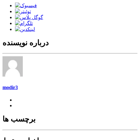
درباره نویسنده
modir3
برچسب ها