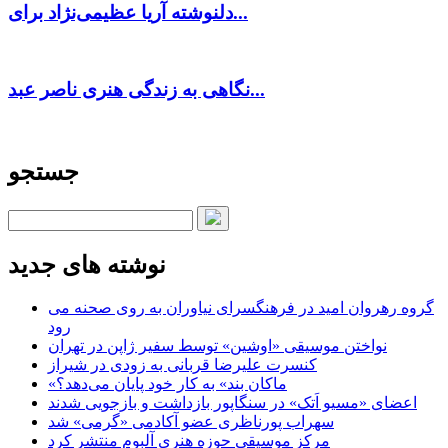
دلنوشته آریا عظیمی‌نژاد برای...
نگاهی به زندگی هنری ناصر عبد...
جستجو
نوشته های جدید
گروه رهروان امید در فرهنگسرای نیاوران به روی صحنه می
رود
نواختن موسیقی «اوشین» توسط سفیر ژاپن در تهران
کنسرت علیرضا قربانی به زودی در شیراز
«ماکان بند» به کار خود پایان می‌دهد؟
اعضای «مسیو اَتک» در سنگاپور بازداشت و بازجویی شدند
سهراب پورناظری عضو آکادمی «گرمی» شد
مرکز موسیقی حوزه هنری آلبوم منتشر کرد