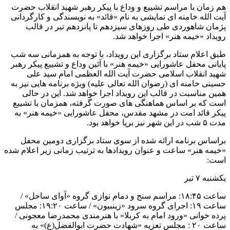
هم زمان با مراسم تشییع و وداع با پیکر رهبر شهید انقلاب حضرت
آیت الله خامنه ای نمایشی به نام «قائد» به نویسندگی و کارگردانی
پژمان شاهوردی طی روزهای سیزدهم تا پانزدهم تیر در قالب
رویداد «خیمه هنر» اجرا خواهد شد.
طبق اعلام ستاد برگزاری این رویداد، با توجه به همزمانی سه شب
پایانی محفل عاشورایی «خیمه هنر» با آئین وداع و تشییع پیکر رهبر
شهید انقلاب اسلامی حضرت آیت الله العظمی امام سید علی
حسینی خامنه ای (رضوان الله تعالی علیه) ویژه برنامه هایی نیز به
همین مناسبت در قالب این رویداد اجرا خواهد شد. این در حالی
است که بر اساس هماهنگی های صورت گرفته، همزمان با تشییع
پیکر قائد امت در مشهد مقدس، محفل عاشورایی «خیمه هنر» به
مدت ۵ شب در این شهر نیز برپا خواهد بود.
براساس برنامه ارائه شده از سوی ستاد برگزاری دومین محفل
«خیمه هنر» ساعت و عنوان رویدادها به ترتیب زمانی زیر اعلام شده
است:
یکشنبه ۷ تیر
ساعت ۱۸:۴۵: مراسم سنج و دمام نوازی گروه «آوای ساحل» /
ساعت ۱۹: اجرای گروه سرود «زینبیون» / ساعت ۱۹:۲۰: مجلس
پرده خوانی «ورود امام به کربلا» با هنرمندی محمدرضا معجونی /
ساعت ۲۰ : مجلس تعزیه «شهادت حضرت ابوالفضل(ع)» به