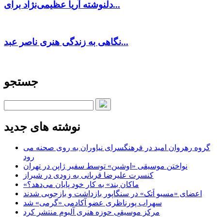
دلنوشته آریا عظیمی‌نژاد برای...
نگاهی به زندگی هنری ناصر عبد...
جستجو
نوشته های جدید
گروه رهروان امید در فرهنگسرای نیاوران به روی صحنه می
رود
نواختن موسیقی «اوشین» توسط سفیر ژاپن در تهران
کنسرت علیرضا قربانی به زودی در شیراز
«ماکان بند» به کار خود پایان می‌دهد؟
اعضای «مسیو اَتک» در سنگاپور بازداشت و بازجویی شدند
سهراب پورناظری عضو آکادمی «گرمی» شد
مرکز موسیقی حوزه هنری آلبوم منتشر کرد