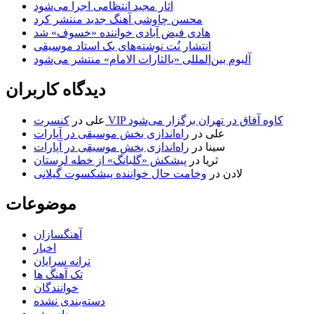
آثار مجید انتظامی اجرا می‌شود
محسن چاوشی آهنگ جدید منتشر کرد
هادی فیض آبادی خواننده «خسوف» شد
انتشار نُت نوشته‌های یک استاد موسیقی
آلبوم بین‌المللی «یالثارات الامام» منتشر می‌شود
دیدگاه کاربران
کنسرت VIP کاوه آفاق در تهران برگزار می‌شود
علی
در
علی
در
راه‌اندازی بخش موسیقی در آپارات
سینا
در
راه‌اندازی بخش موسیقی در آپارات
ثریا
در
پیشکش «گلبانگ» از خطه لرستان
لادن
در
وخامت حال خواننده پیشکسوت گیلانی
موضوعات
آهنگسازان
اخبار
ترانه سرایان
تک آهنگ ها
خوانندگان
دسته‌بندی نشده