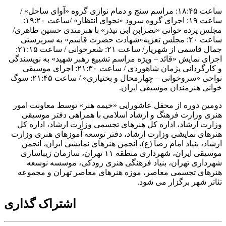
ساعت ۱۸:۴۵: مراسم سنج و دمام نوازی گروه «آوای ساحل» /
ساعت ۱۹: اجرای گروه سرود «نجوای انتظار» /ساعت ۱۹:۲۰:
مجلس پرده خوانی «نصرابن ابی نیذر» با هنرمندی حسین طاهری/
ساعت ۲۰: مجلس تعزیه«شهادت حضرت قاسم» به سرپرستی
جمال قاسمی از شهریار/ ساعت ۲۱: شعرخوانی / ساعت ۲۱:۱۵:
اجرای نمایش «قائد – ویژه مراسم تشییع رهبر شهید» به نویسندگی
و کارگردانی پژمان شاهوردی / ساعت ۲۱:۳۰: اجرای موسیقی
نواحی «سروخوانی – چهارمحال و بختیاری» / ساعت ۲۱:۴۵: سوگ
خوانی هنرمندان موسیقی ایران.
دومین دوره از محفل عاشورایی «خیمه هنر» توسط معاونت امور
هنری وزارت فرهنگ و ارشاد اسلامی با همراهی دفتر موسیقی
وزارت ارشاد، اداره کل هنرهای تجسمی وزارت ارشاد، اداره کل
هنرهای نمایشی وزارت ارشاد، دفتر توسعه آموزهای هنری وزارت
ارشاد، بنیاد امام رضا (ع)، انجمن هنرهای نمایشی ایران، انجمن
موسیقی ایران، شهرداری منطقه ۱۱ تهران، سازمان زیباسازی
شهرداری تهران، بنیاد فرهنگی هنری رودکی، موسسه نوسعه
هنرهای تجسمی معاصر، موزه هنرهای معاصر تهران و مجموعه
تئاتر شهر برگزار می شود.
اشتراک گذاری