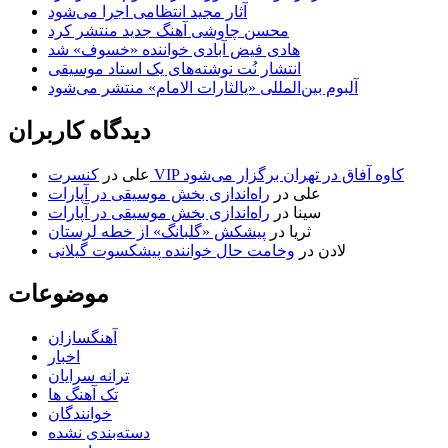
آثار مجید انتظامی اجرا می‌شود
محسن چاوشی آهنگ جدید منتشر کرد
هادی فیض آبادی خواننده «خسوف» شد
انتشار نُت نوشته‌های یک استاد موسیقی
آلبوم بین‌المللی «یالثارات الامام» منتشر می‌شود
دیدگاه کاربران
کنسرت VIP کاوه آفاق در تهران برگزار می‌شود
علی
در
علی
در
راه‌اندازی بخش موسیقی در آپارات
سینا
در
راه‌اندازی بخش موسیقی در آپارات
ثریا
در
پیشکش «گلبانگ» از خطه لرستان
لادن
در
وخامت حال خواننده پیشکسوت گیلانی
موضوعات
آهنگسازان
اخبار
ترانه سرایان
تک آهنگ ها
خوانندگان
دسته‌بندی نشده