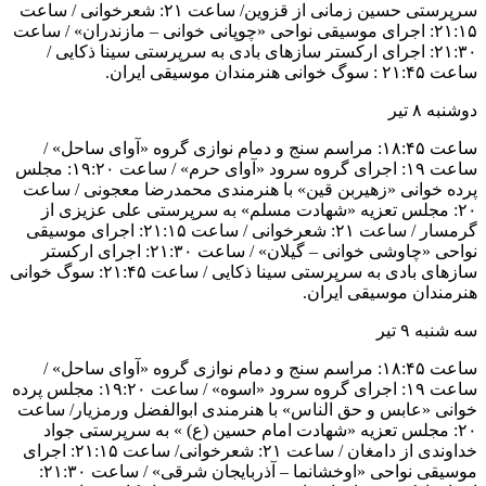
سرپرستی حسین زمانی از قزوین/ ساعت ۲۱: شعرخوانی / ساعت
۲۱:۱۵: اجرای موسیقی نواحی «چوپانی خوانی – مازندران» / ساعت
۲۱:۳۰: اجرای ارکستر سازهای بادی به سرپرستی سینا ذکایی /
ساعت ۲۱:۴۵ : سوگ خوانی هنرمندان موسیقی ایران.
دوشنبه ۸ تیر
ساعت ۱۸:۴۵: مراسم سنج و دمام نوازی گروه «آوای ساحل» /
ساعت ۱۹: اجرای گروه سرود «آوای حرم» / ساعت ۱۹:۲۰: مجلس
پرده خوانی «زهیربن قین» با هنرمندی محمدرضا معجونی / ساعت
۲۰: مجلس تعزیه «شهادت مسلم» به سرپرستی علی عزیزی از
گرمسار / ساعت ۲۱: شعرخوانی / ساعت ۲۱:۱۵: اجرای موسیقی
نواحی «چاوشی خوانی – گیلان» / ساعت ۲۱:۳۰: اجرای ارکستر
سازهای بادی به سرپرستی سینا ذکایی / ساعت ۲۱:۴۵: سوگ خوانی
هنرمندان موسیقی ایران.
سه شنبه ۹ تیر
ساعت ۱۸:۴۵: مراسم سنج و دمام نوازی گروه «آوای ساحل» /
ساعت ۱۹: اجرای گروه سرود «اسوه» / ساعت ۱۹:۲۰: مجلس پرده
خوانی «عابس و حق الناس» با هنرمندی ابوالفضل ورمزیار/ ساعت
۲۰: مجلس تعزیه «شهادت امام حسین (ع) » به سرپرستی جواد
خداوندی از دامغان / ساعت ۲۱: شعرخوانی/ ساعت ۲۱:۱۵: اجرای
موسیقی نواحی «اوخشانما – آذربایجان شرقی» / ساعت ۲۱:۳۰: