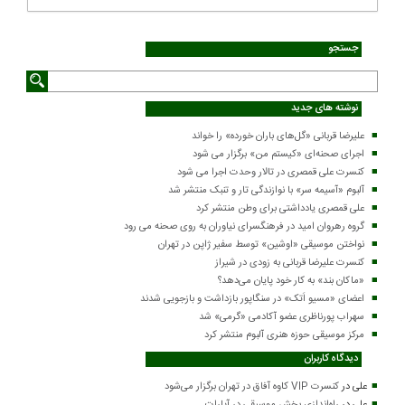
جستجو
نوشته های جدید
علیرضا قربانی «گل‌های باران خورده» را خواند
اجرای صحنه‌ای «کیستم من» برگزار می شود
کنسرت علی قمصری در تالار وحدت اجرا می شود
آلبوم «آسیمه سر» با نوازندگی تار و تنبک منتشر شد
علی قمصری یادداشتی برای وطن منتشر کرد
گروه رهروان امید در فرهنگسرای نیاوران به روی صحنه می رود
نواختن موسیقی «اوشین» توسط سفیر ژاپن در تهران
کنسرت علیرضا قربانی به زودی در شیراز
«ماکان بند» به کار خود پایان می‌دهد؟
اعضای «مسیو اَتک» در سنگاپور بازداشت و بازجویی شدند
سهراب پورناظری عضو آکادمی «گرمی» شد
مرکز موسیقی حوزه هنری آلبوم منتشر کرد
دیدگاه کاربران
علی
در
کنسرت VIP کاوه آفاق در تهران برگزار می‌شود
علی
در
راه‌اندازی بخش موسیقی در آپارات