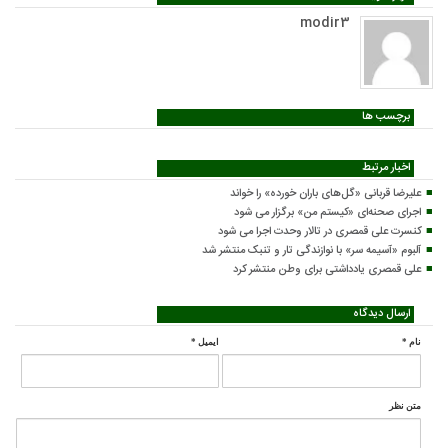
modir3
برچسب ها
اخبار مرتبط
علیرضا قربانی «گل‌های باران خورده» را خواند
اجرای صحنه‌ای «کیستم من» برگزار می شود
کنسرت علی قمصری در تالار وحدت اجرا می شود
آلبوم «آسیمه سر» با نوازندگی تار و تنبک منتشر شد
علی قمصری یادداشتی برای وطن منتشر کرد
ارسال دیدگاه
نام
*
ایمیل
*
متن نظر