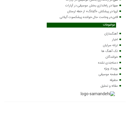
سینا
در
راه‌اندازی بخش موسیقی در آپارات
ثریا
در
پیشکش «گلبانگ» از خطه لرستان
لادن
در
وخامت حال خواننده پیشکسوت گیلانی
موضوعات
آهنگسازان
اخبار
ترانه سرایان
تک آهنگ ها
خوانندگان
دسته‌بندی نشده
رویداد ویژه
صفحه موسیقی
متفرقه
مقاله و تحلیل