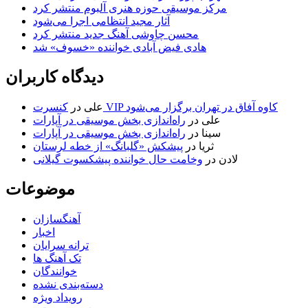
مرکز موسیقی حوزه هنری آلبوم منتشر کرد
آثار مجید انتظامی اجرا می‌شود
محسن چاوشی آهنگ جدید منتشر کرد
هادی فیض آبادی خواننده «خسوف» شد
دیدگاه کاربران
کنسرت VIP کاوه آفاق در تهران برگزار می‌شود
علی
در
علی
در
راه‌اندازی بخش موسیقی در آپارات
سینا
در
راه‌اندازی بخش موسیقی در آپارات
ثریا
در
پیشکش «گلبانگ» از خطه لرستان
لادن
در
وخامت حال خواننده پیشکسوت گیلانی
موضوعات
آهنگسازان
اخبار
ترانه سرایان
تک آهنگ ها
خوانندگان
دسته‌بندی نشده
رویداد ویژه