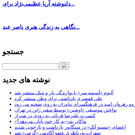
دلنوشته آریا عظیمی‌نژاد برای...
نگاهی به زندگی هنری ناصر عبد...
جستجو
نوشته های جدید
آلبوم «آسیمه سر» با نوازندگی تار و تنبک منتشر شد
علی قمصری یادداشتی برای وطن منتشر کرد
وه رهروان امید در فرهنگسرای نیاوران به روی صحنه می رود
نواختن موسیقی «اوشین» توسط سفیر ژاپن در تهران
کنسرت علیرضا قربانی به زودی در شیراز
«ماکان بند» به کار خود پایان می‌دهد؟
اعضای «مسیو اَتک» در سنگاپور بازداشت و بازجویی شدند
سهراب پورناظری عضو آکادمی «گرمی» شد