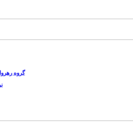
گروه رهروا
ن