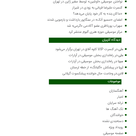
نواختن موسیقی «اوشین» توسط سفیر ژاپن در تهران
کنسرت علیرضا قربانی به زودی در شیراز
«ماکان بند» به کار خود پایان می‌دهد؟
اعضای «مسیو اَتک» در سنگاپور بازداشت و بازجویی شدند
سهراب پورناظری عضو آکادمی «گرمی» شد
مرکز موسیقی حوزه هنری آلبوم منتشر کرد
دیدگاه کاربران
علی
در
کنسرت VIP کاوه آفاق در تهران برگزار می‌شود
علی
در
راه‌اندازی بخش موسیقی در آپارات
سینا
در
راه‌اندازی بخش موسیقی در آپارات
ثریا
در
پیشکش «گلبانگ» از خطه لرستان
لادن
در
وخامت حال خواننده پیشکسوت گیلانی
موضوعات
آهنگسازان
اخبار
ترانه سرایان
تک آهنگ ها
خوانندگان
دسته‌بندی نشده
رویداد ویژه
صفحه موسیقی