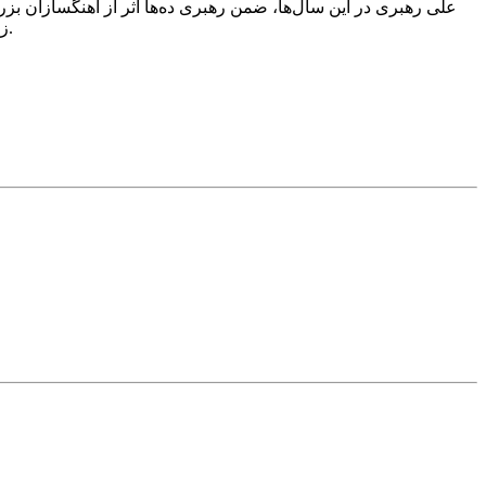
علی رهبری در این سال‌ها، ضمن رهبری ده‌ها اثر از آهنگسازان بز
زرتشت»، امین غفاری (نوازنده ویولن)، امیرمهیار تفرشی‌پور (آهنگساز) و آیدین علیانسب و مهسا خراطیان (نوازندگان تار) از جمله آنان هستند.