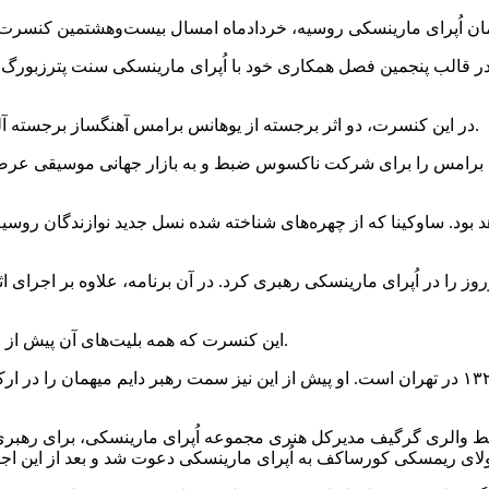
از و رهبر بین‌المللی ارکستر، جمعه ۲۹ خرداد ماه در قالب پنجمین فصل همکاری خود با اُپرای 
در این کنسرت، دو اثر برجسته از یوهانس برامس آهنگساز برجسته آلمانی شامل «کنسرتو ویولن» و «سمفونی شماره یک» اجرا خواهد شد.
 برامس را برای شرکت ناکسوس ضبط و به بازار جهانی موسیقی عرضه 
د بود. ساوکینا که از چهره‌های شناخته‌ شده نسل جدید نوازندگان رو
را در اُپرای مارینسکی رهبری کرد. در آن برنامه، علاوه بر اجرای اثر 
این کنسرت که همه بلیت‌های آن پیش از اجرا به فروش رسیده بود، برای پخش تلویزیونی نیز انتخاب شده است.
علی رهبری موسیقیدان، آهنگساز و رهبر بین‌المللی ارکستر متولد ۱۳۲۷ در تهران است. او پیش از این 