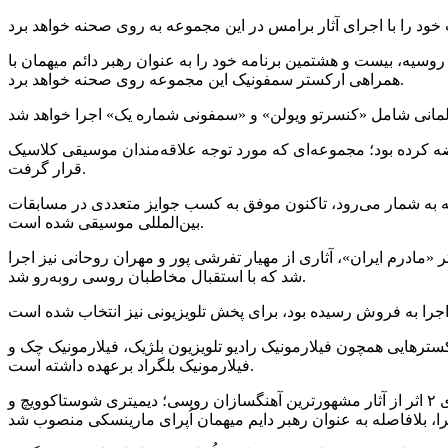
مارینسکی سنت پترزبورگ روسیه، بیست‌ و هشتمین برنامه خود را به عنوان رهبر دائم میهمان با
همراهی ارکستر سمفونیک این مجموعه روی صحنه خواهد برد.
کرده بود؛ مجموعه‌ای که مورد توجه علاقه‌مندان موسیقی کلاسیک
قرار گرفت.
سیه به شمار می‌رود، تاکنون موفق به کسب جوایز متعددی در مسابقات
بین‌المللی موسیقی شده است.
«مادرم ایران»، آثاری از مهیار تفرشی‌ پور و مهران روحانی نیز اجرا
شد که با استقبال مخاطبان روسی روبه‌رو شد.
نیز سمت رهبر دایم میهمان را در ارکسترهایی همچون فیلارمونیک رادیو تلویزیون بلژیک، فیلارمونیک چک و
فیلارمونیک بلگراد برعهده داشته است.
علی رهبری برای نخستین بار در فصل هنری ۲۰۲۱-۲۰۲۲، توسط والری گرگیف مدیرکل هنری مجموعه اُپرای مارینسکی، برای رهبری ۲ اثر از آثار مشهورترین آهنگسازان روسی؛ دیمیتری شوستاکوویچ و