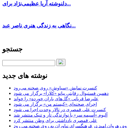
دلنوشته آریا عظیمی‌نژاد برای...
نگاهی به زندگی هنری ناصر عبد...
جستجو
نوشته های جدید
کنسرت‌ نمایش «سیاوش» روی صحنه می‌رود
دهمین فستیوال رقابتی پیانو «کلارا» برگزار می شود
علیرضا قربانی «گل‌های باران خورده» را خواند
اجرای صحنه‌ای «کیستم من» برگزار می شود
کنسرت علی قمصری در تالار وحدت اجرا می شود
آلبوم «آسیمه سر» با نوازندگی تار و تنبک منتشر شد
علی قمصری یادداشتی برای وطن منتشر کرد
وه رهروان امید در فرهنگسرای نیاوران به روی صحنه می رود