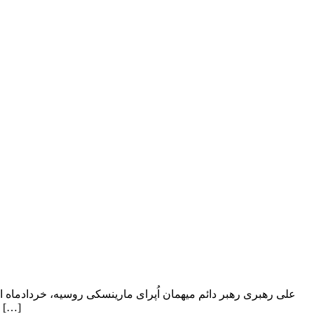
علی رهبری رهبر دائم میهمان اُپرای مارینسکی روسیه، خردادماه 
ارکستر، جمعه ۲۹ خرداد ماه در قالب پنجمین فصل همکاری خود با اُپرای مارینسکی سنت پترزبورگ روسیه، بیست‌ و هشتمین برنامه خود را […]