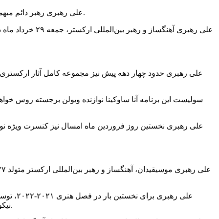
علی رهبری رهبر دائم میهمان اُپرای مارینسکی روسیه، خردادماه امسال بیست‌وهشتمین کنسرت خود را با اجرای آثار برامس در این مجموعه به روی صحنه خواهد برد.
علی رهبری آهنگس
علی رهبری حدود چهار دهه پیش نیز مجموعه کامل آثار ارکستری
سولیست این برنامه آنا ساوکینا نوازنده ویولن برجسته روس خواه
علی رهبری نخستین روز فروردین‌ ماه امسال نیز کنسرت ویژه نوروز 
نیکولای ریمسکی کورساکف به اُپرای مارینسکی دعوت شد و بعد از این اجرا، بلافاصله به عنوان رهبر دایم میهمان اُپرای مارینسکی منصوب شد.