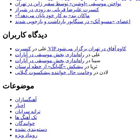
نواختن موسیقی «اوشین» توسط سفیر ژاپن در تهران
کنسرت علیرضا قربانی به زودی در شیراز
«ماکان بند» به کار خود پایان می‌دهد؟
اعضای «مسیو اَتک» در سنگاپور بازداشت و بازجویی شدند
دیدگاه کاربران
کنسرت VIP کاوه آفاق در تهران برگزار می‌شود
علی
در
علی
در
راه‌اندازی بخش موسیقی در آپارات
سینا
در
راه‌اندازی بخش موسیقی در آپارات
ثریا
در
پیشکش «گلبانگ» از خطه لرستان
لادن
در
وخامت حال خواننده پیشکسوت گیلانی
موضوعات
آهنگسازان
اخبار
ترانه سرایان
تک آهنگ ها
خوانندگان
دسته‌بندی نشده
رویداد ویژه