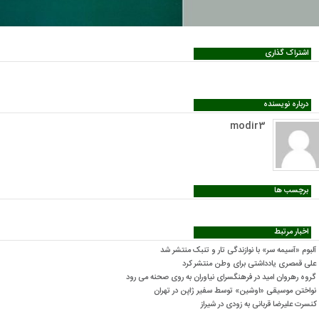
اشتراک گذاری
درباره نویسنده
modir3
برچسب ها
اخبار مرتبط
آلبوم «آسیمه سر» با نوازندگی تار و تنبک منتشر شد
علی قمصری یادداشتی برای وطن منتشر کرد
گروه رهروان امید در فرهنگسرای نیاوران به روی صحنه می رود
نواختن موسیقی «اوشین» توسط سفیر ژاپن در تهران
کنسرت علیرضا قربانی به زودی در شیراز