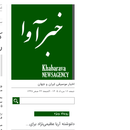
اخ
سه شنب
ک
ر
اخبار موسیقی ایران و جهان
وی
من
جمعه ۱۶ مرداد ۱۴۰۵ - الجمعة ۲۲ صفر ۱۴۴۸
به
سا
۱۴۰۵ 
رد
رویداد ویژه
فر
دلنوشته آریا عظیمی‌نژاد برای...
مو
و 