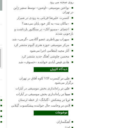
روی صحنه می رود
نواختن موسیقی «اوشین» توسط سفیر ژاپن
در تهران
کنسرت علیرضا قربانی به زودی در شیراز
«ماکان بند» به کار خود پایان می‌دهد؟
اعضای «مسیو اَتک» در سنگاپور بازداشت و
بازجویی شدند
سهراب پورناظری عضو آکادمی «گرمی» شد
مرکز موسیقی حوزه هنری آلبوم منتشر کرد
آثار مجید انتظامی اجرا می‌شود
محسن چاوشی آهنگ جدید منتشر کرد
هادی فیض آبادی خواننده «خسوف» شد
دیدگاه کاربران
علی
در
کنسرت VIP کاوه آفاق در تهران
برگزار می‌شود
علی
در
راه‌اندازی بخش موسیقی در آپارات
سینا
در
راه‌اندازی بخش موسیقی در آپارات
ثریا
در
پیشکش «گلبانگ» از خطه لرستان
لادن
در
وخامت حال خواننده پیشکسوت گیلانی
موضوعات
آهنگسازان
اخبار