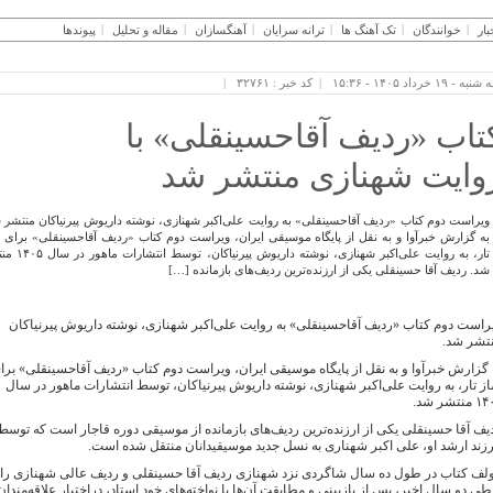
بار
خوانندگان
تک آهنگ ها
ترانه سرایان
آهنگسازان
مقاله و تحلیل
پیوندها
ه - ۱۹ خرداد ۱۴۰۵ - ۱۵:۳۶
کد خبر : ۳۲۷۶۱
تاب «ردیف آقاحسینقلی» با
وایت شهنازی منتشر شد
ویراست دوم کتاب «ردیف آقاحسینقلی» به روایت علی‌اکبر شهنازی، نوشته داریوش پیرنیاکان منتشر 
به گزارش خبرآوا و به نقل از پایگاه موسیقی ایران، ویراست دوم کتاب «ردیف آقاحسینقلی» برای 
تار، به روایت علی‌اکبر شهنازی، نوشته داریوش 
شد. ردیف آقا حسینقلی یکی از ارزنده‌ترین ردیف‌های بازمانده […]
راست دوم کتاب «ردیف آقاحسینقلی» به روایت علی‌اکبر شهنازی، نوشته داریوش پیرنیاکان
تشر شد.
 گزارش خبرآوا و به نقل از پایگاه موسیقی ایران، ویراست دوم کتاب «ردیف آقاحسینقلی» برا
ز تار، به روایت علی‌اکبر شهنازی، نوشته داریوش پیرنیاکان، توسط انتشارات ماهور در سال
منتشر شد.
یف آقا حسینقلی یکی از ارزنده‌ترین ردیف‌های بازمانده از موسیقی دوره‌ قاجار است که توسط
زند ارشد او، علی اکبر شهناری به نسل جدید موسیقیدانان منتقل شده است.
لف کتاب در طول ده سال شاگردی نزد شهنازی ردیف آقا حسینقلی و ردیف عالی شهنازی را فر
طی دو سال اخیر، پس از بازبینی و مطابقت آن‌ها با نواخته‌های خود استاد، دراختیار علاقه‌من