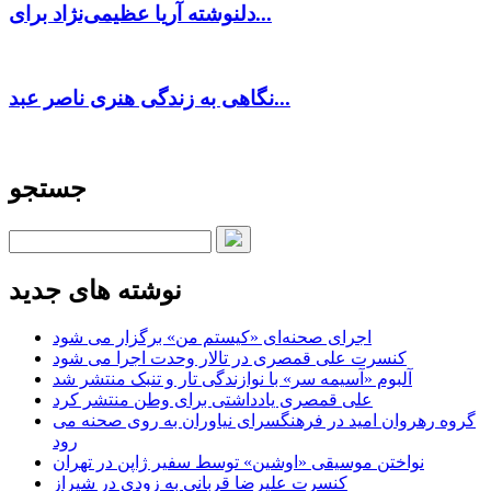
دلنوشته آریا عظیمی‌نژاد برای...
نگاهی به زندگی هنری ناصر عبد...
جستجو
نوشته های جدید
اجرای صحنه‌ای «کیستم من» برگزار می شود
کنسرت علی قمصری در تالار وحدت اجرا می شود
آلبوم «آسیمه سر» با نوازندگی تار و تنبک منتشر شد
علی قمصری یادداشتی برای وطن منتشر کرد
گروه رهروان امید در فرهنگسرای نیاوران به روی صحنه می
رود
نواختن موسیقی «اوشین» توسط سفیر ژاپن در تهران
کنسرت علیرضا قربانی به زودی در شیراز