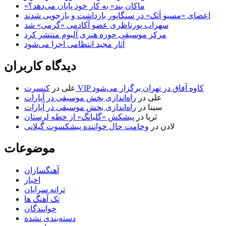
«ماکان بند» به کار خود پایان می‌دهد؟
اعضای «مسیو اَتک» در سنگاپور بازداشت و بازجویی شدند
سهراب پورناظری عضو آکادمی «گرمی» شد
مرکز موسیقی حوزه هنری آلبوم منتشر کرد
آثار مجید انتظامی اجرا می‌شود
دیدگاه کاربران
کنسرت VIP کاوه آفاق در تهران برگزار می‌شود
علی
در
علی
در
راه‌اندازی بخش موسیقی در آپارات
سینا
در
راه‌اندازی بخش موسیقی در آپارات
ثریا
در
پیشکش «گلبانگ» از خطه لرستان
لادن
در
وخامت حال خواننده پیشکسوت گیلانی
موضوعات
آهنگسازان
اخبار
ترانه سرایان
تک آهنگ ها
خوانندگان
دسته‌بندی نشده