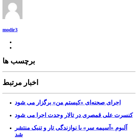
modir3
برچسب ها
اخبار مرتبط
اجرای صحنه‌ای «کیستم من» برگزار می شود
کنسرت علی قمصری در تالار وحدت اجرا می شود
آلبوم «آسیمه سر» با نوازندگی تار و تنبک منتشر
شد