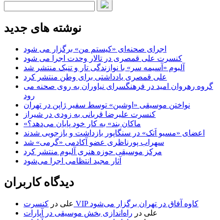
نوشته های جدید
اجرای صحنه‌ای «کیستم من» برگزار می شود
کنسرت علی قمصری در تالار وحدت اجرا می شود
آلبوم «آسیمه سر» با نوازندگی تار و تنبک منتشر شد
علی قمصری یادداشتی برای وطن منتشر کرد
گروه رهروان امید در فرهنگسرای نیاوران به روی صحنه می
رود
نواختن موسیقی «اوشین» توسط سفیر ژاپن در تهران
کنسرت علیرضا قربانی به زودی در شیراز
«ماکان بند» به کار خود پایان می‌دهد؟
اعضای «مسیو اَتک» در سنگاپور بازداشت و بازجویی شدند
سهراب پورناظری عضو آکادمی «گرمی» شد
مرکز موسیقی حوزه هنری آلبوم منتشر کرد
آثار مجید انتظامی اجرا می‌شود
دیدگاه کاربران
کنسرت VIP کاوه آفاق در تهران برگزار می‌شود
علی
در
علی
در
راه‌اندازی بخش موسیقی در آپارات