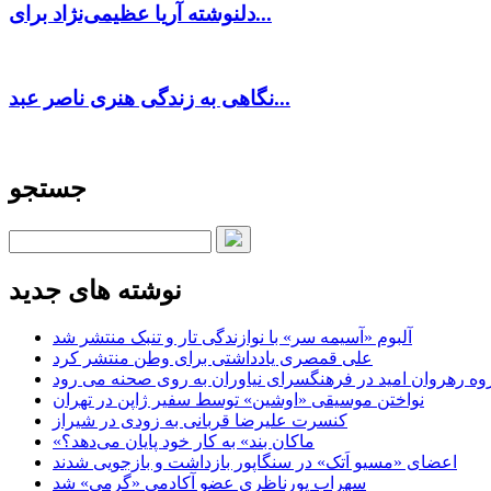
دلنوشته آریا عظیمی‌نژاد برای...
نگاهی به زندگی هنری ناصر عبد...
جستجو
نوشته های جدید
آلبوم «آسیمه سر» با نوازندگی تار و تنبک منتشر شد
علی قمصری یادداشتی برای وطن منتشر کرد
وه رهروان امید در فرهنگسرای نیاوران به روی صحنه می رود
نواختن موسیقی «اوشین» توسط سفیر ژاپن در تهران
کنسرت علیرضا قربانی به زودی در شیراز
«ماکان بند» به کار خود پایان می‌دهد؟
اعضای «مسیو اَتک» در سنگاپور بازداشت و بازجویی شدند
سهراب پورناظری عضو آکادمی «گرمی» شد