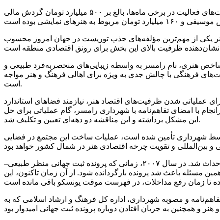
مدیرکل فرهنگ و ارشاد اسلامی مازندران با تأکید بر نقش محوری اقتصاد هنر در توسعه توریسم فرهنگی گفت: سال گذشته باوجود محدودیت‌های فعالیت در برخی ماه‌ها، بالغ بر ۵۰۰ میلیارد تومان گردش مالی
نر یکی از مهم‌ترین مؤلفه‌های جذب توریست در جهان امروز محسوب
شاخص هنری، نام رامسر به واسطه زیبایی‌های منحصربه‌فرد طبیعی و
ت‌های فرهنگی با چالش جدی به ویژه برای اهالی فرهنگ و هنر مواجه
است.
ی عملیاتی شدن ظرفیت‌های اقتصاد هنر، نیازمند فضاهای استاندارد
۲۶ سال کش‌وقوس و مناقشه بر سر سازه نیمه‌تمام مجتمع فرهنگی در عرصه باغ تاریخی ۳۳ هکتاری، سرانجام با امضای تفاهم‌نامه با شهرداری رامسر، گام عملیاتی برای حل
این مشکل برداشته و این مناقشه دو دهه‌ای تعیین و تکلیف شد. ‌
ه توسط شهرداری تأمین شده است، عملیات ساخت این مجتمع در فضایی
به گزارش ایرنا، سازه مجتمع فرهنگی ارشاد دو دهه پیش، برخلاف ضوابط آثار تاریخی، در عرصه باغ تاریخی رامسر معروف به ۳۳ هکتاری احداث شد. در سال ۲۰۰۷، زمانی که پرونده ثبت جهانی منظر طبیعی–
ین مسئله باعث شد پرونده بازگردانده شود. از آن زمان تاکنون، این
فاهم‌نامه و مصوبه شهرداری، اداره کل فرهنگ و ارشاد اسلامی که به