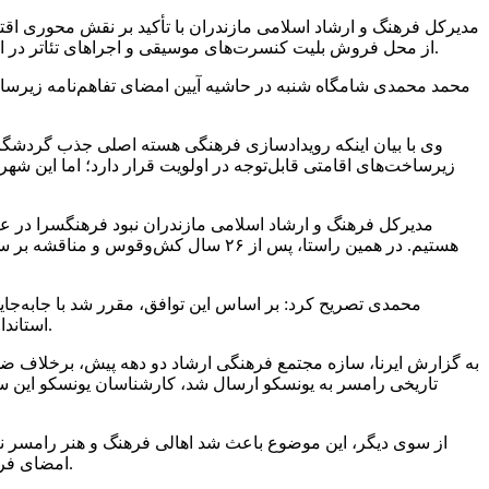
از محل فروش بلیت کنسرت‌های موسیقی و اجراهای تئاتر در این استان رقم خورد که از این میزان، ۳۴۰ میلیارد تومان متعلق به بخش موسیقی و ۱۶۰ میلیارد تومان مربوط به هنرهای نمایشی بوده است.
محمد محمدی شامگاه شنبه در حاشیه آیین امضای تفاهم‌نامه زیرسا
وی با بیان اینکه رویدادسازی فرهنگی هسته اصلی جذب گردشگر 
زیرساخت‌های اقامتی قابل‌توجه در اولویت قرار دارد؛ اما این 
مدیرکل فرهنگ و ارشاد اسلامی مازندران نبود فرهنگسرا در ع
محمدی تصریح کرد: بر اساس این توافق، مقرر شد با جابه‌جا
استاندارد آغاز شود. این اقدام گامی بلند برای میزبانی رامسر از رویدادهای ملی و بین‌المللی و تقویت چرخه اقتصادی هنر در شمال کشور خواهد بود.
تاریخی رامسر به یونسکو ارسال شد، کارشناسان یونسکو این ساز
از سوی دیگر، این موضوع باعث شد اهالی فرهنگ و هنر رامسر نیز 
امضای فرماندار رامسر نیز رسیده است، می‌توان به خانه‌دار شدن اهالی فرهنگ و هنر و همچنین به جریان افتادن دوباره پرونده ثبت جهانی امیدوار بود.