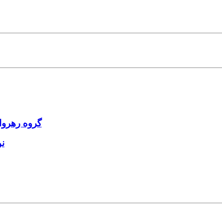
گروه رهروا
ن