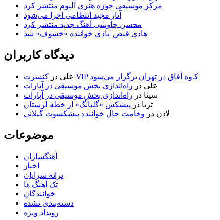
مرکز موسیقی حوزه هنری آلبوم منتشر کرد
آثار مجید انتظامی اجرا می‌شود
محسن چاوشی آهنگ جدید منتشر کرد
هادی فیض آبادی خواننده «خسوف» شد
دیدگاه کاربران
کنسرت VIP کاوه آفاق در تهران برگزار می‌شود
علی
در
علی
در
راه‌اندازی بخش موسیقی در آپارات
سینا
در
راه‌اندازی بخش موسیقی در آپارات
ثریا
در
پیشکش «گلبانگ» از خطه لرستان
لادن
در
وخامت حال خواننده پیشکسوت گیلانی
موضوعات
آهنگسازان
اخبار
ترانه سرایان
تک آهنگ ها
خوانندگان
دسته‌بندی نشده
رویداد ویژه