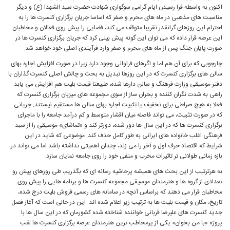
اکنون به واسطه فرا رسیدن ایام گرامی سوگواری شهادت حضرت سید الشهدا (ع) و دیگر
مناسبت های مذهبی در ماه های محرم و صفر که اساسا جریان برگزاری کنسرت ها را به
احترام این روزهای گرانقدر تقریبا متوقف می کند، فضایی را پیش روی فعالان و مخاطبان
این عرصه قرار داده که می توان این گونه پیش بینی کرد که جریان برگزاری کنسرت ها در
صورت پایان جنگ پس از ماه های محرم و صفر وارد فرآیندی اصلی خود خواهد شد.
چارچوبی که برای آن هم اما و اگرهای فراوانی وجود دارد زیرا در صورت افزایش اجاره بهای
سالن های برگزاری کنسرت که در این روزها تبدیل به بحث و چالش اصلی کنسرت گذاران با
دفتر موسیقی وزارت فرهنگ و سالن دارها شده، طبیعتا قیمت بلیت هم افزایش می یابد.
راهی به شدت نگران کننده و بحران ساز از سوی مجموعه های میزبان برگزاری کنسرت که
فعلا به هیچ صراطی برای تخفیف یا تثبیت اجاره بهای سالن ها مستقیم نیستند. جریانی
که در صورت تثبیت، می تواند فاصله میان اقشار متوسط و کم درآمد جامعه را با ماجرای
برگزاری کنسرت ها که در این سال ها دور شده، دورتر کند و «تماشای» موسیقی را از سبد
فرهنگی اغلب خانواده های ایرانی به طور کامل حذف کند. موضوعی که شاید در این
شرایط که اقتصاد حرف اول و آخر را می زند، چندان اهمیتی نداشته باشد اما می تواند در
بازه زمانی طولانی تر تاثیرات مخرب و منفی خود را روی جامعه نمایان سازد.
به هرترتیب از این بحث های همیشه پرحاشیه رسانه ای که بگذریم، طی روزهای پیش رو
تعدادی از گروه ها و هنرمندان موسیقی مجموعه کنسرت ها و برنامه هایی را پیش روی
مخاطبان قرار می دهند که براساس آنچه در سامانه های رسمی فروش بلیت درج شده،
تاریخ، مکان و قیمت بلیت ها به ترتیب زیر اعلام شده اند. این در حالی است که آغاز فصل
جدید کنسرت های علیرضا قربانی خواننده شناخته شده کشورمان که در این سال ها با
پروژه «با من بخوان» یکی از پرمخاطب ترین هنرمندان عرصه برگزاری کنسرت ها لقب