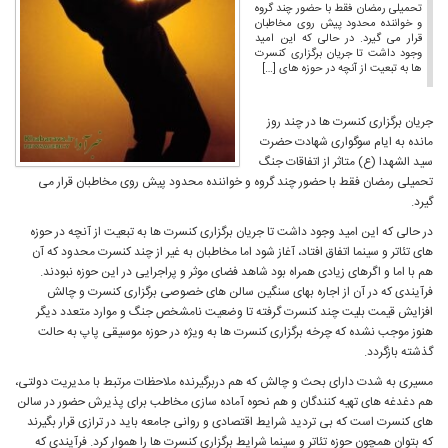
تحمیلی رمضان فقط با حضور چند گروه
و خواننده محدود پیش روی مخاطبان
قرار می گیرد. در حالی که این امید
وجود داشت تا جریان برگزاری کنسرت
ها به تبعیت از آنچه در حوزه های […]
جریان برگزاری کنسرت ها در چند روز
مانده به ایام سوگواری شهادت حضرت
سید الشهدا (ع) متاثر از اتفاقات جنگ
تحمیلی رمضان فقط با حضور چند گروه و خواننده محدود پیش روی مخاطبان قرار می
گیرد.
در حالی که این امید وجود داشت تا جریان برگزاری کنسرت ها به تبعیت از آنچه در حوزه
های تئاتر و سینما اتفاق افتاد، آغاز شود اما مخاطبان به غیر از چند کنسرت محدود که آن
هم با اما و اگرهای زیادی همراه بود شاهد فضای موثر و پراجرایی در این حوزه نبودند.
فرآیندی که در آن از اجاره بهای سنگین سالن های خصوصی برگزاری کنسرت و چالش
افزایش قیمت بلیت چند کنسرت گرفته تا وضعیت نامشخص جنگ و موارد متعدد دیگر
هنوز موجب نشده که چرخه برگزاری کنسرت ها به ویژه در حوزه موسیقی پاپ به حالت
گذشته بازگردد.
مسیری به شدت دارای بحث و چالش که هم دربرگیرنده ملاحظات مرتبط با مدیریت دولتی،
هم دغدغه های تهیه کنندگان و هم نحوه آماده سازی مخاطب برای پذیرش حضور در سالن
های کنسرت است که بی تردید شرایط اقتصادی و روانی جامعه باید در ترازی قرار بگیرند
که بتوان همچون حوزه تئاتر و سینما شرایط برگزاری کنسرت ها را هموار کرد. فرآیندی که