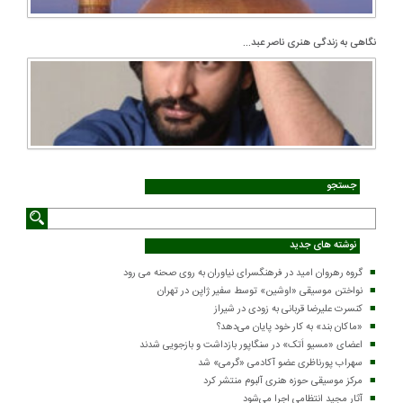
نگاهی به زندگی هنری ناصر عبد...
جستجو
نوشته های جدید
گروه رهروان امید در فرهنگسرای نیاوران به روی صحنه می رود
نواختن موسیقی «اوشین» توسط سفیر ژاپن در تهران
کنسرت علیرضا قربانی به زودی در شیراز
«ماکان بند» به کار خود پایان می‌دهد؟
اعضای «مسیو اَتک» در سنگاپور بازداشت و بازجویی شدند
سهراب پورناظری عضو آکادمی «گرمی» شد
مرکز موسیقی حوزه هنری آلبوم منتشر کرد
آثار مجید انتظامی اجرا می‌شود