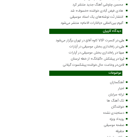
محسن چاوشی آهنگ جدید منتشر کرد
هادی فیض آبادی خواننده «خسوف» شد
انتشار نُت نوشته‌های یک استاد موسیقی
آلبوم بین‌المللی «یالثارات الامام» منتشر می‌شود
دیدگاه کاربران
علی
در
کنسرت VIP کاوه آفاق در تهران برگزار می‌شود
علی
در
راه‌اندازی بخش موسیقی در آپارات
سینا
در
راه‌اندازی بخش موسیقی در آپارات
ثریا
در
پیشکش «گلبانگ» از خطه لرستان
لادن
در
وخامت حال خواننده پیشکسوت گیلانی
موضوعات
آهنگسازان
اخبار
ترانه سرایان
تک آهنگ ها
خوانندگان
دسته‌بندی نشده
رویداد ویژه
صفحه موسیقی
متفرقه