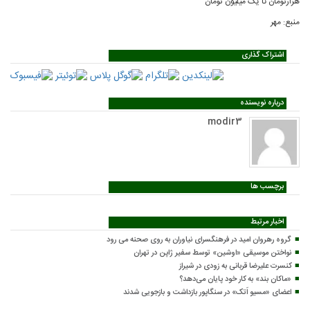
هزارتومان تا یک میلیون تومان
منبع: مهر
اشتراک گذاری
درباره نویسنده
modir3
برچسب ها
اخبار مرتبط
گروه رهروان امید در فرهنگسرای نیاوران به روی صحنه می رود
نواختن موسیقی «اوشین» توسط سفیر ژاپن در تهران
کنسرت علیرضا قربانی به زودی در شیراز
«ماکان بند» به کار خود پایان می‌دهد؟
اعضای «مسیو اَتک» در سنگاپور بازداشت و بازجویی شدند