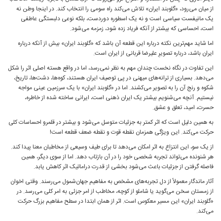
از میان می‌رود، «گلوبند ایران» تلاش می‌کند راه سومی را انتخاب کند. در اینجا وطن نه
یک مانیفست سیاسی است و نه یک اسطوره دوردست، بلکه نوعی دلبستگی عاطفی
است، احساسی که بیشتر از آنکه فریاد زده شود، زمزمه می‌شود.
اما شاید مهم‌ترین نکته درباره این قطعه آن باشد که «گلوبند ایران» بیش از آنکه درباره
ایران باشد، درباره تصویرِ علیرضا قربانی از ایران است.
این تفاوت در نگاه نخست چندان مهم به نظر نمی‌رسد، اما در واقع هسته اصلی اثر را شکل
می‌دهد. بسیاری از ترانه‌های میهنی در پی توصیف ایران هستند، کوه‌ها، دشت‌ها، تاریخ،
شکوه و رنج آن را به تصویر می‌کشند. اما در «گلوبند ایران» با یک سرزمین عینی مواجه
نیستیم. آنچه می‌شنویم بیشتر یک ایران ذهنی است، ایرانی ساخته ‌شده از خاطره،
حسرت، امید، تعلق و عشق.
به همین دلیل است که اثر کمتر به جزئیات متوسل می‌شود و بیشتر در قلمرو احساسات کلی
حرکت می‌کند. این ویژگی همزمان نقطه قوت و نقطه ضعف قطعه است!
از یک سو، این انتزاع به اثر امکان می‌دهد تا برای طیف وسیعی از مخاطبان معنا پیدا کند.
هر شنونده می‌تواند تجربه شخصی خود را در آن بازتاب دهد. اما از سوی دیگر، همین
فاصله گرفتن از جزئیات باعث می‌شود بخشی از قدرت دراماتیک اثر کاهش یابد.
آثار ماندگار معمولاً از دل تجربه‌های مشخص به مفاهیم جهان‌شمول می‌رسند. وقتی اخوان
از زمستان سخن می‌گوید یا شاملو از کوچه، مخاطب از امر جزئی به امر کلی می‌رسد. در
«گلوبند ایران» این مسیر معکوس است. اثر از همان ابتدا در سطح مفاهیم بزرگ حرکت
می‌کند.