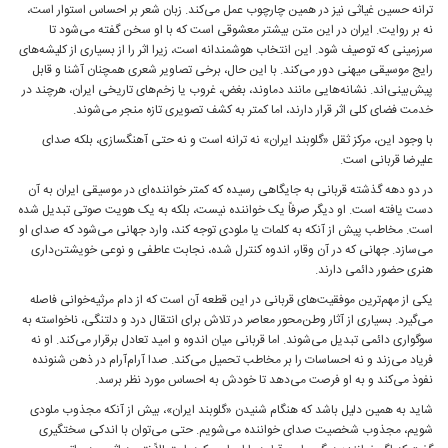
ترانه حسین غیاثی نیز در همین چارچوب عمل می‌کند. زبان شعر بر احساس استوار است،
نه بر روایت. ایران در این متن بیشتر معشوقی است که با او سخن گفته می‌شود تا
سرزمینی که توصیف شود. این انتخاب هوشمندانه است، زیرا اثر را از بسیاری از کلیشه‌های
رایج موسیقی میهنی دور می‌کند. با این حال، برخی تصاویر شعری همچنان آشنا و قابل
پیش‌بینی‌اند. نشانه‌هایی مانند دماوند، بغض، غروب یا زخم‌های تاریخی ایران، هرچند در
خدمت فضای کلی اثر قرار دارند، اما کمتر به کشف تصویری تازه منجر می‌شوند.
با وجود این، مرکز ثقل «گلوبند ایران» نه ترانه است و نه حتی آهنگسازی، بلکه صدای
علیرضا قربانی است.
در دو دهه گذشته قربانی به جایگاهی رسیده که کمتر خواننده‌ای در موسیقی ایران به آن
دست یافته است. او دیگر صرفاً یک خواننده نیست، بلکه به یک هویت صوتی تبدیل شده
است. مخاطب پیش از آنکه به کلمات یا ملودی توجه کند، وارد جهانی می‌شود که صدای او
می‌سازد. جهانی که در آن وقار، اندوه کنترل ‌شده، نجابت عاطفی و نوعی خویشتن‌داری
هنری حضور دائمی دارند.
یکی از مهم‌ترین موفقیت‌های قربانی در این قطعه آن است که از دام مرثیه‌خوانی فاصله
می‌گیرد. بسیاری از آثار وطن‌محور معاصر در تلاش برای انتقال درد و دلتنگی، ناخواسته به
سوگواری دائمی تبدیل می‌شوند. اما قربانی میان اندوه و امید تعادل برقرار می‌کند. او نه
فریاد می‌زند و نه احساسات را بر مخاطب تحمیل می‌کند. صدا آرام‌آرام در ذهن شنونده
نفوذ می‌کند و به او فرصت می‌دهد تا خودش به احساس مورد نظر برسد.
شاید به همین دلیل باشد که هنگام شنیدن «گلوبند ایران»، بیش از آنکه مجذوب ملودی
شویم، مجذوب شخصیت صدای خواننده می‌شویم. حتی می‌توان با اندکی سختگیری