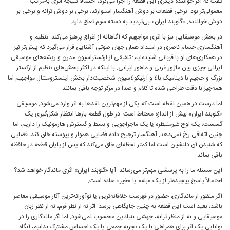
گفت که اگر خواننده دیگری این قطعه را اجرا می‌کرد، احتمالاً نتیجه اثری به‌مراتب
معمولی‌تر بود. برخی قطعات بر دوش آهنگساز استوارند، برخی بر دوش ترانه و برخی بر
دوش خواننده. «گلوبند ایران» بی‌تردید به دسته سوم تعلق دارد.
در بخش موسیقایی نیز با اثری مواجهیم که آگاهانه از اغراق پرهیز می‌کند. تنظیم و
آهنگسازی حسام ناصری در امتداد همان جهان صوتی آشنایی قرار می‌گیرد که پیش‌تر نیز
در همکاری‌های او با قربانی شنیده‌ایم؛ تلفیقی از ارکستراسیون مدرن و ریشه‌های موسیقی
ایرانی چیزی بین ماژور غربی و ماهور ایرانی. با اینکه در اکثر بخش‌های تنظیم از ارکستر
بزرگ و حجیم با دینامیک بالا و آرتیکولاسیون شخصیت‌دار بخش اینسترومنتال مواجهیم اما
همه‌چیز با دقت طراحی شده تا کلام و صدا در مرکز توجه باقی بمانند.
اما درست در همین نقطه است که یکی از مهم‌ترین نقدها به اثر وارد می‌شود. موسیقی
«گلوبند ایران» بیش از اندازه محتاط است. در طول قطعه بارها انتظار شکل‌گیری یک
گسست، یک اوج غیرمنتظره یا یک ماجراجویی و بسط و گسترش هارمونیک را داریم، اما
چنین اتفاقی رخ نمی‌دهد. آهنگساز ترجیح داده فضایی هموار و پیوسته خلق کند، فضایی
که شنیدن آن دلنشین است اما کمتر لحظه‌ای خلق می‌کند که پس از پایان قطعه در حافظه
باقی بماند.
این مسئله ما را به پرسشی مهم‌تر می‌رساند: آیا «گلوبند ایران» اثری ماندگار خواهد شد؟
احتمالاً پاسخ پیچیده‌تر از یک «بله» یا «خیر» ساده است.
اگر منظور از ماندگاری، حضور در فهرست خلاقانه‌ترین یا نوآورانه‌ترین آثار موسیقی معاصر
باشد، بعید است این قطعه به چنین جایگاهی برسد. اثر نه از نظر فرم، نه از نظر زبان
موسیقایی و نه از منظر ترانه، جهشی بنیادین محسوب نمی‌شود. اما اگر ماندگاری را در
توانایی یک اثر برای همراهی با یک تجربه جمعی یا یک احساس مشترک بدانیم، آنگاه