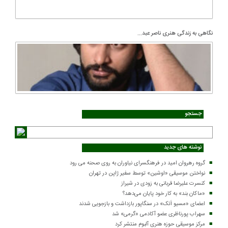
نگاهی به زندگی هنری ناصر عبد...
جستجو
نوشته های جدید
گروه رهروان امید در فرهنگسرای نیاوران به روی صحنه می رود
نواختن موسیقی «اوشین» توسط سفیر ژاپن در تهران
کنسرت علیرضا قربانی به زودی در شیراز
«ماکان بند» به کار خود پایان می‌دهد؟
اعضای «مسیو اَتک» در سنگاپور بازداشت و بازجویی شدند
سهراب پورناظری عضو آکادمی «گرمی» شد
مرکز موسیقی حوزه هنری آلبوم منتشر کرد