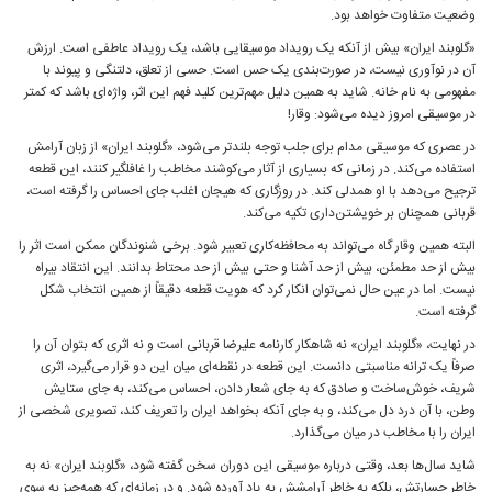
وضعیت متفاوت خواهد بود.
«گلوبند ایران» بیش از آنکه یک رویداد موسیقایی باشد، یک رویداد عاطفی است. ارزش
آن در نوآوری نیست، در صورت‌بندی یک حس است. حسی از تعلق، دلتنگی و پیوند با
مفهومی به نام خانه. شاید به همین دلیل مهم‌ترین کلید فهم این اثر، واژه‌ای باشد که کمتر
در موسیقی امروز دیده می‌شود: وقار!
در عصری که موسیقی مدام برای جلب توجه بلندتر می‌شود، «گلوبند ایران» از زبان آرامش
استفاده می‌کند. در زمانی که بسیاری از آثار می‌کوشند مخاطب را غافلگیر کنند، این قطعه
ترجیح می‌دهد با او همدلی کند. در روزگاری که هیجان اغلب جای احساس را گرفته است،
قربانی همچنان بر خویشتن‌داری تکیه می‌کند.
البته همین وقار گاه می‌تواند به محافظه‌کاری تعبیر شود. برخی شنوندگان ممکن است اثر را
بیش از حد مطمئن، بیش از حد آشنا و حتی بیش از حد محتاط بدانند. این انتقاد بیراه
نیست. اما در عین حال نمی‌توان انکار کرد که هویت قطعه دقیقاً از همین انتخاب شکل
گرفته است.
در نهایت، «گلوبند ایران» نه شاهکار کارنامه علیرضا قربانی است و نه اثری که بتوان آن را
صرفاً یک ترانه مناسبتی دانست. این قطعه در نقطه‌ای میان این دو قرار می‌گیرد، اثری
شریف، خوش‌ساخت و صادق که به جای شعار دادن، احساس می‌کند، به جای ستایش
وطن، با آن درد دل می‌کند، و به جای آنکه بخواهد ایران را تعریف کند، تصویری شخصی از
ایران را با مخاطب در میان می‌گذارد.
شاید سال‌ها بعد، وقتی درباره موسیقی این دوران سخن گفته شود، «گلوبند ایران» نه به
خاطر جسارتش، بلکه به خاطر آرامشش به یاد آورده شود. و در زمانه‌ای که همه‌چیز به سوی