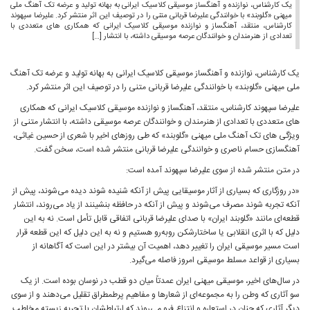
یک کارشناس، نوازنده و آهنگساز موسیقی کلاسیک ایرانی به بهانه تولید و عرضه تک آهنگ ملی
میهنی «گلوبند» با خوانندگی علیرضا قربانی متنی را در توصیف این اثر منتشر کرد. علیرضا سپهوند
کارشناس، منتقد، آهنگساز و نوازنده موسیقی کلاسیک ایرانی که همکاری های متعددی با
تعدادی از هنرمندان و خوانندگان عرصه موسیقی داشته، با انتشار […]
یک کارشناس، نوازنده و آهنگساز موسیقی کلاسیک ایرانی به بهانه تولید و عرضه تک آهنگ
ملی میهنی «گلوبند» با خوانندگی علیرضا قربانی متنی را در توصیف این اثر منتشر کرد.
علیرضا سپهوند کارشناس، منتقد، آهنگساز و نوازنده موسیقی کلاسیک ایرانی که همکاری
های متعددی با تعدادی از هنرمندان و خوانندگان عرصه موسیقی داشته، با انتشار متنی از
ویژگی های تک آهنگ ملی میهنی «گلوبند» که طی روزهای اخیر با شعری از حسین غیاثی،
آهنگسازی حسام ناصری و خوانندگی علیرضا قربانی منتشر شده است، سخن گفت.
در متن منتشر شده از سوی علیرضا سپهوند آمده است:
«در روزگاری که بسیاری از آثار موسیقایی پیش از آنکه شنیده شوند دیده می‌شوند، پیش از
آنکه تجربه شوند مصرف می‌شوند و پیش از آنکه در حافظه بنشینند از یاد می‌روند، انتشار
قطعه‌ای مانند «گلوبند ایران» با صدای علیرضا قربانی اتفاقی قابل تأمل است. نه به این
دلیل که با اثری انقلابی یا ساختارشکن روبه‌رو هستیم و نه به این دلیل که این قطعه قرار
است مسیر موسیقی ایران را تغییر دهد، اهمیت آن بیشتر در این است که آگاهانه از
بسیاری از قواعد مسلط موسیقی امروز فاصله می‌گیرد.
در سال‌های اخیر، موسیقی میهنی ایران عمدتاً میان دو قطب در نوسان بوده است. از یک
سو آثاری که وطن را به مجموعه‌ای از شعارها و مفاهیم پرطمطراق تقلیل می‌دهند و از سوی
دیگر آثاری که چنان در استعاره و انتزاع فرو می‌روند که ارتباطشان با تجربه زیسته مخاطب