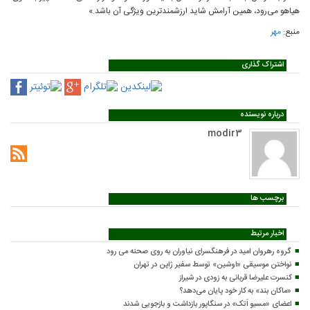
هیاهو می‌رود، همین آرامش شاید ارزشمندترین ویژگی آن باشد.»
منبع:
مهر
اشتراک گذاری
درباره نویسنده
modir3
برچسب ها
اخبار مرتبط
گروه رهروان امید در فرهنگسرای نیاوران به روی صحنه می رود
نواختن موسیقی «اوشین» توسط سفیر ژاپن در تهران
کنسرت علیرضا قربانی به زودی در شیراز
«ماکان بند» به کار خود پایان می‌دهد؟
اعضای «مسیو اَتک» در سنگاپور بازداشت و بازجویی شدند