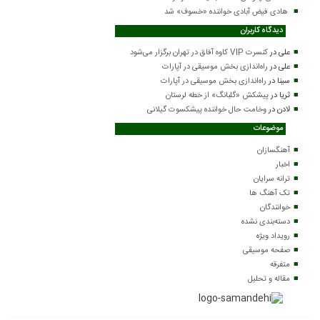
هادی فیض آبادی خواننده «خسوف» شد
دیدگاه کاربران
علی
در
کنسرت VIP کاوه آفاق در تهران برگزار می‌شود
علی
در
راه‌اندازی بخش موسیقی در آپارات
سینا
در
راه‌اندازی بخش موسیقی در آپارات
ثریا
در
پیشکش «گلبانگ» از خطه لرستان
لادن
در
وخامت حال خواننده پیشکسوت گیلانی
موضوعات
آهنگسازان
اخبار
ترانه سرایان
تک آهنگ ها
خوانندگان
دسته‌بندی نشده
رویداد ویژه
صفحه موسیقی
متفرقه
مقاله و تحلیل