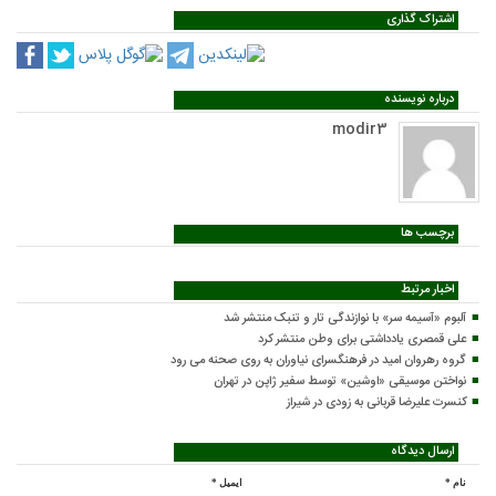
اشتراک گذاری
درباره نویسنده
modir3
برچسب ها
اخبار مرتبط
آلبوم «آسیمه سر» با نوازندگی تار و تنبک منتشر شد
علی قمصری یادداشتی برای وطن منتشر کرد
گروه رهروان امید در فرهنگسرای نیاوران به روی صحنه می رود
نواختن موسیقی «اوشین» توسط سفیر ژاپن در تهران
کنسرت علیرضا قربانی به زودی در شیراز
ارسال دیدگاه
نام
*
ایمیل
*