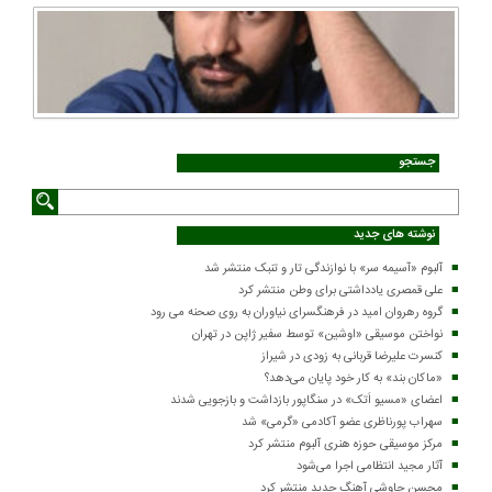
جستجو
نوشته های جدید
آلبوم «آسیمه سر» با نوازندگی تار و تنبک منتشر شد
علی قمصری یادداشتی برای وطن منتشر کرد
گروه رهروان امید در فرهنگسرای نیاوران به روی صحنه می رود
نواختن موسیقی «اوشین» توسط سفیر ژاپن در تهران
کنسرت علیرضا قربانی به زودی در شیراز
«ماکان بند» به کار خود پایان می‌دهد؟
اعضای «مسیو اَتک» در سنگاپور بازداشت و بازجویی شدند
سهراب پورناظری عضو آکادمی «گرمی» شد
مرکز موسیقی حوزه هنری آلبوم منتشر کرد
آثار مجید انتظامی اجرا می‌شود
محسن چاوشی آهنگ جدید منتشر کرد