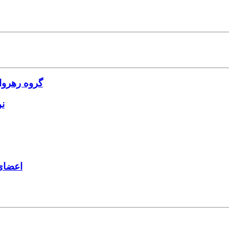
گروه رهروا
ن
اعضای 