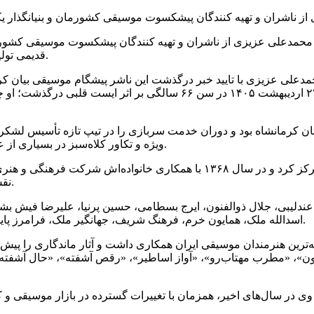
ن، محمدعلی عزیزی از ناشران و تهیه کنندگان پیشکسوت موسیقی کشورم
قدیمی تولید آثار موسیقایی، روز بیست و هفتم اردیبهشت دار فانی را وداع گفت.
علی عزیزی با تایید خبر درگذشت این ناشر پیشگام موسیقی بیان کرد
بیستون» و از فعالان باسابقه موسیقی سنتی و کردی ایران، روز ۲۷ اردیبهشت
ویژه و تکاور کلاه‌سبز در بسیاری از عملیات‌های غرب و جنوب کشور حضور داشت و چندین بار مجروح شد.
نقش موثری در تولید و انتشار آثار موسیقی سنتی و محلی ایران ایفا کرد.
عندلیبی، جلال ذوالفنون، ایرج بسطامی، حسین پرنیا، علیرضا فیش بش
اسدالله ملک، همایون خرم، فرهنگ شریف، جهانگیر ملک، فرامرز پایور، از جمله فعالیت این تهیه کننده و ناشر موسیقی محسوب می شود.
رین هنرمندان موسیقی ایران همکاری داشت و آثار ماندگاری را پیش رو
 بارون»، «مطرب مهتاب‌رو»، «آواز اساطیر»، «رقص آشفته»، «حال آشفت