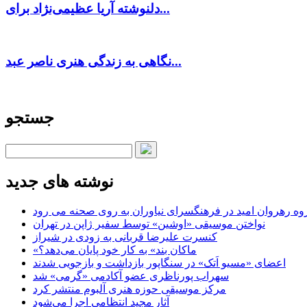
دلنوشته آریا عظیمی‌نژاد برای...
نگاهی به زندگی هنری ناصر عبد...
جستجو
نوشته های جدید
وه رهروان امید در فرهنگسرای نیاوران به روی صحنه می رود
نواختن موسیقی «اوشین» توسط سفیر ژاپن در تهران
کنسرت علیرضا قربانی به زودی در شیراز
«ماکان بند» به کار خود پایان می‌دهد؟
اعضای «مسیو اَتک» در سنگاپور بازداشت و بازجویی شدند
سهراب پورناظری عضو آکادمی «گرمی» شد
مرکز موسیقی حوزه هنری آلبوم منتشر کرد
آثار مجید انتظامی اجرا می‌شود