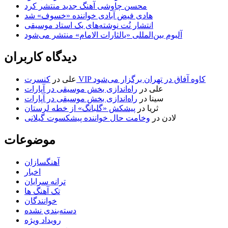
محسن چاوشی آهنگ جدید منتشر کرد
هادی فیض آبادی خواننده «خسوف» شد
انتشار نُت نوشته‌های یک استاد موسیقی
آلبوم بین‌المللی «یالثارات الامام» منتشر می‌شود
دیدگاه کاربران
کنسرت VIP کاوه آفاق در تهران برگزار می‌شود
علی
در
علی
در
راه‌اندازی بخش موسیقی در آپارات
سینا
در
راه‌اندازی بخش موسیقی در آپارات
ثریا
در
پیشکش «گلبانگ» از خطه لرستان
لادن
در
وخامت حال خواننده پیشکسوت گیلانی
موضوعات
آهنگسازان
اخبار
ترانه سرایان
تک آهنگ ها
خوانندگان
دسته‌بندی نشده
رویداد ویژه