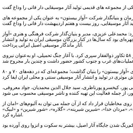
ان و بنیانگذار شرکت «آواز بیستون» به عنوان یکی از مجموعه های
: محمدعلی عزیزی، مدیر و بنیان‌گذار شرکت فرهنگی و هنری «آواز
 ۱۴۰۵ در سن ۶۶ سالگی بر اثر ایست قلبی درگذشت؛ او چهره‌ای بود که سال‌ها در کنار بزرگان موسیقی ایران به تولید و انتشار
آثار ماندگار موسیقی اصیل ایرانی پرداخت.
زنده‌یاد محمدعلی عزیزی در دوران جوانی از قهرمانان دو میدانی استان کرمانشاه بود و دوران خدمت سربازی را در تیپ تازه‌ تأسیس لشکر ۵۸ تکاور ذوالفقار سپری کرد. با آغاز جنگ تحمیلی، او به‌عنوان نیروی
عزیزی پس از پایان جنگ، فعالیت خود را در عرصه فرهنگ و هنر متمرکز کرد و در سال ۱۳۶۸ با همکاری خانواده‌اش شرکت فرهنگی و هنری «آواز بیستون» را بنیان گذاشت؛ مجموعه‌ای که در دهه‌های ۷۰ و ۸۰
ی پور، کیخسرو پورناظری، سید جلال الدین محمدیان، جواد معروفی،
ی مخاطبان قرار داد که از آن جمله می توان به آلبوم‌های «امان از
ه»، «مردان خدا»، «شیرین شیرینه»، «گلاره»، «شور شیرین» و «لبیک»
اشاره کرد.