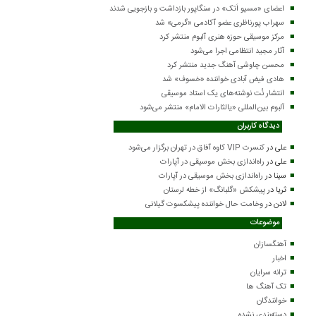
اعضای «مسیو اَتک» در سنگاپور بازداشت و بازجویی شدند
سهراب پورناظری عضو آکادمی «گرمی» شد
مرکز موسیقی حوزه هنری آلبوم منتشر کرد
آثار مجید انتظامی اجرا می‌شود
محسن چاوشی آهنگ جدید منتشر کرد
هادی فیض آبادی خواننده «خسوف» شد
انتشار نُت نوشته‌های یک استاد موسیقی
آلبوم بین‌المللی «یالثارات الامام» منتشر می‌شود
دیدگاه کاربران
علی
در
کنسرت VIP کاوه آفاق در تهران برگزار می‌شود
علی
در
راه‌اندازی بخش موسیقی در آپارات
سینا
در
راه‌اندازی بخش موسیقی در آپارات
ثریا
در
پیشکش «گلبانگ» از خطه لرستان
لادن
در
وخامت حال خواننده پیشکسوت گیلانی
موضوعات
آهنگسازان
اخبار
ترانه سرایان
تک آهنگ ها
خوانندگان
دسته‌بندی نشده