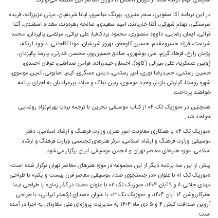
سازهایِ الهام گرفته شده از دوران باستان تا دوران معاصر این منطقه می‌نوازند.
در این برنامه آکا صفویی، سحر منیری، بهرنگ عباسپور، لیانا شریفیان، مرتی عزیززاده، فریده
سرسنگی، بهنام شهرکی، آتنا خاریابند، امید سعیدی، صالحه زهره‌وند، مغداد اسفندی، آتنا
قرائی، ایمان رضایی، داوود منصوری، محمود بردک‌نیا، علی براتی، مرتضی پالیزدان، محمد
شریعت، فرزاد خسرومقدم، حسین کاوه‌خو، بهروز شریفیان، مونا آقاجانی، داوود اریکه،
پژمان زارع، فرهاد گرزم، علی بوشهری، صادق حسین‌پور، محسن قدرتی، پارسا پالیزدان،
ژوبین عسکریه، علی میرالی (کاوه)، احسان حیدرزاده، فرامرز صداقتی، عرفان احمدی،
حسین رستمی، حمیدرضا نوری، امیر رستمی، دیمن عسگری، کیمیا صابونی، ثمین موسوی،
شهره روستا، کیارش بازیار، وحید موسوی، ربین تباک و میلاد پیرمرادیان به اجرای برنامه
خواهند پرداخت.
همچنین در «موزیک تک ۴» از کتاب موسیقی بحرین با ترجمه بردیا بهرام‌نژاد رونمایی
خواهد شد.
«موزیک تک ۴» با همکاری معاونت امور هنری وزارت فرهنگ و ارشاد اسلامی، دفتر
موسیقی وزارت فرهنگ و ارشاد اسلامی، مرکز هنرهای تجسمی وزارت فرهنگ و ارشاد
اسلامی، موزه هنرهای معاصر تهران و انجمن موسیقی ایران برگزار می‌شود.
پیش از این سه برنامه دیگر از این مجموعه در موزه هنرهای معاصر تهران برگزار شده است؛
«موزیک تک ۱» با عنوان «در جستجوی صدا، موسیقی معاصر قرن بیست و یکم» با طراحی
مهدی جلالی ۸ و ۹ آبان ۱۴۰۴، «موزیک تک ۲» با عنوان «صدا در گذر زمان» با طراحی نیما
عطرکارروشن ۱۶ آبان ۱۴۰۴، و «موزیک تک ۳» با عنوان «صدای ارکستر ایرانی» با طراحی
آروین صداقت کیش ۴ و ۵ دی ماه ۱۴۰۴ به مدیریت پروژه‌ای علی مغازه‌ای به اجرا در آمده
است.