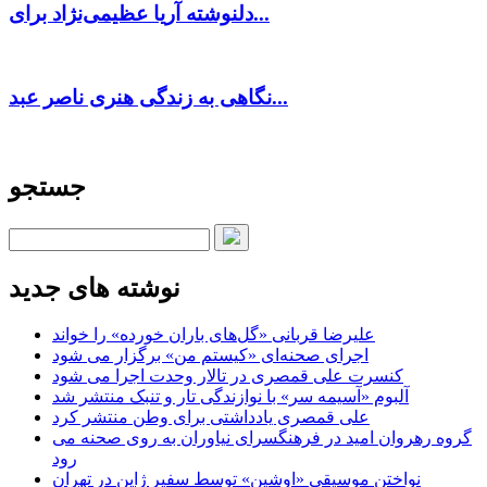
دلنوشته آریا عظیمی‌نژاد برای...
نگاهی به زندگی هنری ناصر عبد...
جستجو
نوشته های جدید
علیرضا قربانی «گل‌های باران خورده» را خواند
اجرای صحنه‌ای «کیستم من» برگزار می شود
کنسرت علی قمصری در تالار وحدت اجرا می شود
آلبوم «آسیمه سر» با نوازندگی تار و تنبک منتشر شد
علی قمصری یادداشتی برای وطن منتشر کرد
گروه رهروان امید در فرهنگسرای نیاوران به روی صحنه می
رود
نواختن موسیقی «اوشین» توسط سفیر ژاپن در تهران