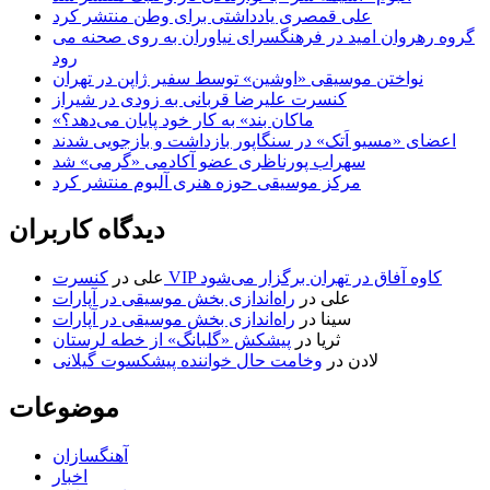
علی قمصری یادداشتی برای وطن منتشر کرد
گروه رهروان امید در فرهنگسرای نیاوران به روی صحنه می
رود
نواختن موسیقی «اوشین» توسط سفیر ژاپن در تهران
کنسرت علیرضا قربانی به زودی در شیراز
«ماکان بند» به کار خود پایان می‌دهد؟
اعضای «مسیو اَتک» در سنگاپور بازداشت و بازجویی شدند
سهراب پورناظری عضو آکادمی «گرمی» شد
مرکز موسیقی حوزه هنری آلبوم منتشر کرد
دیدگاه کاربران
کنسرت VIP کاوه آفاق در تهران برگزار می‌شود
علی
در
علی
در
راه‌اندازی بخش موسیقی در آپارات
سینا
در
راه‌اندازی بخش موسیقی در آپارات
ثریا
در
پیشکش «گلبانگ» از خطه لرستان
لادن
در
وخامت حال خواننده پیشکسوت گیلانی
موضوعات
آهنگسازان
اخبار