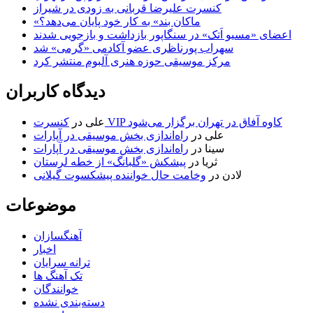
کنسرت علیرضا قربانی به زودی در شیراز
«ماکان بند» به کار خود پایان می‌دهد؟
اعضای «مسیو اَتک» در سنگاپور بازداشت و بازجویی شدند
سهراب پورناظری عضو آکادمی «گرمی» شد
مرکز موسیقی حوزه هنری آلبوم منتشر کرد
دیدگاه کاربران
کنسرت VIP کاوه آفاق در تهران برگزار می‌شود
علی
در
علی
در
راه‌اندازی بخش موسیقی در آپارات
سینا
در
راه‌اندازی بخش موسیقی در آپارات
ثریا
در
پیشکش «گلبانگ» از خطه لرستان
لادن
در
وخامت حال خواننده پیشکسوت گیلانی
موضوعات
آهنگسازان
اخبار
ترانه سرایان
تک آهنگ ها
خوانندگان
دسته‌بندی نشده