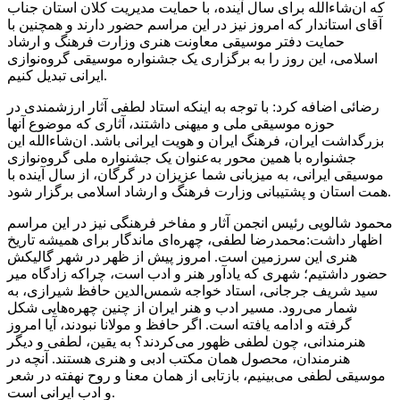
که ان‌شاءالله برای سال آینده، با حمایت مدیریت کلان استان جناب
آقای استاندار که امروز نیز در این مراسم حضور دارند و همچنین با
حمایت دفتر موسیقی معاونت هنری وزارت فرهنگ و ارشاد
اسلامی، این روز را به برگزاری یک جشنواره موسیقی گروه‌نوازی
ایرانی تبدیل کنیم.
رضائی اضافه کرد: با توجه به اینکه استاد لطفی آثار ارزشمندی در
حوزه موسیقی ملی و میهنی داشتند، آثاری که موضوع آنها
بزرگداشت ایران، فرهنگ ایران و هویت ایرانی باشد. ان‌شاءالله این
جشنواره با همین محور به‌عنوان یک جشنواره ملی گروه‌نوازی
موسیقی ایرانی، به میزبانی شما عزیزان در گرگان، از سال آینده با
همت استان و پشتیبانی وزارت فرهنگ و ارشاد اسلامی برگزار شود.
محمود شالویی رئیس انجمن آثار و مفاخر فرهنگی نیز در این مراسم
اظهار داشت:محمدرضا لطفی، چهره‌ای ماندگار برای همیشه تاریخ
هنری این سرزمین است. امروز پیش از ظهر در شهر گالیکش
حضور داشتیم؛ شهری که یادآور هنر و ادب است، چراکه زادگاه میر
سید شریف جرجانی، استاد خواجه شمس‌الدین حافظ شیرازی، به
شمار می‌رود. مسیر ادب و هنر ایران از چنین چهره‌هایی شکل
گرفته و ادامه یافته است. اگر حافظ و مولانا نبودند، آیا امروز
هنرمندانی، چون لطفی ظهور می‌کردند؟ به یقین، لطفی و دیگر
هنرمندان، محصول همان مکتب ادبی و هنری هستند. آنچه در
موسیقی لطفی می‌بینیم، بازتابی از همان معنا و روح نهفته در شعر
و ادب ایرانی است.