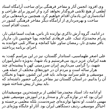
وی افزود: انجمن آثار و مفاخر فرهنگی برای ساخت آرامگاه استاد
لطفی از هیچ تلاشی فروگذار نخواهد کرد و از امروز برای طراحی و
آماده‌سازی این یادمان اقدام خواهیم کرد. همچنین برنامه‌هایی برای
ساخت و بهره‌برداری از آرامگاه دیگر مفاخر فرهنگی کشور در
دست اقدام است.
در ادامه، گروه آرش ذاکری نوازنده تار باس، هدایت اسماعیلی تار،
پدرام محمدنژاد تنبک، علی فرهادی کمانچه، پویا خوشبین تار، مازیار
باقر مفیدی تار، رمضان ساور علیا کمانچه و سالار ثلبی خواننده به
اجرای برنامه پرداختند.
علی اصغر طهماسبی، استاندار گلستان، نیز در این مراسم گفت: به
همه ایرانیان عزیز درود می‌فرستیم و یاد شهدا، به‌ویژه دانش‌آموزان
شهید، را گرامی می‌داریم. ایران سرزمینی کهن با پیشینه‌ای چند
هزار ساله است و مردم آن در حوزه‌های مختلف از جمله هنر،
موسیقی و علم سرآمد بوده‌اند. باید قدر این کشور، شهدا و نخبگان
آن را بدانیم. در استان گلستان نیز مفاخر بزرگی حضور داشته‌اند که
باید بیش از پیش شناخته شوند.
او ادامه داد: استاد محمدرضا لطفی از برجسته‌ترین موسیقیدانان
ایران بود که در نوازندگی تار و سه‌تار و در آموزش موسیقی نقش
مهمی داشت. او نه‌تنها نوازنده‌ای چیره‌دست، بلکه معلمی برجسته و
احیاگر موسیقی ردیف دستگاهی ایران بود. آثار او جایگاه ویژه‌ای در