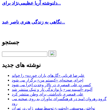
دلنوشته آریا عظیمی‌نژاد برای...
نگاهی به زندگی هنری ناصر عبد...
جستجو
نوشته های جدید
علیرضا قربانی «گل‌های باران خورده» را خواند
اجرای صحنه‌ای «کیستم من» برگزار می شود
کنسرت علی قمصری در تالار وحدت اجرا می شود
آلبوم «آسیمه سر» با نوازندگی تار و تنبک منتشر شد
علی قمصری یادداشتی برای وطن منتشر کرد
گروه رهروان امید در فرهنگسرای نیاوران به روی صحنه می
رود
نواختن موسیقی «اوشین» توسط سفیر ژاپن در تهران