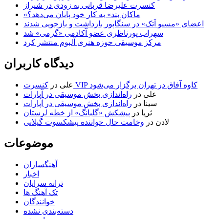
کنسرت علیرضا قربانی به زودی در شیراز
«ماکان بند» به کار خود پایان می‌دهد؟
اعضای «مسیو اَتک» در سنگاپور بازداشت و بازجویی شدند
سهراب پورناظری عضو آکادمی «گرمی» شد
مرکز موسیقی حوزه هنری آلبوم منتشر کرد
دیدگاه کاربران
کنسرت VIP کاوه آفاق در تهران برگزار می‌شود
علی
در
علی
در
راه‌اندازی بخش موسیقی در آپارات
سینا
در
راه‌اندازی بخش موسیقی در آپارات
ثریا
در
پیشکش «گلبانگ» از خطه لرستان
لادن
در
وخامت حال خواننده پیشکسوت گیلانی
موضوعات
آهنگسازان
اخبار
ترانه سرایان
تک آهنگ ها
خوانندگان
دسته‌بندی نشده