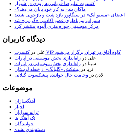
کنسرت علیرضا قربانی به زودی در شیراز
«ماکان بند» به کار خود پایان می‌دهد؟
اعضای «مسیو اَتک» در سنگاپور بازداشت و بازجویی شدند
سهراب پورناظری عضو آکادمی «گرمی» شد
مرکز موسیقی حوزه هنری آلبوم منتشر کرد
دیدگاه کاربران
کنسرت VIP کاوه آفاق در تهران برگزار می‌شود
علی
در
علی
در
راه‌اندازی بخش موسیقی در آپارات
سینا
در
راه‌اندازی بخش موسیقی در آپارات
ثریا
در
پیشکش «گلبانگ» از خطه لرستان
لادن
در
وخامت حال خواننده پیشکسوت گیلانی
موضوعات
آهنگسازان
اخبار
ترانه سرایان
تک آهنگ ها
خوانندگان
دسته‌بندی نشده