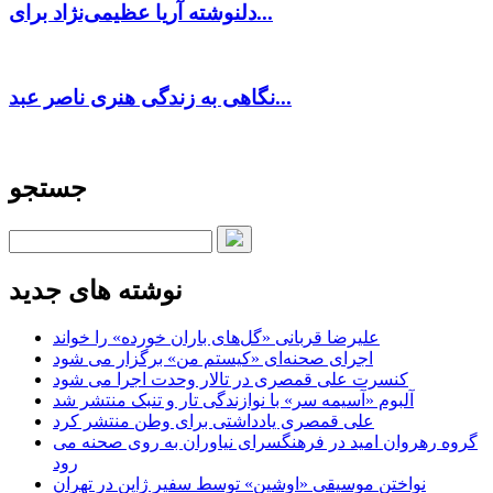
دلنوشته آریا عظیمی‌نژاد برای...
نگاهی به زندگی هنری ناصر عبد...
جستجو
نوشته های جدید
علیرضا قربانی «گل‌های باران خورده» را خواند
اجرای صحنه‌ای «کیستم من» برگزار می شود
کنسرت علی قمصری در تالار وحدت اجرا می شود
آلبوم «آسیمه سر» با نوازندگی تار و تنبک منتشر شد
علی قمصری یادداشتی برای وطن منتشر کرد
گروه رهروان امید در فرهنگسرای نیاوران به روی صحنه می
رود
نواختن موسیقی «اوشین» توسط سفیر ژاپن در تهران