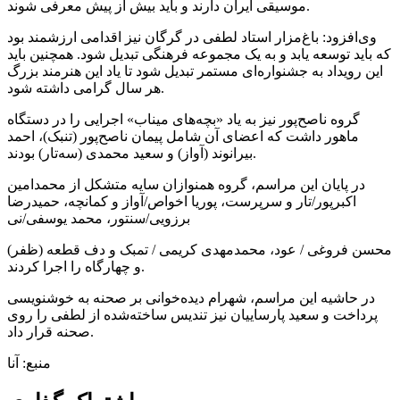
موسیقی ایران دارند و باید بیش از پیش معرفی شوند.
وی‌افزود: باغ‌مزار استاد لطفی در گرگان نیز اقدامی ارزشمند بود
که باید توسعه یابد و به یک مجموعه فرهنگی تبدیل شود. همچنین باید
این رویداد به جشنواره‌ای مستمر تبدیل شود تا یاد این هنرمند بزرگ
هر سال گرامی داشته شود.
گروه ناصح‌پور نیز به یاد «بچه‌های میناب» اجرایی را در دستگاه
ماهور داشت که اعضای آن شامل پیمان ناصح‌پور (تنبک)، احمد
بیرانوند (آواز) و سعید محمدی (سه‌تار) بودند.
در پایان این مراسم، گروه همنوازان سایه متشکل از محمدامین
اکبرپور/تار و سرپرست، پوریا اخواص/آواز و کمانچه، حمیدرضا
برزویی/سنتور، محمد یوسفی/نی
محسن فروغی / عود، محمدمهدی کریمی / تمبک و دف قطعه (ظفر)
و چهارگاه را اجرا کردند.
در حاشیه این مراسم، شهرام دیده‌خوانی بر صحنه به خوشنویسی
پرداخت و سعید پارساییان نیز تندیس ساخته‌شده از لطفی را روی
صحنه قرار داد.
منبع: آنا