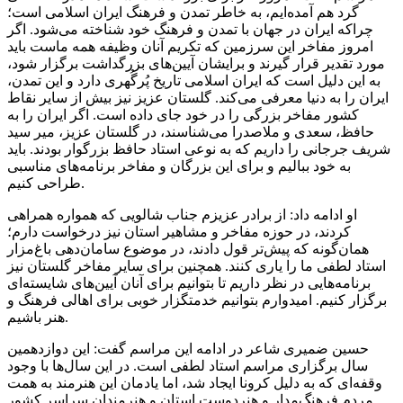
گرد هم آمده‌ایم، به خاطر تمدن و فرهنگ ایران اسلامی است؛
چراکه ایران در جهان با تمدن و فرهنگ خود شناخته می‌شود. اگر
امروز مفاخر این سرزمین که تکریم آنان وظیفه همه ماست باید
مورد تقدیر قرار گیرند و برایشان آیین‌های بزرگداشت برگزار شود،
به این دلیل است که ایران اسلامی تاریخ پُرگُهری دارد و این تمدن،
ایران را به دنیا معرفی می‌کند. گلستان عزیز نیز بیش از سایر نقاط
کشور مفاخر بزرگی را در خود جای داده است. اگر ایران را به
حافظ، سعدی و ملاصدرا می‌شناسند، در گلستان عزیز، میر سید
شریف جرجانی را داریم که به نوعی استاد حافظ بزرگوار بودند. باید
به خود ببالیم و برای این بزرگان و مفاخر برنامه‌های مناسبی
طراحی کنیم.
او ادامه داد: از برادر عزیزم جناب شالویی که همواره همراهی
کردند، در حوزه مفاخر و مشاهیر استان نیز درخواست دارم؛
همان‌گونه که پیش‌تر قول دادند، در موضوع سامان‌دهی باغ‌مزار
استاد لطفی ما را یاری کنند. همچنین برای سایر مفاخر گلستان نیز
برنامه‌هایی در نظر داریم تا بتوانیم برای آنان آیین‌های شایسته‌ای
برگزار کنیم. امیدوارم بتوانیم خدمتگزار خوبی برای اهالی فرهنگ و
هنر باشیم.
حسین ضمیری شاعر در ادامه این مراسم گفت: این دوازدهمین
سال برگزاری مراسم استاد لطفی است. در این سال‌ها با وجود
وقفه‌ای که به دلیل کرونا ایجاد شد، اما یادمان این هنرمند به همت
مردم فرهنگ‌مدار و هنر‌دوست استان و هنرمندان سراسر کشور