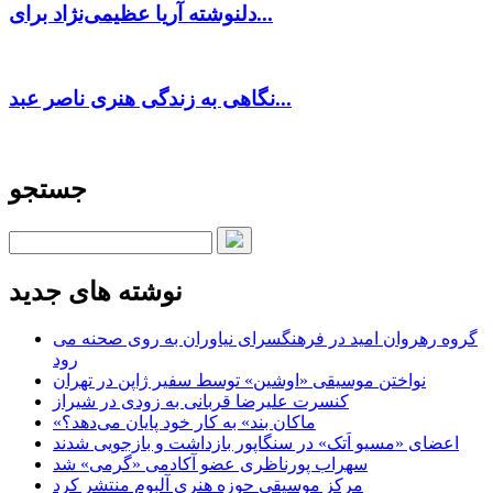
دلنوشته آریا عظیمی‌نژاد برای...
نگاهی به زندگی هنری ناصر عبد...
جستجو
نوشته های جدید
گروه رهروان امید در فرهنگسرای نیاوران به روی صحنه می
رود
نواختن موسیقی «اوشین» توسط سفیر ژاپن در تهران
کنسرت علیرضا قربانی به زودی در شیراز
«ماکان بند» به کار خود پایان می‌دهد؟
اعضای «مسیو اَتک» در سنگاپور بازداشت و بازجویی شدند
سهراب پورناظری عضو آکادمی «گرمی» شد
مرکز موسیقی حوزه هنری آلبوم منتشر کرد