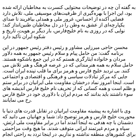
به گفته آن چه در توضیحات محتوایی کنسرت به مخاطبان ارائه شده
بود، این اجرا با بهره‌گیری از ظرفیت‌های موسیقی ملی، تلاش دارد
فضایی آکنده از احساس، غرور ملی و همدلی بیافریند تا صدای
یکپارچه‌ای از عشق به وطن را در دل مخاطبان طنین‌انداز کند؛
نوایی که در روزی به نام خلیج‌فارس، بار دیگر بر هویت، تاریخ و
شکوه ایران تأکید دارد
محسن حاجی میرزایی مشاور و رئیس دفتر رئیس جمهور در این
برنامه گفت: من حامل پیام و سلام رئیس جمهور به همه دلاور
مردان و خانواده ایثارگری هستم که در این جمع باشکوه هستند.
حامل سلام به همه هنرمندانی که در عرصه فرهنگ و هنر تلاش می
کنند. بی تردید خلیج فارس و هرمز برای ما قلب تپنده ایران است.
جایی که مرکز تبادلات سیاسی و فرهنگی و اقتصادی و اجتماعی
است. اینجا امروز نماد درخشان مقاومت ملی ایرانیان در برابر ستم
و ظلم است و همه کسانی که از تحریف نام خلیج فارس اندیشه های
سوء داشتند باید بدانند که مردم ایران با دلاوری خود در خلیج فارس
رخ می نمایانند.
وی با اشاره به پیشینه مقاومت ایرانیان در تقابل قدرت های دنیا با
محوریت خلیج فارس و هرمز توضیح داد: شما و جهانیان می دانید که
دشمنان با چه هدفی به اینجا آمدند اما در برابر مقاومت ملی ارتش،
سپاه و مردم غیرتمند ایرانی متوقف شدند. ما هیچ وقت مزاحمتی
برای کشورهای منطقه نداشته و نداریم. در اینجا تردد به راحتی انجام