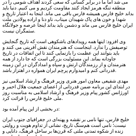
می شد اما ما در برابر کسانی که سعی کردند اهداف شومی ‌را در
منطقه تنگه هرمز ایجاد کنند مقاومت کردیم و می کنیم. دنیا باید
بداند خلیج فارس همیشه فارس باقی می ماند. ‌اینجا به اعتبار تاریخ و
شهدا و خون های پاک شهیدان میناب، ناو دنا و اراده پولادین ملت
ایران خلیج فارس می ماند و دشمن باید بداند اینجا عرصه و جولانگاه
ستمگران نیست.
وی افزود: اینها همه رویدادهای باشکوهی است که تاریخ گنجایش
توصیفش را ندارد. اینجاست که هنرمندان نقش آفرینی می کنند و
باید بتوانند این عظمت را بازنمایی کنند تا این اتفاقات در تاریخ
جاودانه بماند. این مسئولیت بزرگی است که جا دارد از همه
هنرمندان و از رزمندگان ارتش و سپاه و امدادگران در این زمینه
قدردانی کنم و امیدوارم پرچم ایران همواره در اهتزاز باشد.
مهدی شفیعی معاون امور هنری وزیر فرهنگ و ارشاد اسلامی نیز
در ابتدای این برنامه ضمن قدردانی از اعضای جمعیت هلال احمر و
اورژانس کشور پیام وزیر فرهنگ و ارشاد اسلامی به مناسبت روز
ملی خلیج فارس را قرائت کرد.
در بخشی از این پیام آمده بود:
خلیج فارس، تنها نامی بر نقشه و پهنه‌ای در جغرافیای جنوب ایران
نیست؛ نامی است هم‌سنگ تاریخ، نشانی از تداوم هویت و روایتی
زنده از شکوه تمدنی ملتی که قرن‌ها بر ساحل فرهنگ، دانایی و