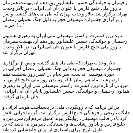
رحیمیان و خوانندگی حسین علیشاپور روز دهم اردیبهشت همزمان
با روز ملی خلیج فارس با عنوان «آن آبی ایرانی» در تالار وحدت
تهران برگزار شد. تالار وحدت تهران که طی ماه های گذشته و پس
از برگزاری جشنواره موسیقی فجر به دلیل جنگ تحمیلی رمضان
اجرایی […]
تازه‌ترین کنسرت ارکستر موسیقی ملی ایران به رهبری همایون
رحیمیان و خوانندگی حسین علیشاپور روز دهم اردیبهشت همزمان
با روز ملی خلیج فارس با عنوان «آن آبی ایرانی» در تالار وحدت
تهران برگزار شد.
تالار وحدت تهران که طی ماه های گذشته و پس از برگزاری
جشنواره موسیقی فجر به دلیل جنگ تحمیلی رمضان اجرایی در
حوزه موسیقی نداشت، سرانجام در عصر روز پنجشنبه دهم
اردیبهشت ماه هم زمان با فرارسیدن روز ملی خلیج فارس، با
میزبانی از تازه ترین کنسرت ارکستر موسیقی ملی ایران به رهبری
همایون رحیمیان و خوانندگی حسین علیشاپور با نام «آن آبی ایرانی»
جان تازه ای گرفت.
در این برنامه که با رویکردی ملی، بر پاسداشت هویت ایرانی و
جایگاه تاریخی و فرهنگی خلیج‌فارس برگزار شد، گروه اجرایی تلاش
کرد تا در قالب موسیقی، روایتگر پیوند عمیق مردم این سرزمین با
خلیج‌فارس و یادآور رشادت‌ها و ایستادگی دلیرمردانی باشد که در
طول تاریخ، برای پاسداری از ایران جانفشانی کرده‌اند.