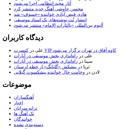
آثار مجید انتظامی اجرا می‌شود
محسن چاوشی آهنگ جدید منتشر کرد
هادی فیض آبادی خواننده «خسوف» شد
انتشار نُت نوشته‌های یک استاد موسیقی
آلبوم بین‌المللی «یالثارات الامام» منتشر می‌شود
دیدگاه کاربران
کنسرت VIP کاوه آفاق در تهران برگزار می‌شود
علی
در
علی
در
راه‌اندازی بخش موسیقی در آپارات
سینا
در
راه‌اندازی بخش موسیقی در آپارات
ثریا
در
پیشکش «گلبانگ» از خطه لرستان
لادن
در
وخامت حال خواننده پیشکسوت گیلانی
موضوعات
آهنگسازان
اخبار
ترانه سرایان
تک آهنگ ها
خوانندگان
دسته‌بندی نشده