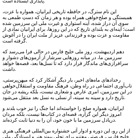
پایداری ایستاده است.
این نام سترگ، در حافظه تاریخی ایرانیان، همواره با عزت،
همبستگی و صلح‌خواهی همراه بوده و هر زمان که دستِ طمعی به
سوی آن دراز شده، آینه استواری و غیرت ملی این سرزمین شده
است؛ آینه‌ای به‌ بلندای تاریخ که در این روزها، برای ایرانیان نمادی از
مقاومت و عزت بوده و فرزندانی عزیز از ملت ایران را در آغوش
گرفته است.
دهم اردیبهشت، روز ملی خلیج فارس در حالی فرا می‌رسد که
سرزمین ما، در میانه روزهایی سرشار از آزمون‌های دشوار و
سرافرازی‌های ماندگار قرار دارد که تا نسل‌ها بعد، قصه‌ها خواهد
داشت.
رخدادهای ماه‌های اخیر، بار دیگر آشکار کرد که میهن‌پرستی،
تاب‌آوری اجتماعی در راه وطن، فرهنگ مقاومت و استقلال‌خواهی
در این سرزمین، امری عارض و شعاری نیست، بلکه ریشه در جان
تاریخ دارد و سینه به سینه، از نسلی به نسل بعد منتقل می‌شود.
ایرانیان، همواره صلح را خواسته‌اند اما جنگ‌ را نیز خوب بلدند و
امروز دیگر این گزاره، قصه‌ای در کتاب‌ها نیست، بلکه مردان
دریادل سرزمین ما با خون خود، آن را به دنیا ثابت کرده‌اند.
از این رو، این دوره و ادوار آتی جشنواره بین‌المللی فرهنگی هنری
خلیج فارس، فرصتی مغتنم برای تجلی پیوند هنر و ایستادگی ملی