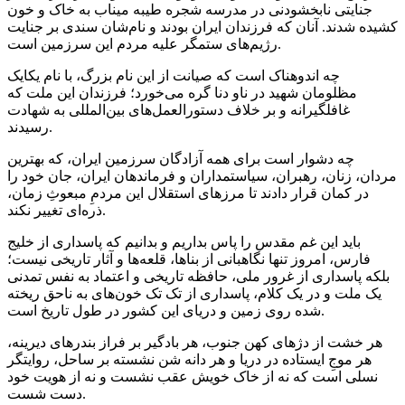
جنایتی نابخشودنی در مدرسه شجره طیبه میناب به خاک و خون
کشیده شدند. آنان که فرزندان ایران بودند و نام‌شان سندی بر جنایت
رژیم‌های ستمگر علیه مردم این سرزمین است.
چه اندوهناک است که صیانت از این نام بزرگ، با نام یکایک
مظلومان شهید در ناو دنا گره می‌خورد؛ فرزندان این ملت که
غافلگیرانه و بر خلاف دستورالعمل‌های بین‌المللی به شهادت
رسیدند.
چه دشوار است برای همه آزادگان سرزمین ایران، که بهترین
مردان، زنان، رهبران، سیاستمداران و فرماندهان ایران، جان خود را
در کمان قرار دادند تا مرزهای استقلال این مردمِ مبعوثِ زمان،
ذره‌ای تغییر نکند.
باید این غم مقدس را پاس بداریم و بدانیم که پاسداری از خلیج
فارس، امروز تنها نگاهبانی از بناها، قلعه‌ها و آثار تاریخی نیست؛
بلکه پاسداری از غرور ملی، حافظه تاریخی و اعتماد به نفس تمدنی
یک ملت و در یک کلام، پاسداری از تک تک خون‌های به ناحق ریخته
شده روی زمین و دریای این کشور در طول تاریخ است.
هر خشت از دژهای کهن جنوب، هر بادگیر بر فراز بندرهای دیرینه،
هر موجِ ایستاده در دریا و هر دانه شن نشسته بر ساحل، روایتگر
نسلی است که نه از خاک خویش عقب نشست و نه از هویت خود
دست شست.