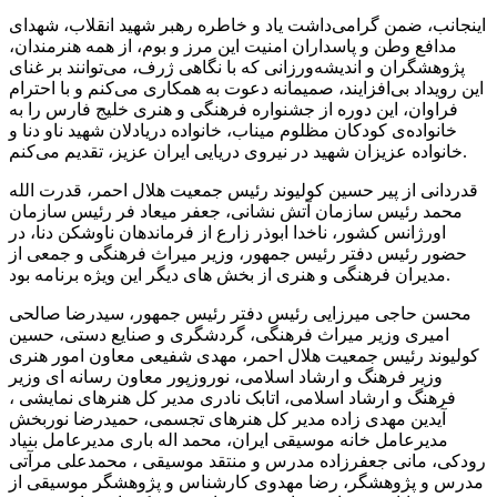
اینجانب، ضمن گرامی‌داشت یاد و خاطره رهبر شهید انقلاب، شهدای
مدافع وطن و پاسداران امنیت این مرز و بوم، از همه هنرمندان،
پژوهشگران و اندیشه‌ورزانی که با نگاهی ژرف، می‌توانند بر غنای
این رویداد بی‌افزایند، صمیمانه دعوت به همکاری می‌کنم و با احترام
فراوان، این دوره از جشنواره فرهنگی و هنری خلیج فارس را به
خانواده‌ی کودکان مظلوم میناب، خانواده دریادلان شهید ناو دنا و
خانواده عزیزان شهید در نیروی دریایی ایران عزیز، تقدیم می‌کنم.
قدردانی از پیر حسین کولیوند رئیس جمعیت هلال احمر، قدرت الله
محمد رئیس سازمان آتش نشانی، جعفر میعاد فر رئیس سازمان
اورژانس کشور، ناخدا ابوذر زارع از فرماندهان ناوشکن دنا، در
حضور رئیس دفتر رئیس جمهور، وزیر میراث فرهنگی و جمعی از
مدیران فرهنگی و هنری از بخش های دیگر این ویژه برنامه بود.
محسن حاجی میرزایی رئیس دفتر رئیس جمهور، سیدرضا صالحی
امیری وزیر میراث فرهنگی، گردشگری و صنایع دستی، حسین
کولیوند رئیس جمعیت هلال احمر، مهدی شفیعی معاون امور هنری
وزیر فرهنگ و ارشاد اسلامی، نوروزپور معاون رسانه ای وزیر
فرهنگ و ارشاد اسلامی، اتابک نادری مدیر کل هنرهای نمایشی ،
آیدین مهدی زاده مدیر کل هنرهای تجسمی، حمیدرضا نوربخش
مدیرعامل خانه موسیقی ایران، محمد اله باری مدیرعامل بنیاد
رودکی، مانی جعفرزاده مدرس و منتقد موسیقی ، محمدعلی مرآتی
مدرس و پژوهشگر، رضا مهدوی کارشناس و پژوهشگر موسیقی از