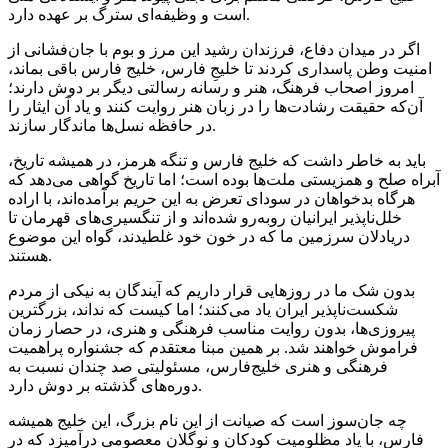
است و وظیفه‌ای سترگ بر عهده دارد.
اگر در میدان دفاع، فرزندان رشید این مرز و بوم با جان‌فشانی از
امنیت وطن پاسداری کردند تا خلیجِ فارس، خلیج فارس باقی بماند،
امروز اصحاب فرهنگ، هنر و رسانه رسالتی دیگر بر دوش دارند؛
آن‌که حقیقت رشادت‌ها را در زبان هنر روایت کنند و یاد آن ایثار را
در حافظه نسل‌ها ماندگار سازند.
باید به خاطر داشت که خلیج فارس و تنگه هرمز، در همیشه‌ تاریخ،
آبراه صلح و همزیستی ملت‌ها بوده است؛ اما تاریخ گواهی می‌دهد که
هرگاه بدخواهان در سودای تعرض به این حریم برآمده‌اند، با اراده
خلل‌ناپذیر ایرانیان روبه‌رو شده‌اند و از تنگسیری‌های قهرمان تا
دریادلان سرزمین ما که در خون خود غلطیدند، گواه این موضوع
هستند.
بدون شک ما در روزهایی قرار داریم که آیندگان به نیکی از مردم
شکست‌ناپذیر ایران یاد می‌کنند؛ اما کیست که نداند، بزرگترین
پیروزی‌ها، بدون روایت مناسب فرهنگی و هنری، در حصار زمان
فراموش خواهند شد. بر همین مبنا معتقدم که جشنواره پراهمیت
فرهنگی و هنری خلیج‌فارس، مسئولیتی صد چندان نسبت به
دوره‌های گذشته بر دوش دارد.
چه جان‌سوز است که صیانت از این نام بزرگ، این خلیج همیشه
فارس، با یاد مظلومیت کودکان و نوگلان معصومی درآمیزد که در