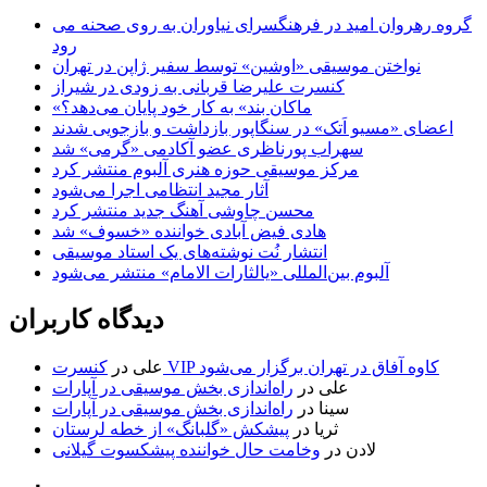
گروه رهروان امید در فرهنگسرای نیاوران به روی صحنه می
رود
نواختن موسیقی «اوشین» توسط سفیر ژاپن در تهران
کنسرت علیرضا قربانی به زودی در شیراز
«ماکان بند» به کار خود پایان می‌دهد؟
اعضای «مسیو اَتک» در سنگاپور بازداشت و بازجویی شدند
سهراب پورناظری عضو آکادمی «گرمی» شد
مرکز موسیقی حوزه هنری آلبوم منتشر کرد
آثار مجید انتظامی اجرا می‌شود
محسن چاوشی آهنگ جدید منتشر کرد
هادی فیض آبادی خواننده «خسوف» شد
انتشار نُت نوشته‌های یک استاد موسیقی
آلبوم بین‌المللی «یالثارات الامام» منتشر می‌شود
دیدگاه کاربران
کنسرت VIP کاوه آفاق در تهران برگزار می‌شود
علی
در
علی
در
راه‌اندازی بخش موسیقی در آپارات
سینا
در
راه‌اندازی بخش موسیقی در آپارات
ثریا
در
پیشکش «گلبانگ» از خطه لرستان
لادن
در
وخامت حال خواننده پیشکسوت گیلانی