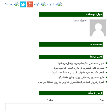
درباره نویسنده
modir3
برچسب ها
اخبار مرتبط
اجرای صحنه‌ای «کیستم من» برگزار می شود
کنسرت علی قمصری در تالار وحدت اجرا می شود
آلبوم «آسیمه سر» با نوازندگی تار و تنبک منتشر شد
علی قمصری یادداشتی برای وطن منتشر کرد
گروه رهروان امید در فرهنگسرای نیاوران به روی صحنه می رود
ارسال دیدگاه
نام
*
ایمیل
*