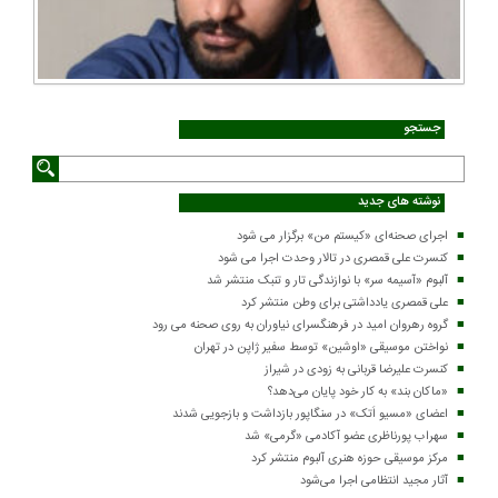
جستجو
نوشته های جدید
اجرای صحنه‌ای «کیستم من» برگزار می شود
کنسرت علی قمصری در تالار وحدت اجرا می شود
آلبوم «آسیمه سر» با نوازندگی تار و تنبک منتشر شد
علی قمصری یادداشتی برای وطن منتشر کرد
گروه رهروان امید در فرهنگسرای نیاوران به روی صحنه می رود
نواختن موسیقی «اوشین» توسط سفیر ژاپن در تهران
کنسرت علیرضا قربانی به زودی در شیراز
«ماکان بند» به کار خود پایان می‌دهد؟
اعضای «مسیو اَتک» در سنگاپور بازداشت و بازجویی شدند
سهراب پورناظری عضو آکادمی «گرمی» شد
مرکز موسیقی حوزه هنری آلبوم منتشر کرد
آثار مجید انتظامی اجرا می‌شود