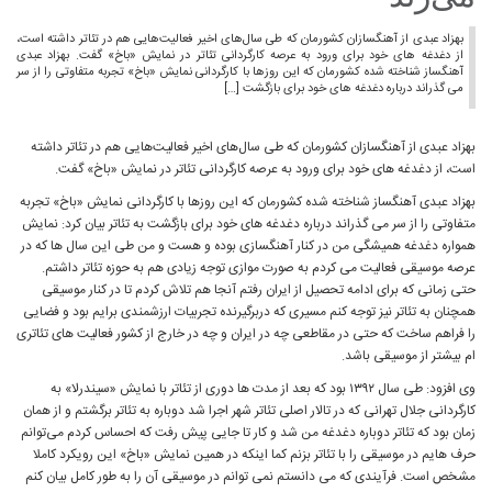
بهزاد عبدی از آهنگسازان کشورمان که طی سال‌های اخیر فعالیت‌هایی هم در تئاتر داشته است،
از دغدغه های خود برای ورود به عرصه کارگردانی تئاتر در نمایش «باخ» گفت. بهزاد عبدی
آهنگساز شناخته شده کشورمان که این روزها با کارگردانی نمایش «باخ» تجربه متفاوتی را از سر
می گذراند درباره دغدغه های خود برای بازگشت […]
بهزاد عبدی از آهنگسازان کشورمان که طی سال‌های اخیر فعالیت‌هایی هم در تئاتر داشته
است، از دغدغه های خود برای ورود به عرصه کارگردانی تئاتر در نمایش «باخ» گفت.
بهزاد عبدی آهنگساز شناخته شده کشورمان که این روزها با کارگردانی نمایش «باخ» تجربه
متفاوتی را از سر می گذراند درباره دغدغه های خود برای بازگشت به تئاتر بیان کرد: نمایش
همواره دغدغه همیشگی من در کنار آهنگسازی بوده و هست و من طی این سال ها که در
عرصه موسیقی فعالیت می کردم به صورت موازی توجه زیادی هم به حوزه تئاتر داشتم.
حتی زمانی که برای ادامه تحصیل از ایران رفتم آنجا هم تلاش کردم تا در کنار موسیقی
همچنان به تئاتر نیز توجه کنم مسیری که دربرگیرنده تجربیات ارزشمندی برایم بود و فضایی
را فراهم ساخت که حتی در مقاطعی چه در ایران و چه در خارج از کشور فعالیت های تئاتری
ام بیشتر از موسیقی باشد.
وی افزود: طی سال ۱۳۹۲ بود که بعد از مدت ها دوری از تئاتر با نمایش «سیندرلا» به
کارگردانی جلال تهرانی که در تالار اصلی تئاتر شهر اجرا شد دوباره به تئاتر برگشتم و از همان
زمان بود که تئاتر دوباره دغدغه من شد و کار تا جایی پیش رفت که احساس کردم می‌توانم
حرف هایم در موسیقی را با تئاتر بزنم کما اینکه در همین نمایش «باخ» این رویکرد کاملا
مشخص است. فرآیندی که می دانستم نمی توانم در موسیقی آن را به طور کامل بیان کنم