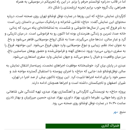
اما در قالب «درام» توانستم حرفم را بزنم. در این راه تجربیاتم در موسیقی به همراه
همراهی یک گروه خوب برایم تجربه ارزشمندی را شکل داد.
کارگردان نمایش «باخ» که این روزها در عمارت نوفل لوشاتو تهران روی صحنه است، درباره
محتوای این نمایش گفت: «باخ» تلاشی شاعرانه و دراماتیک مبتنی بر داستان زنی است
به نام فروغ که پس از سال‌ها خاموشی و شکست، به تماشاخانه‌ای پناه می‌برد که زمانی
خانه‌ صدا، تمرین و زندگی هنرمندان بوده اما اکنون رو به فراموشی است. در میان تاریکی و
گرد و غبارِ سالن، نت‌ها جان می‌گیرند، صدا به شکل ارواح موسیقایی ظاهر می‌شود و باخ
به عنوان نماد نظم، زیبایی و نبوغ موسیقایی وارد جهان فروغ می‌شود. این مواجهه، فروغ را
به سفری درونی می‌برد؛ ورود نت‌های کهنه و فراموش‌شده و حضور یوهان سباستین باخ،
مرز میان واقعیت و خیال را محو می‌کند و جهان نمایش وارد سفری استعاری می‌شود.
عبدی در پایان بیان کرد: خوشبختانه موفقیت اجراهای نخست، زمینه‌ساز انتقال نمایش به
سالن نوفل‌لوشاتو شد؛ جایی که «باخ» با اجرای پیوسته با استقبال گسترده مواجه شد و
مسیر خود را برای ادامه‌ اجراها تثبیت کرد. این پروژه تاکنون بیش از صد اجرا در تهران،
شیراز، اصفهان و تاجیکستان داشته است و اجراها همچنان ادامه دارند.
پروژه «باخ» به نویسندگی، کارگردانی و آهنگسازی بهزاد عبدی، تهیه کنندگی علی شاهانی
و بازی رضا جهانی، علیرضا داوری، بهزاد داوری، بهزاد عبدی، حسین میرزاییان و بهناز نادری
ساعت ۲۰:۳۰ در عمارت نوفل لوشاتو روی صحنه می رود.
منبع:
مهر
اشتراک گذاری