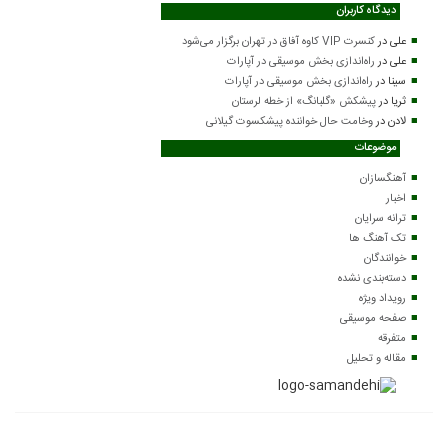
دیدگاه کاربران
علی
در
کنسرت VIP کاوه آفاق در تهران برگزار می‌شود
علی
در
راه‌اندازی بخش موسیقی در آپارات
سینا
در
راه‌اندازی بخش موسیقی در آپارات
ثریا
در
پیشکش «گلبانگ» از خطه لرستان
لادن
در
وخامت حال خواننده پیشکسوت گیلانی
موضوعات
آهنگسازان
اخبار
ترانه سرایان
تک آهنگ ها
خوانندگان
دسته‌بندی نشده
رویداد ویژه
صفحه موسیقی
متفرقه
مقاله و تحلیل