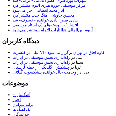
سهراب پورناظری عضو آکادمی «گرمی» شد
مرکز موسیقی حوزه هنری آلبوم منتشر کرد
آثار مجید انتظامی اجرا می‌شود
محسن چاوشی آهنگ جدید منتشر کرد
هادی فیض آبادی خواننده «خسوف» شد
انتشار نُت نوشته‌های یک استاد موسیقی
آلبوم بین‌المللی «یالثارات الامام» منتشر می‌شود
دیدگاه کاربران
کنسرت VIP کاوه آفاق در تهران برگزار می‌شود
علی
در
علی
در
راه‌اندازی بخش موسیقی در آپارات
سینا
در
راه‌اندازی بخش موسیقی در آپارات
ثریا
در
پیشکش «گلبانگ» از خطه لرستان
لادن
در
وخامت حال خواننده پیشکسوت گیلانی
موضوعات
آهنگسازان
اخبار
ترانه سرایان
تک آهنگ ها
خوانندگان