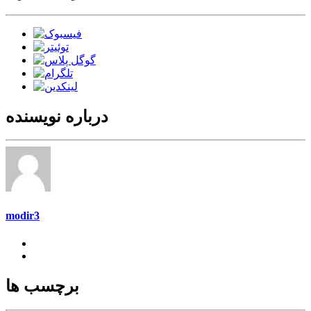
درباره نویسنده
modir3
برچسب ها