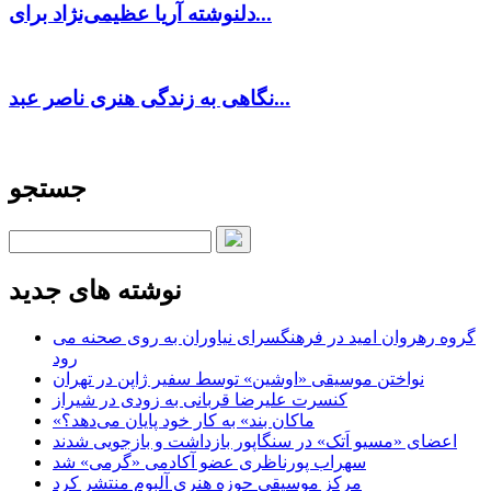
دلنوشته آریا عظیمی‌نژاد برای...
نگاهی به زندگی هنری ناصر عبد...
جستجو
نوشته های جدید
گروه رهروان امید در فرهنگسرای نیاوران به روی صحنه می
رود
نواختن موسیقی «اوشین» توسط سفیر ژاپن در تهران
کنسرت علیرضا قربانی به زودی در شیراز
«ماکان بند» به کار خود پایان می‌دهد؟
اعضای «مسیو اَتک» در سنگاپور بازداشت و بازجویی شدند
سهراب پورناظری عضو آکادمی «گرمی» شد
مرکز موسیقی حوزه هنری آلبوم منتشر کرد