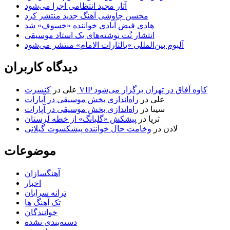
آثار مجید انتظامی اجرا می‌شود
محسن چاوشی آهنگ جدید منتشر کرد
هادی فیض آبادی خواننده «خسوف» شد
انتشار نُت نوشته‌های یک استاد موسیقی
آلبوم بین‌المللی «یالثارات الامام» منتشر می‌شود
دیدگاه کاربران
کنسرت VIP کاوه آفاق در تهران برگزار می‌شود
علی
در
علی
در
راه‌اندازی بخش موسیقی در آپارات
سینا
در
راه‌اندازی بخش موسیقی در آپارات
ثریا
در
پیشکش «گلبانگ» از خطه لرستان
لادن
در
وخامت حال خواننده پیشکسوت گیلانی
موضوعات
آهنگسازان
اخبار
ترانه سرایان
تک آهنگ ها
خوانندگان
دسته‌بندی نشده