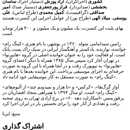
کشوری
(اجراگران)،
آراد پوزش
(دستیار اجرا)،
ساسان
بخششی
(صدابردار)،
فراز پورجعفری
(دستیار صدا)،
امیر
‌صداقتی
(گرافیست)،
کمیل محمدی
(طراح لباس)،
علی
(طراح نور) از عوامل اجرایی این کنسرت هستند.
‌یوسفی
،
میلاد ‌الهی
بهای بلیت این کنسرت، یک میلیون و یک میلیون و ۴۰۰ هزار تومان
است.
رامین سیدامامی متولد ۱۳۶۰ در بوشهر، با نام هنری «کینگ رام»
خواننده، نوازنده، پادکستر و آهنگساز ایرانی در سبک راک پست پانک
است. او فعالیت خود را به عنوان خواننده اصلی در گروه «هایپرنوا»
در تهران آغاز کرد سپس سال ۱۳۸۵ همراه با دیگر اعضای گروه
«هایپرنوا» به نیویورک رفت و در آنجا همراه با این گروه به صورت
حرفه‌ای به اجرای موسیقی پرداخت. این خواننده بعدها با نام هنری
«کینگ رام» به صورت مستقل به کار موسیقایی خود ادامه داد.
«آواز گرگ‌ها»، «کرکس» و «تا هزار و نمیدونم چند» از آلبوم‌های
«کینگ رام» است. او سال ۱۳۹۴ با همراهی سجاد افشاریان در
پرفورمنس «اسکارلت دهه ۶۰» در برج آزادی تهران به روی صحنه
رفت و تعدادی از آثار خود را برای نخستین بار در ایران اجرا کرد.
منبع: ایرنا
اشتراک گذاری