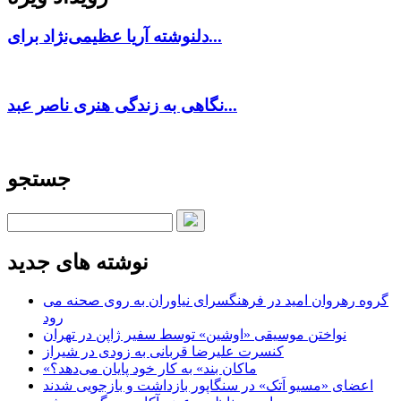
دلنوشته آریا عظیمی‌نژاد برای...
نگاهی به زندگی هنری ناصر عبد...
جستجو
نوشته های جدید
گروه رهروان امید در فرهنگسرای نیاوران به روی صحنه می
رود
نواختن موسیقی «اوشین» توسط سفیر ژاپن در تهران
کنسرت علیرضا قربانی به زودی در شیراز
«ماکان بند» به کار خود پایان می‌دهد؟
اعضای «مسیو اَتک» در سنگاپور بازداشت و بازجویی شدند