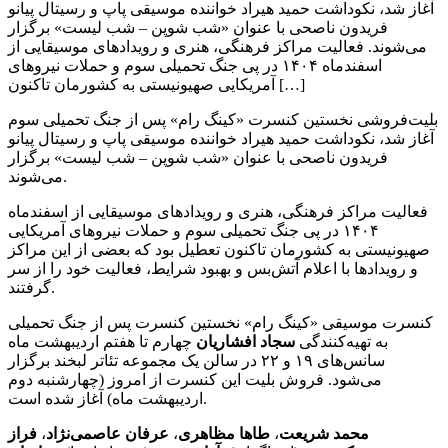
آغاز شد، نکوداشت حمید هیراد خواننده موسیقی پاپ و رسیتال پیانو
فریدون ناصحی با عنوان «شب شوپن – شب لیست» برگزار
می‌شوند. فعالیت مراکز فرهنگی، هنری و رویدادهای موسیقایی از
اسفندماه ۱۴۰۴ در پی جنگ تحمیلی سوم و حملات نیروهای
آمریکایی صهیونیستی به کشورمان تاکنون […]
بلیت‌فروشی نخستین کنسرت «کینگ رام» پس از جنگ تحمیلی سوم
آغاز شد، نکوداشت حمید هیراد خواننده موسیقی پاپ و رسیتال پیانو
فریدون ناصحی با عنوان «شب شوپن – شب لیست» برگزار
می‌شوند.
فعالیت مراکز فرهنگی، هنری و رویدادهای موسیقایی از اسفندماه
۱۴۰۴ در پی جنگ تحمیلی سوم و حملات نیروهای آمریکایی
صهیونیستی به کشورمان تاکنون تعطیل بود که بعضی از این مراکز
و رویدادها با اعلام آتش‌بس و بهبود شرایط، فعالیت خود را از سر
گرفتند.
کنسرت موسیقی «کینگ رام» نخستین کنسرت پس از جنگ تحمیلی
به تهیه‌کنندگی
سجاد ‌افشاریان
چهارم تا هفتم اردیبهشت ماه
سانس‌های ۱۹ و ۲۲ در سالن ‌یک مجموعه ‌تئاتر ‌لبخند برگزار
می‌شود. فروش بلیت این کنسرت از امروز (چهارشنبه دوم
اردیبهشت ماه) آغاز شده است.
محمد شریعت
،
طاها مظاهری
،
عرفان عاصمی‌نژاد
،
فراز