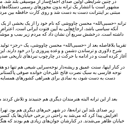
در چنین شرایطی اولین صدای اجماع‌ساز از موسیقی بلند شد. م
مشهور است با انتشار یک ترانه بدون مجوزهای رسمی دستگاه‌های ن
مبتنی بر اینترانت دست به دست شد و روی کارت حافظه بین مرد
ترانه «حسبی‌الله» محسن چاووشی که نام خود را از یک بخشی از یک آی
آنکه سیاسی باشد، ارجاع‌هایی به آیین فتوت ایرانی است. اعتراض 
داشته است. درخشش سریع آن نشان داد که مردم زیر بمب و موشک به ریسم
تقریبا بلافاصله بعد از «حسبی‌الله» محسن چاووشی، یک «رجز» تولید
شرح دلاوری و ترساندن دشمن و وعده پیروزی را در خود دارند. این ی
آغاز کرده است و در ادامه با حرکت در چارچوب نبردهای تاریخی صدر اسل
در کنار اینها، سنت عمیق و ریشه‌دار نوحه‌سرایی شیعی هم تنها دو هفت
نوحه فارسی به سبک نصرت فاتح علی‌خان خوانده صوفی پاکستانی ولی 
دست به دست شود، به نمادی برای همراهی کشورهای همسایه با ن
بعد از این ترانه البته هنرمندان دیگری هم جنبیدند و تلاش کردند
زیر صدای بلند این ترانه‌ها، در شهر خبرهای دیگری هم بود. ت
افزایش پیدا کرد که می‌شد به راحتی در برخی خیابان‌ها یک کنسرت 
خیابان ظاهر می‌شدند. در کنارشان جوان‌های زیادی هم بودند که هنگ‌