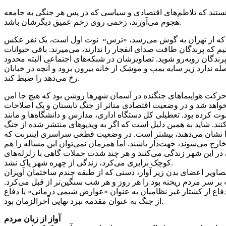
 هستند که تلاطم‌های اقتصادی و سیاسی که در پس هر جنگی به جامعه
هجوم می‌آورند، زخمی روی زخم عمیق دیگرشان باشد.
یی که از تهران به گوش می‌رسد، «ترس» نوت اول است‌، یک نفر عکس
یم که پرندگان طاقت صدای انفجار را ندارند، می‌میرند. باقی حیوانات
 پرندگان روبه‌رو شوید. تصاویرشان در شبکه‌های اجتماعی البته محدود
ندارد زیر سایه بمب و موشک از خانه بیرون برود و آنچه در خیابان
رخ می‌دهد را ضبط کند.
 حرکت هواپیماهای جنگنده در آسمان شهرها روشن بود که هیچ‌ جا امن
واهد شد و در وضعیت اقتصادی متاثر از جنگ تابستان و یک اصلاحات
خلوت کرده بود. تعطیلی کل دستگاه اداری، مدارس و دانشگاه‌ها و مانند
کنند. شاید به همین دلیل است که اگر به ویدیوهای منتشر شده از جنگ
هر را نشان می‌دهند، بیشتر است. در وضعیت قطعی سراسری اینترنت که
خارج می‌شوند، جهت‌دار باشند. اما همزمان نمی‌توان این مساله را هم
مربع وسعت و نزدیک به ده میلیون نفر جمعیت دارد. تقریبا ۱۲ درصد کل جمعیت ایران در این شهر زندگی می‌کنند و هر چند شدت حملات گاهی با زلزله‌های
کوچک برابری می‌کرد، زندگی از چهره شهر پاک نشد.
 تصاویر اعضای بدن زیر آوار، دستی که از طبقه چندم ساختمان آویزان
 سر مردم ریخته بود را هر روز و هر شب سنگین‌تر از قبل می‌کرد.
ع از کشتار غیر نظامیان به عنوان «عوارض شیمی درمانی‌» یا دفاع
از جنگ به عنوان مقدمه نبرد نهایی آخرالزمان بود.
آواز از زبان مردم