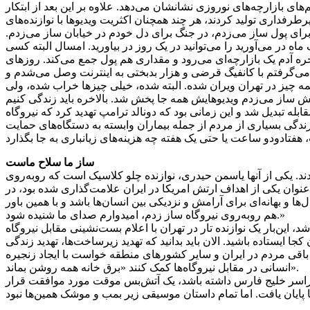
م‌های بازارچه‌های نوروزی نشانشان می‌دهد. علاوه بر این بعد از ابتکار
رطرفداری تولید کردند، هر چند همچنان اکثریت ویدیوها با نوازنده‌های
برای پول ساز می‌زدم، در جنگ برای دل خودم در خیابان ساز می‌زدم.
 در می‌آورید را می‌توانید در یک روز در بیاورید. امسال البته کسی
ه آدم یک بازارچه‌ای می‌رود و مقداری هم پول جمع می‌کند. روزهای
 می‌گرفتم با کانفیگ قرضی و هزار بدبختی به اینترنت وصل می‌شدم و
 ‌چیز در تهران ویران شده. البته شده، خیلی چیزها خراب شده، ولی
 تبدیل شد و این زمانی بود که دونالد ترامپ تهدید کرد که نیروگاه
ندگی بسیاری از مردم از جمله بیماران وابسته به دستگاه‌های حمایت
ساز ما سلاح ماست
دند. یکی از آنها یاسمن حیدری، نوازنده چلو کلاسیک است که روبه‌روی
یروگاهی که به عنوان یکی از اهداف ارتش امریکا در ایران علامت‌گذاری شده بود، در
 و بهانه‌ای برای آرامش و نزدیکی بین انسان‌ها باشد و با همین باور
هم روبه‌روی نیروگاه ساز زدم، امیدوارم صدای ما شنیده شود.»
د، این‌بار یک نوازنده تار در تهران با اعلام بست‌نشینی مقابل نیروگاه
ایستاده باشید. الان باید بدانید که تهدید زیرساخت‌ها، تهدید زندگی
ن و باقی مردم در ایران و سایر کشورهای منطقه خواست با ایجاد زنجیره
انسانی در مقابل نیروگاه‌ها کمک کنند «برق خانه همه روشن بماند».
 سراسر خلیج فارس داشته باشد، یک آتش‌بس موقت مورد موافقت قرار