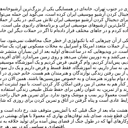
 در جنوب تهران، خانه‌ای در همسایگی یکی از بزرگ‌ترین آرشیوخانه‌
یتال کردن آرشیو موسیقی ایران کرده است، می‌گوید این حمله می‌توان
ی دیجیتال کردن آرشیو موسیقی ایران تلاش می‌کنم. در یکی از حملاتی
کامل‌ترین آرشیوهای موسیقی ایرانی و برنامه‌های رادیوی ملی است، از
کی از آن چیزهایی که با تکنولوژی از خطر جنگ محافظت نمی‌شود، سازه
یکی از حملات متعدد امریکا و اسراییل به محلات مسکونی تهران، یک 
 در ویدیوهایی که در ساعت‌های اولیه بعد از این بمباران منتشر شد
ون می‌کشد و به دوربین نشان می‌دهد و روی زمین می‌اندازد. آقای آف
ز بین رفتن زندگی نوازندگان و هنرمندان هم هست. خانم حیدری در این
 دوام بیاورند هنرمندان و به خصوص موزیسین‌ها باشند. همین الان در س
ر کنار هم به معنی از بین رفتن امکان کار کردن است. با نبود اینترنت
رند و از تمرین، به عنوان راهی برای حفظ شکل طبیعی زندگی استفاده
است معمولا زیر بمب و موشک وجود ندارد. برای تمرین هم خیال راحت
هشت ماه بعد از جنگ قبلی که با آتش‌بس متوقف شد، رخ داده است و پ
 قطع شده، صدای بلند توفان‌های بهاری که معمولا با هوای بهشتی د
کارهای آنها که در طول جنگ از فضای پیش آمده برای تولید خلاقه به نف
اقتصادی و سیاسی که در پس هر جنگی به جامعه هجوم می‌آورند، زخمی روی زخم عمیق دیگرشان باشد.