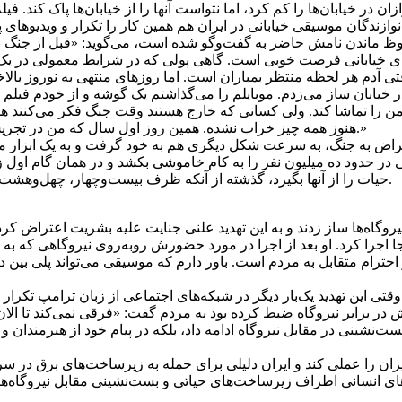
 در خیابان‌ها را کم کرد، اما نتواست آنها را از خیابان‌ها پاک کند. فیل
نوازندگان موسیقی خیابانی در ایران هم همین کار را تکرار و ویدیوهای پ
 محفوظ ماندن نامش حاضر به گفت‌وگو شده است، می‌گوید: «قبل از جنگ 
ای خیابانی فرصت خوبی است. گاهی پولی که در شرایط معمولی در یک ماه
دم هر لحظه منتظر بمباران است. اما روزهای منتهی به نوروز بالاخر
 خیابان ساز می‌زدم. موبایلم را می‌گذاشتم یک گوشه و از خودم فیلم
 را تماشا کند. ولی کسانی که خارج هستند وقت جنگ فکر می‌کنند همه
هنوز همه‌ چیز خراب نشده. همین روز اول سال که من در تجریش ساز می‌زدم ویدیوهایش همه جا پخش شد. بالاخره باید زندگی کنیم.»
اض به جنگ، به سرعت شکل دیگری هم به خود گرفت و به یک ابزار مقابله
 در حدود ده میلیون نفر را به کام خاموشی بکشد و در همان گام اول ز
حیات را از آنها بگیرد، گذشته از آنکه ظرف بیست‌وچهار، چهل‌وهشت، هفتادودو ساعت یا حتی یک هفته چه هزینه‌های زیانباری به جا بگذارد.
یروگاه‌ها ساز زدند و به این تهدید علنی جنایت علیه بشریت اعتراض کر
تهوون که صلح نام دارد را آنجا اجرا کرد. او بعد از اجرا در مورد حضورش روبه‌روی ن
ام متقابل به مردم است. باور دارم که موسیقی می‌تواند پلی بین دل‌ها
وقتی این تهدید یک‌بار دیگر در شبکه‌های اجتماعی از زبان ترامپ تکرار ش
 برابر نیروگاه ضبط کرده بود به مردم گفت: «فرقی نمی‌کند تا الان کجا 
ه بست‌نشینی در مقابل نیروگاه ادامه داد، بلکه در پیام خود از هنرمندا
یران را عملی کند و ایران دلیلی برای حمله به زیرساخت‌های برق در