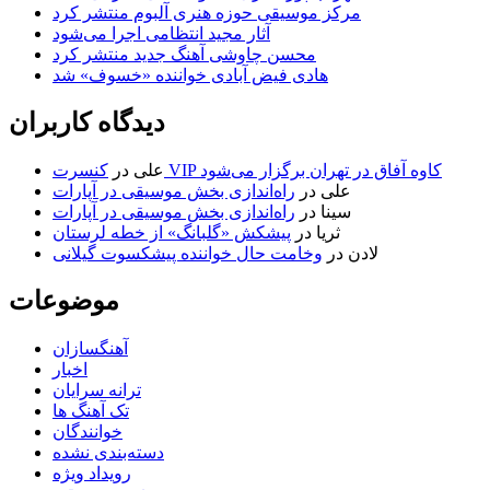
مرکز موسیقی حوزه هنری آلبوم منتشر کرد
آثار مجید انتظامی اجرا می‌شود
محسن چاوشی آهنگ جدید منتشر کرد
هادی فیض آبادی خواننده «خسوف» شد
دیدگاه کاربران
کنسرت VIP کاوه آفاق در تهران برگزار می‌شود
علی
در
علی
در
راه‌اندازی بخش موسیقی در آپارات
سینا
در
راه‌اندازی بخش موسیقی در آپارات
ثریا
در
پیشکش «گلبانگ» از خطه لرستان
لادن
در
وخامت حال خواننده پیشکسوت گیلانی
موضوعات
آهنگسازان
اخبار
ترانه سرایان
تک آهنگ ها
خوانندگان
دسته‌بندی نشده
رویداد ویژه