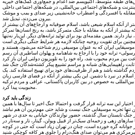
‌های طبقه متوسط، اکتیویسم ضد اعدام و جمع‌آوری کمک‌های خیریه
نترنت و شبکه‌های اجتماعی بین‌المللی، در شبکه‌های اجتماعی داخلی
قابله با افسردگی و اضطراب خانه‌نشینی زیر صدای و بمب و موشک
بیرون می‌زدند، تبدیل شد.
 از آنکه اسلام شیعی باشد، اسلام صوفیانه و ارجاع‌های آن بیشتر از
شتر از آنکه به مقابله با جنگ متمرکز باشد، به رنج انسان‌ها تمرکز
ند. همین مقدمه‌ای بود برای تولید ترانه‌های دیگر. این‌بار نه‌تنها
 موسیقایی ایران که به عنوان موسیقی رزم شناخته می‌شود، هستند و
 رسولی» ترانه خود را با ارجاع به شاهنامه و پهلوان اساطیری آن رسم
عت بین مردم محبوب شد، راه خود را به تلویزیون دولتی ایران باز کرد
مردم گذاشته باشد و هم از ظرفیت‌های خود برای تهییج استفاده کند. یک
اسلام در نبرد با دشمن. این یکی بیشتر از آنکه در فضای فارسی زبان
ین‌المللی به خصوص در بین کاربران پاکستانی، عراقی و مردم ترکیه
محبوبیت پیدا کرد.
زندگی باید کرد
ختیار این سه ترانه قرار گرفت و احتمالا جنگ اخیر تا سال‌ها با همین
از جنگ تابستان سال گذشته، حضور نوازندگان خیابانی به حدی در شهر
سازهای زهی و زخمه‌ای سبک‌تر از قبیل ویولن، گیتار، تار و سه‌تار در
ار جوانانه گره خورده است، چنان در تهران زیاد است که حتی در کوچه