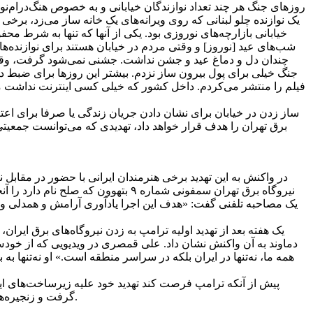
روزهای جنگ هر چند تعداد نوازندگان خیابانی و به خصوص هنگ‌درام‌نوازان
یک نوازنده چلو لبنانی که روی ویرانه‌های یک خانه ساز می‌زد، برخی 
خیابانی بازارچه‌های نوروزی بود. یکی از ‌آنها که تنها به شرط
شب‌های عید [نوروز] و وقتی مردم در خیابان هستند برای نوازنده‌ه
چندان دل و دماغ عید و جشن نداشت. جشنی نمی‌شود گرفت، وقتی آ
جنگ خیلی برای پول بیرون ساز نزدم. بیشتر این روزها برای ضبط در
فیلم را منتشر می‌کردم. داخل کشور که خیلی کسی اینترنت نداشت من
ساز زدن در خیابان برای نشان دادن جریان زندگی یا صرفا برای اعتر
برق تهران را هدف قرار خواهد داد، تهدیدی که می‌توانست جمعیتی
در واکنش به این تهدید برخی هنرمندان ایرانی با حضور در مقابل ن
نیروگاه برق تهران سمفونی شماره ۹ ب
یک مصاحبه تلفنی گفت: «هدف این اجرا یادآوری آرامش و همدلی و احتر
یک هفته بعد از تهدید اولیه ترامپ به زدن نیروگاه‌های برق ایران، 
دماوند به آن واکنش نشان داد. علی قمصری در ویدیویی که از خودش در
همه ما، نه‌تنها در ایران بلکه در سراسر منطقه است.» او نه‌تنها ب
پیش از آنکه ترامپ فرصت کند تهدید خود علیه زیرساخت‌های ا
گرفت و زنجیره‌های انسانی اطراف زیرساخت‌های حیاتی و بست‌نشینی مقابل نیروگاه‌ها پایان یافت. اما تمام داستان موسیقی زیر بمب و موشک همین‌ها نبود.