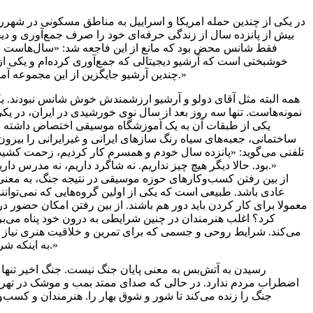
در یکی از چندین حمله امریکا و اسراییل به مناطق مسکونی در شهرری
بیش از پانزده سال از زندگی حرفه‌ای خود را صرف جمع‌آوری و دیج
فقط شانس محض بود که مانع از این فاجعه شد: «سال‌هاست برا
خوشبختی است که آرشیو دیجیتالی که جمع‌آوری کرده‌ام و یکی از 
چندین آرشیو جایگزین از این مجموعه آماده کردم و در جاهای مختلف قرار داده‌ام تا اگر در حملات دیگر این خانه یا آرشیو خانه‌های دیگر آسیب دید، اقلا این تاریخ موسیقی از بین نرود.»
همه البته مثل آقای دولو و آرشیو ارزشمندش خوش ‌شانس نبودند. ی
نمونه‌هاست. تنها سه روز بعد از سال نوی خورشیدی در ایران، در 
یکی از طبقات آن به یک آموزشگاه موسیقی اختصاص داشته است.
ساختمانی، جعبه‌های سیاه رنگ سازهای ایرانی و غیرایرانی را بیر
بود. حالا دیگر هیچ چیز نداریم. نه شاگرد داریم، نه مدرس داریم، نه ساز داریم، نه آموزشگاه. فقط قسط و قرض داریم و یک دل سوخته و پانزده سال زحمتی که به یک چشم به هم زدن باد هوا شده است.»
از بین رفتن کسب‌وکارهای حوزه موسیقی در نتیجه جنگ، به معنی ا
عادی باشد. طبیعی است که یکی از اولین گروه‌هایی که نمی‌توانند
معمولا برای کار کردن باید دور هم باشند.‌ از بین رفتن امکان حضور د
کرد؟ اغلب هنرمندان در چنین شرایطی به درون خود پناه می‌ب
می‌کند. شرایط روحی و جسمی که برای تمرین و خلاقیت هنری نیاز 
به اینکه شرایط عادی است و پناه گرفتن در اتاق و تمرین کردن برای روزی که شاید بتوانید از این تقویت مهارت‌های خود استفاده کنید، کار راحتی نیست.»
رسیدن به آتش‌بس به معنی پایان جنگ نیست. جنگ اخیر تنها 
اضطراب مردم ندارد. در حالی که صدای ممتد بمب و موشک در تهران
جنگ را زنده می‌کند تا شور و شوق بهار را. هنرمندان و کسب‌و