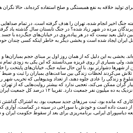
ی تولید خلاقه به نفع همبستگی و صلح استفاده کرده‌اند، حالا نگران
فته جنگ اخیر انجام شده، تهران را هدف گرفته است. در تمام صداها
 پرندگان مرده در شهر زیاد شده؟‌ در جنگ تابستان سال گذشته یاد گرفت
ین دلیل بعید نیست که در هر پیاده‌روی در خیابان‌های جنگ‌زده با جسد
ایران ایجاد شده است و بخشی دیگر به خاطر اینکه کسی چندان حوصله 
. بخشی به این دلیل که از همان روز اول بر مبنای حجم بمباران‌ها و
 ولی بسیاری از روی غریزه می‌دانستند که این یکی به زودی تمام نخ
ن از شهرها دشوارتر بود. با این حال سایه جنگ، خیابان‌های پایتخت را 
ی‌ها تلاش می‌کردند لحظات زندگی بین ساعت‌های بمباران را ثبت و ضبط 
را شلوغ و زندگی را عادی جلوه دهند، از تعداد ویدیوهایی که تخریب ش
ار گران ممکن می‌کند، تعجبی ندارد که بیشتر روایت‌هایی که از تهران 
نادیده گرفت که تهران به تنهایی حدود ۷۰۰ کیلومتر 
 کاری که مانده بود، ثبت مرزهای جدید سبعیت بود.‌ به اشتراک گذاشتن
ز دست داده است و خودش با سوراخی در سینه در کماست، آواری که بر
سپورای ایرانی، برنامه‌ریزی برای بعد از سقوط حکومت ایران و دفا