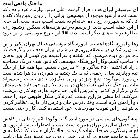
اما جنگ واقعی است
های موسیقی ایران هدف قرار گرفت. علی دولو، نوازنده عود و دف که
ست تمام آرشیو موجود از موسیقی ایرانی را از روی زمین پاک کند و
 که به شهرری رخ داده، خانه‌ام به‌ شدت آسیب دیده است، اما جای
 این حمله آسیب ندید. از ترسم به‌رغم هزینه‌های سنگین آرشیوداری،
ا و آموزشگاه‌ها هستند. آموزشگاه موسیقی هنیاک تهران یکی از این
ساختمان پزشکان در منطقه پیروزی در شرق تهران هدف قرار گرفت که
ه، مردی دیده می‌شود که آشفته و سراسیمه بین کوهی از ویرانه‌های
ریده، صاحب کسب‌وکار آموزشگاه موسیقی که نابود شده در یک مصاحبه
تلفنی می‌گوید: «پانزده سال خودم و همسرم کار کردیم، زحمت کشیدیم، پس‌انداز کردیم، وام گرفتیم، قرض کردیم و یک آموزشگاه موسیقی راه انداختیم. ۲۵۰ شاگرد و ۲۰ مدرس داشتیم. اینها همه قبل از جنگ
 مورد می‌گوید: «هیچ چیز در تهران جنگ‌زده عادی نیست و نمی‌تواند
ایه این جنگ نگرانی گسترده‌ای در مورد بیکاری وجود دارد. هنرمندان
 امکان برگزاری کلاس و تدریس آنلاین هم وجود ندارد. چه کاری می‌شود
 می‌کنند، اما معنی‌اش این نیست که زندگی شکل طبیعی خود را حفظ
 و آرامش لازم است. وقتی ترس جان و ترس نان دارید، تظاهر کردن
یشگویی‌های سیاسی در مورد آینده گفت‌وگوها تاثیر چندانی بر کاهش
ر این فصل سال در تهران همراه است، بیشتر اضطراب پس از ترومای
ع همبستگی و صلح استفاده کرده‌اند، حالا نگران هستند که تلاطم‌های