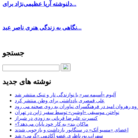
دلنوشته آریا عظیمی‌نژاد برای...
نگاهی به زندگی هنری ناصر عبد...
جستجو
نوشته های جدید
آلبوم «آسیمه سر» با نوازندگی تار و تنبک منتشر شد
علی قمصری یادداشتی برای وطن منتشر کرد
وه رهروان امید در فرهنگسرای نیاوران به روی صحنه می رود
نواختن موسیقی «اوشین» توسط سفیر ژاپن در تهران
کنسرت علیرضا قربانی به زودی در شیراز
«ماکان بند» به کار خود پایان می‌دهد؟
اعضای «مسیو اَتک» در سنگاپور بازداشت و بازجویی شدند
سهراب پورناظری عضو آکادمی «گرمی» شد