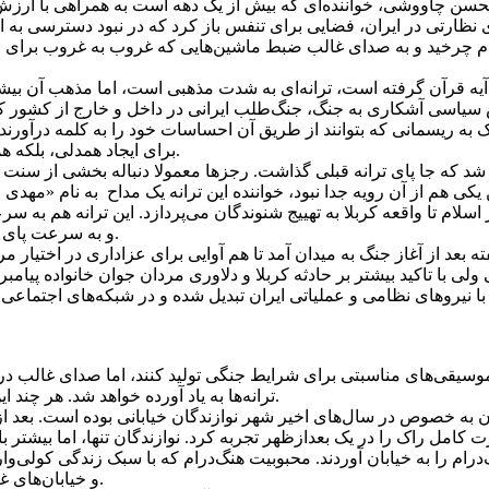
حسن چاووشی، خواننده‌ای که بیش از یک دهه است به همراهی با ارزش
ظارتی در ایران، فضایی برای تنفس باز کرد که در نبود دسترسی به ای
م چرخید و به صدای غالب ضبط ماشین‌هایی که غروب به غروب برای م
ه قرآن گرفته است،‌ ترانه‌ای به ‌شدت مذهبی است، اما مذهب آن بیشتر
سیاسی آشکاری به جنگ، جنگ‌طلب ایرانی در داخل و خارج از کشور که بی
انی که بتوانند از طریق آن احساسات خود را به کلمه درآورند، نیاز دار
برای ایجاد همدلی، بلکه همچنین برای تقویت روحیه چنانکه لازمه هر شرایط جنگی دیگری است.
 شد که جا پای ترانه قبلی گذاشت. رجزها معمولا دنباله بخشی از سنت
کی هم از آن رویه جدا نبود، خواننده این ترانه یک مداح به نام «مهدی
ام تا واقعه کربلا به تهییج شنوندگان می‌پردازد. این ترانه هم به سر
و به سرعت پای ثابت راهپیمایی‌های شبانه و مراسم تشییع پیکر کشته‌شدگان جنگ شد.
ه بعد از آغاز جنگ به میدان آمد تا هم‌ آوایی برای عزاداری در اختیار 
با تاکید بیشتر بر حادثه کربلا و دلاوری مردان جوان خانواده پیامبر 
یروهای نظامی و عملیاتی ایران تبدیل شده و در شبکه‌های اجتماعی ب
 موسیقی‌های مناسبتی برای شرایط جنگی تولید کنند، اما صدای غالب در ا
ترانه‌ها به یاد آورده خواهد شد. هر چند این تنها تجربه موسیقایی جنگ نیست و شاید حتی مهم‌ترین آن هم نباشد.
هران به خصوص در سال‌های اخیر شهر نوازندگان خیابانی بوده است. بعد 
کامل راک را در یک بعدازظهر تجربه کرد. نوازندگان تنها، اما بیشتر با 
درام را به خیابان آوردند. محبوبیت هنگ‌درام که با سبک زندگی کولی‌و
و خیابان‌های غیرمرکزی هم می‌توان صدای هنگ‌درام را جلوی هر کافه کوچکی شنید.