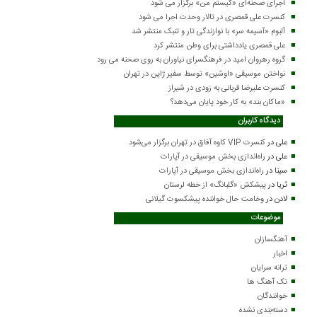
اجرای صحنه‌ای «کیستم من» برگزار می شود
کنسرت علی قمصری در تالار وحدت اجرا می شود
آلبوم «آسیمه سر» با نوازندگی تار و تنبک منتشر شد
علی قمصری یادداشتی برای وطن منتشر کرد
گروه رهروان امید در فرهنگسرای نیاوران به روی صحنه می رود
نواختن موسیقی «اوشین» توسط سفیر ژاپن در تهران
کنسرت علیرضا قربانی به زودی در شیراز
«ماکان بند» به کار خود پایان می‌دهد؟
دیدگاه کاربران
علی
در
کنسرت VIP کاوه آفاق در تهران برگزار می‌شود
علی
در
راه‌اندازی بخش موسیقی در آپارات
سینا
در
راه‌اندازی بخش موسیقی در آپارات
ثریا
در
پیشکش «گلبانگ» از خطه لرستان
لادن
در
وخامت حال خواننده پیشکسوت گیلانی
موضوعات
آهنگسازان
اخبار
ترانه سرایان
تک آهنگ ها
خوانندگان
دسته‌بندی نشده