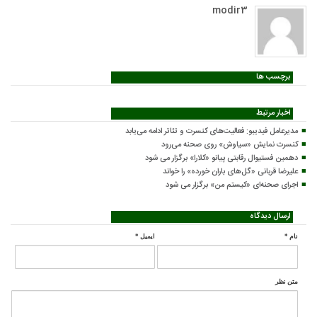
modir3
برچسب ها
اخبار مرتبط
مدیرعامل فیدیبو: فعالیت‌های کنسرت و تئاتر ادامه می‌یابد
کنسرت‌ نمایش «سیاوش» روی صحنه می‌رود
دهمین فستیوال رقابتی پیانو «کلارا» برگزار می شود
علیرضا قربانی «گل‌های باران خورده» را خواند
اجرای صحنه‌ای «کیستم من» برگزار می شود
ارسال دیدگاه
نام
*
ایمیل
*
متن نظر