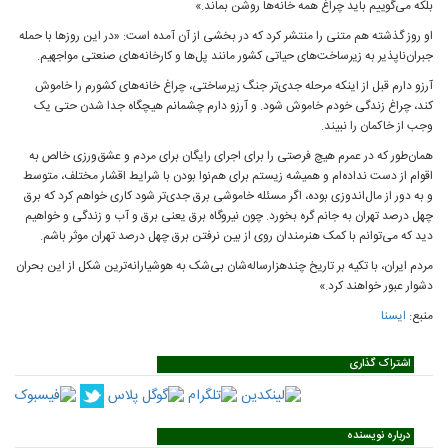
بلکه می‌گوییم باید چراغ همه خانه‌ها روشن بماند.»
او روز گذشته هم متنی را منتشر کرد که در بخشی از آن آمده است: «در این روزها با حمله‌
جبران‌ناپذیر به زیرساخت‌های حیاتی کشور مانند پل‌ها و کارخانه‌های صنعتی مواجهیم.
آرزو دارم قبل از اینکه مرحله جدی‌تر جنگ زیرساختی، چراغ خانه‌های کشورم را خاموش
کند، چراغ زندگی خودم خاموش شود. و آرزو دارم چشمانم هیچگاه جدا شدن حتی یک
وجب از خاکمان را نبیند.
همان‌طور که در عمرم هیچ فرصتی را برای اجرای رایگان برای مردم و عشق‌ورزی خالص به
اقوام از دست نداده‌ام و همیشه زیستم برای هم‌نوا بودن با شرایط اقشار مختلف، متوسط
و به دور از مال‌اندوزی بوده، اگر مسئله‌ خاموشی برق جدی‌تر شود کاری خواهم کرد که برق
چهل درصد تهران به جانم گره بخورد. چون نیروگاه برق یعنی برق و آب و زندگی و خواهیم
دید که می‌توانم با کمک هنرمندان روی از بین نرفتن برق چهل درصد تهران موثر باشم.
مردم ایران، با تکیه بر تاریخ چندهزارساله‌شان بی‌شک به هوشیارانه‌ترین شکل از این بحران
دشوار عبور خواهند کرد.»
منبع:
ایسنا
اشتراک گذاری
درباره نویسنده