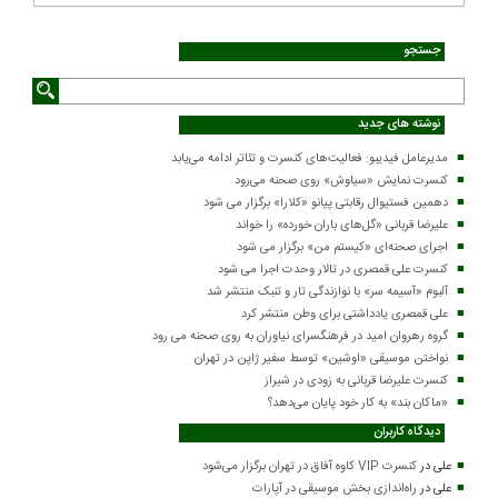
جستجو
نوشته های جدید
مدیرعامل فیدیبو: فعالیت‌های کنسرت و تئاتر ادامه می‌یابد
کنسرت‌ نمایش «سیاوش» روی صحنه می‌رود
دهمین فستیوال رقابتی پیانو «کلارا» برگزار می شود
علیرضا قربانی «گل‌های باران خورده» را خواند
اجرای صحنه‌ای «کیستم من» برگزار می شود
کنسرت علی قمصری در تالار وحدت اجرا می شود
آلبوم «آسیمه سر» با نوازندگی تار و تنبک منتشر شد
علی قمصری یادداشتی برای وطن منتشر کرد
گروه رهروان امید در فرهنگسرای نیاوران به روی صحنه می رود
نواختن موسیقی «اوشین» توسط سفیر ژاپن در تهران
کنسرت علیرضا قربانی به زودی در شیراز
«ماکان بند» به کار خود پایان می‌دهد؟
دیدگاه کاربران
علی
در
کنسرت VIP کاوه آفاق در تهران برگزار می‌شود
علی
در
راه‌اندازی بخش موسیقی در آپارات