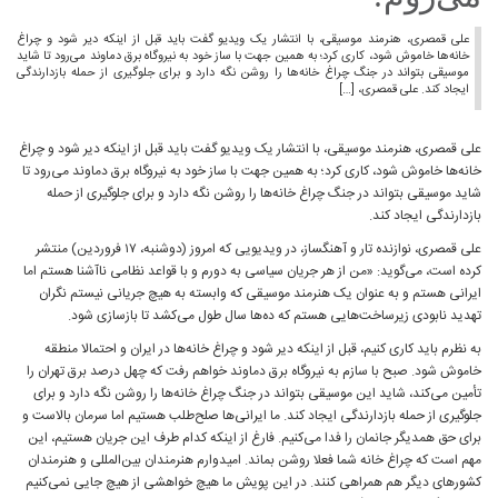
علی قمصری، هنرمند موسیقی، با انتشار یک ویدیو گفت باید قبل از اینکه دیر شود و چراغ
خانه‌ها خاموش شود، کاری کرد؛ به همین جهت با ساز خود به نیروگاه برق دماوند می‌رود تا شاید
موسیقی بتواند در جنگ چراغ خانه‌ها را روشن نگه دارد و برای جلوگیری از حمله بازدارندگی
ایجاد کند. علی قمصری، […]
علی قمصری، هنرمند موسیقی، با انتشار یک ویدیو گفت باید قبل از اینکه دیر شود و چراغ
خانه‌ها خاموش شود، کاری کرد؛ به همین جهت با ساز خود به نیروگاه برق دماوند می‌رود تا
شاید موسیقی بتواند در جنگ چراغ خانه‌ها را روشن نگه دارد و برای جلوگیری از حمله
بازدارندگی ایجاد کند.
علی قمصری، نوازنده تار و آهنگساز، در ویدیویی که امروز (دوشنبه، ۱۷ فروردین) منتشر
کرده است، می‌گوید: «من از هر جریان سیاسی به دورم و با قواعد نظامی ناآشنا هستم اما
ایرانی هستم و به عنوان یک هنرمند موسیقی که وابسته به هیچ جریانی نیستم نگران
تهدید نابودی زیرساخت‌هایی هستم که ده‌ها سال طول می‌کشد تا بازسازی شود.
به نظرم باید کاری کنیم، قبل از اینکه دیر شود و چراغ خانه‌ها در ایران و احتمالا منطقه
خاموش شود. صبح با سازم به نیروگاه برق دماوند خواهم رفت که چهل درصد برق تهران را
تأمین می‌کند، شاید این موسیقی بتواند در جنگ چراغ خانه‌ها را روشن نگه دارد و برای
جلوگیری از حمله بازدارندگی ایجاد کند. ما ایرانی‌ها صلح‌طلب هستیم اما سرمان بالاست و
برای حق همدیگر جانمان را فدا می‌کنیم. فارغ از اینکه کدام طرف این جریان هستیم، این
مهم است که چراغ خانه شما فعلا روشن بماند. امیدوارم هنرمندان بین‌المللی و هنرمندان
کشورهای دیگر هم همراهی کنند. در این پویش ما هیچ خواهشی از هیچ جایی نمی‌کنیم