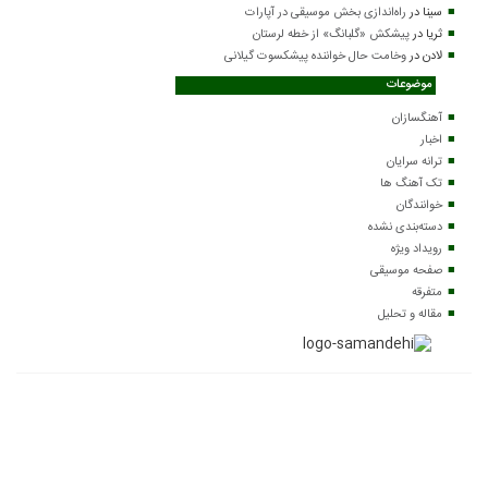
سینا
در
راه‌اندازی بخش موسیقی در آپارات
ثریا
در
پیشکش «گلبانگ» از خطه لرستان
لادن
در
وخامت حال خواننده پیشکسوت گیلانی
موضوعات
آهنگسازان
اخبار
ترانه سرایان
تک آهنگ ها
خوانندگان
دسته‌بندی نشده
رویداد ویژه
صفحه موسیقی
متفرقه
مقاله و تحلیل