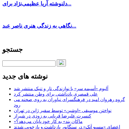
دلنوشته آریا عظیمی‌نژاد برای...
نگاهی به زندگی هنری ناصر عبد...
جستجو
نوشته های جدید
آلبوم «آسیمه سر» با نوازندگی تار و تنبک منتشر شد
علی قمصری یادداشتی برای وطن منتشر کرد
گروه رهروان امید در فرهنگسرای نیاوران به روی صحنه می
رود
نواختن موسیقی «اوشین» توسط سفیر ژاپن در تهران
کنسرت علیرضا قربانی به زودی در شیراز
«ماکان بند» به کار خود پایان می‌دهد؟
اعضای «مسیو اَتک» در سنگاپور بازداشت و بازجویی شدند