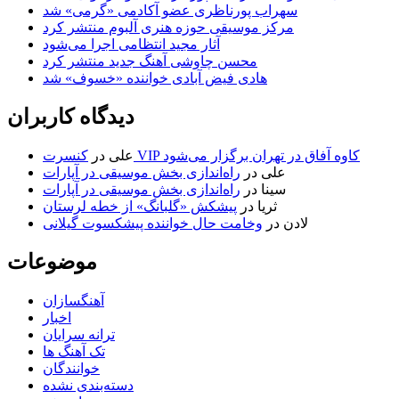
سهراب پورناظری عضو آکادمی «گرمی» شد
مرکز موسیقی حوزه هنری آلبوم منتشر کرد
آثار مجید انتظامی اجرا می‌شود
محسن چاوشی آهنگ جدید منتشر کرد
هادی فیض آبادی خواننده «خسوف» شد
دیدگاه کاربران
کنسرت VIP کاوه آفاق در تهران برگزار می‌شود
علی
در
علی
در
راه‌اندازی بخش موسیقی در آپارات
سینا
در
راه‌اندازی بخش موسیقی در آپارات
ثریا
در
پیشکش «گلبانگ» از خطه لرستان
لادن
در
وخامت حال خواننده پیشکسوت گیلانی
موضوعات
آهنگسازان
اخبار
ترانه سرایان
تک آهنگ ها
خوانندگان
دسته‌بندی نشده