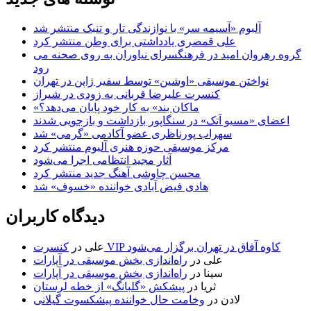
آلبوم «آسیمه سر» با نوازندگی تار و تنبک منتشر شد
علی قمصری یادداشتی برای وطن منتشر کرد
گروه رهروان امید در فرهنگسرای نیاوران به روی صحنه می
رود
نواختن موسیقی «اوشین» توسط سفیر ژاپن در تهران
کنسرت علیرضا قربانی به زودی در شیراز
«ماکان بند» به کار خود پایان می‌دهد؟
اعضای «مسیو اَتک» در سنگاپور بازداشت و بازجویی شدند
سهراب پورناظری عضو آکادمی «گرمی» شد
مرکز موسیقی حوزه هنری آلبوم منتشر کرد
آثار مجید انتظامی اجرا می‌شود
محسن چاوشی آهنگ جدید منتشر کرد
هادی فیض آبادی خواننده «خسوف» شد
دیدگاه کاربران
کنسرت VIP کاوه آفاق در تهران برگزار می‌شود
علی
در
علی
در
راه‌اندازی بخش موسیقی در آپارات
سینا
در
راه‌اندازی بخش موسیقی در آپارات
ثریا
در
پیشکش «گلبانگ» از خطه لرستان
لادن
در
وخامت حال خواننده پیشکسوت گیلانی