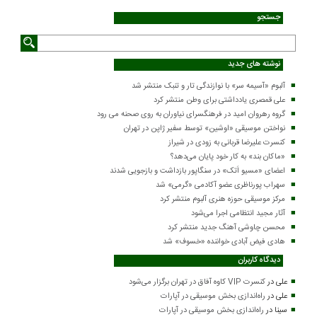
جستجو
نوشته های جدید
آلبوم «آسیمه سر» با نوازندگی تار و تنبک منتشر شد
علی قمصری یادداشتی برای وطن منتشر کرد
گروه رهروان امید در فرهنگسرای نیاوران به روی صحنه می رود
نواختن موسیقی «اوشین» توسط سفیر ژاپن در تهران
کنسرت علیرضا قربانی به زودی در شیراز
«ماکان بند» به کار خود پایان می‌دهد؟
اعضای «مسیو اَتک» در سنگاپور بازداشت و بازجویی شدند
سهراب پورناظری عضو آکادمی «گرمی» شد
مرکز موسیقی حوزه هنری آلبوم منتشر کرد
آثار مجید انتظامی اجرا می‌شود
محسن چاوشی آهنگ جدید منتشر کرد
هادی فیض آبادی خواننده «خسوف» شد
دیدگاه کاربران
علی
در
کنسرت VIP کاوه آفاق در تهران برگزار می‌شود
علی
در
راه‌اندازی بخش موسیقی در آپارات
سینا
در
راه‌اندازی بخش موسیقی در آپارات