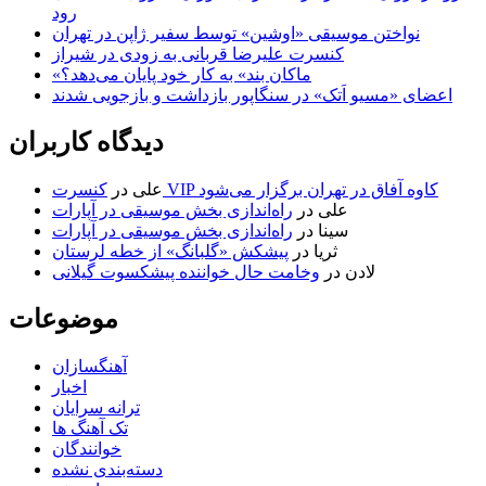
رود
نواختن موسیقی «اوشین» توسط سفیر ژاپن در تهران
کنسرت علیرضا قربانی به زودی در شیراز
«ماکان بند» به کار خود پایان می‌دهد؟
اعضای «مسیو اَتک» در سنگاپور بازداشت و بازجویی شدند
دیدگاه کاربران
کنسرت VIP کاوه آفاق در تهران برگزار می‌شود
علی
در
علی
در
راه‌اندازی بخش موسیقی در آپارات
سینا
در
راه‌اندازی بخش موسیقی در آپارات
ثریا
در
پیشکش «گلبانگ» از خطه لرستان
لادن
در
وخامت حال خواننده پیشکسوت گیلانی
موضوعات
آهنگسازان
اخبار
ترانه سرایان
تک آهنگ ها
خوانندگان
دسته‌بندی نشده