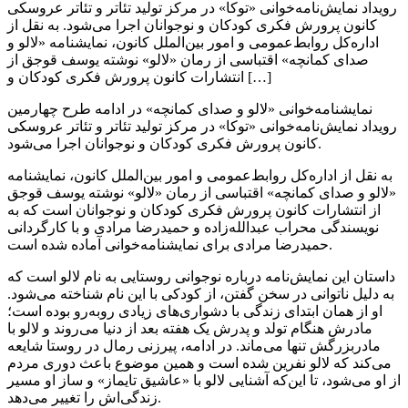
رویداد نمایش‌نامه‌خوانی «توکا» در مرکز تولید تئاتر و تئاتر عروسکی
کانون پرورش فکری کودکان و نوجوانان اجرا می‌شود. به نقل از
اداره‌کل روابط‌عمومی و امور بین‌الملل کانون، نمایشنامه «لالو و
صدای کمانچه» اقتباسی از رمان «لالو» نوشته یوسف قوجق از
انتشارات کانون پرورش فکری کودکان و […]
نمایشنامه‌خوانی «لالو و صدای کمانچه» در ادامه طرح چهارمین
رویداد نمایش‌نامه‌خوانی «توکا» در مرکز تولید تئاتر و تئاتر عروسکی
کانون پرورش فکری کودکان و نوجوانان اجرا می‌شود.
به نقل از اداره‌کل روابط‌عمومی و امور بین‌الملل کانون، نمایشنامه
«لالو و صدای کمانچه» اقتباسی از رمان «لالو» نوشته یوسف قوجق
از انتشارات کانون پرورش فکری کودکان و نوجوانان است که به
نویسندگی محراب عبدالله‌زاده و حمیدرضا مرادی و با کارگردانی
حمیدرضا مرادی برای نمایشنامه‌خوانی آماده شده است.
داستان این نمایش‌نامه درباره نوجوانی روستایی به نام لالو است که
به دلیل ناتوانی در سخن گفتن، از کودکی با این نام شناخته می‌شود.
او از همان ابتدای زندگی با دشواری‌های زیادی روبه‌رو بوده است؛
مادرش هنگام تولد و پدرش یک هفته بعد از دنیا می‌روند و لالو با
مادربزرگش تنها می‌ماند. در ادامه، پیرزنی رمال در روستا شایعه
می‌کند که لالو نفرین شده است و همین موضوع باعث دوری مردم
از او می‌شود، تا این‌که آشنایی لالو با «عاشیق تایماز» و ساز او مسیر
زندگی‌اش را تغییر می‌دهد.