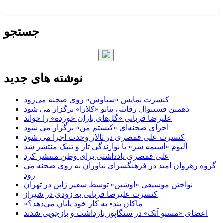
جستجو
نوشته های جدید
کنسرت‌ نمایش «سیاوش» روی صحنه می‌رود
دهمین فستیوال رقابتی پیانو «کلارا» برگزار می شود
علیرضا قربانی «گل‌های باران خورده» را خواند
اجرای صحنه‌ای «کیستم من» برگزار می شود
کنسرت علی قمصری در تالار وحدت اجرا می شود
آلبوم «آسیمه سر» با نوازندگی تار و تنبک منتشر شد
علی قمصری یادداشتی برای وطن منتشر کرد
گروه رهروان امید در فرهنگسرای نیاوران به روی صحنه می
رود
نواختن موسیقی «اوشین» توسط سفیر ژاپن در تهران
کنسرت علیرضا قربانی به زودی در شیراز
«ماکان بند» به کار خود پایان می‌دهد؟
اعضای «مسیو اَتک» در سنگاپور بازداشت و بازجویی شدند