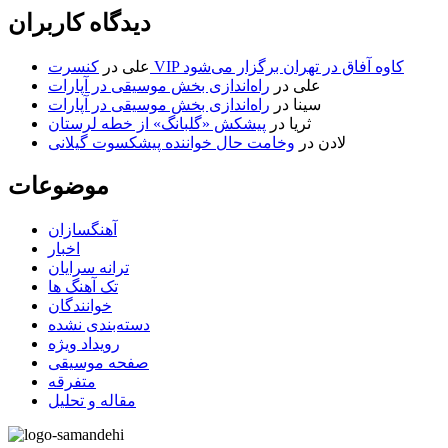
دیدگاه کاربران
کنسرت VIP کاوه آفاق در تهران برگزار می‌شود
علی
در
علی
در
راه‌اندازی بخش موسیقی در آپارات
سینا
در
راه‌اندازی بخش موسیقی در آپارات
ثریا
در
پیشکش «گلبانگ» از خطه لرستان
لادن
در
وخامت حال خواننده پیشکسوت گیلانی
موضوعات
آهنگسازان
اخبار
ترانه سرایان
تک آهنگ ها
خوانندگان
دسته‌بندی نشده
رویداد ویژه
صفحه موسیقی
متفرقه
مقاله و تحلیل