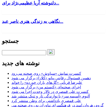
دلنوشته آریا عظیمی‌نژاد برای...
نگاهی به زندگی هنری ناصر عبد...
جستجو
نوشته های جدید
کنسرت‌ نمایش «سیاوش» روی صحنه می‌رود
دهمین فستیوال رقابتی پیانو «کلارا» برگزار می شود
علیرضا قربانی «گل‌های باران خورده» را خواند
اجرای صحنه‌ای «کیستم من» برگزار می شود
کنسرت علی قمصری در تالار وحدت اجرا می شود
آلبوم «آسیمه سر» با نوازندگی تار و تنبک منتشر شد
علی قمصری یادداشتی برای وطن منتشر کرد
گروه رهروان امید در فرهنگسرای نیاوران به روی صحنه می