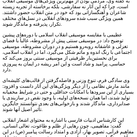
به گفته وی، مردمی‌ بودن از مهم‌ترین ویژگی‌های موسیقی انقلاب
است، چرا که این آثار نه سفارشی، بلکه برخاسته از تجربه زیسته
شاعران و آهنگسازانی بود که خود در متن انقلاب حضور داشتند.
همین ویژگی سبب شده سرود‌های انقلابی در نسل‌های مختلف
تکرار، پذیرفته و ماندگار شوند.
عظیمی با مقایسه موسیقی انقلاب اسلامی با دوره‌های پیشین
توضیح داد: در موسیقی سنتی پیش از مشروطه، غالباً با فضای
تغزلی و عاشقانه روبه‌رو هستیم و در دوران مشروطه، موسیقی
اجتماعی با رنگ اندوه و ماتم شکل می‌گیرد، اما در انقلاب اسلامی،
برای نخستین‌بار ظرفیتی از موسیقی سنتی بروز می‌کند که
حماسی، پرامید و شاد است و این امر ریشه در ایمان به پیروزی
دارد.
وی سادگی فرم، تنوع وزنی و فاصله‌گرفتن از قالب‌های کلیشه‌ای
مانند مارش نظامی را از دیگر ویژگی‌های این آثار دانست و افزود:
بسیاری از این سرود‌ها با امکانات حداقلی و حتی در شرایط مخفیانه
تولید شدند، اما همان نسخه‌های اولیه، با وجود نقص در سازبندی یا
صدابرداری، ماندگار شدند و بازخوانی‌های بعدی نتوانستند جایگزین
تأثیر اصیل آنها شوند.
این کارشناس ادبیات فارسی با اشاره به محتوای اشعار انقلابی
گفت: مفاهیمی، چون رهایی از ظلم و طاغوت، تعالی انسانی،
مفاهیم قرآنی، تصویر بهار، آزادی و امتداد رسالت پیامبر (ص) در این