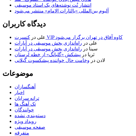
انتشار نُت نوشته‌های یک استاد موسیقی
آلبوم بین‌المللی «یالثارات الامام» منتشر می‌شود
دیدگاه کاربران
کنسرت VIP کاوه آفاق در تهران برگزار می‌شود
علی
در
علی
در
راه‌اندازی بخش موسیقی در آپارات
سینا
در
راه‌اندازی بخش موسیقی در آپارات
ثریا
در
پیشکش «گلبانگ» از خطه لرستان
لادن
در
وخامت حال خواننده پیشکسوت گیلانی
موضوعات
آهنگسازان
اخبار
ترانه سرایان
تک آهنگ ها
خوانندگان
دسته‌بندی نشده
رویداد ویژه
صفحه موسیقی
متفرقه