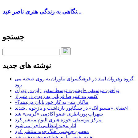
نگاهی به زندگی هنری ناصر عبد...
جستجو
نوشته های جدید
گروه رهروان امید در فرهنگسرای نیاوران به روی صحنه می
رود
نواختن موسیقی «اوشین» توسط سفیر ژاپن در تهران
کنسرت علیرضا قربانی به زودی در شیراز
«ماکان بند» به کار خود پایان می‌دهد؟
اعضای «مسیو اَتک» در سنگاپور بازداشت و بازجویی شدند
سهراب پورناظری عضو آکادمی «گرمی» شد
مرکز موسیقی حوزه هنری آلبوم منتشر کرد
آثار مجید انتظامی اجرا می‌شود
محسن چاوشی آهنگ جدید منتشر کرد
هادی فیض آبادی خواننده «خسوف» شد