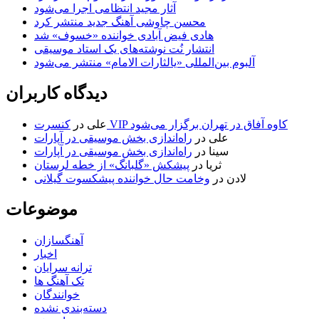
آثار مجید انتظامی اجرا می‌شود
محسن چاوشی آهنگ جدید منتشر کرد
هادی فیض آبادی خواننده «خسوف» شد
انتشار نُت نوشته‌های یک استاد موسیقی
آلبوم بین‌المللی «یالثارات الامام» منتشر می‌شود
دیدگاه کاربران
کنسرت VIP کاوه آفاق در تهران برگزار می‌شود
علی
در
علی
در
راه‌اندازی بخش موسیقی در آپارات
سینا
در
راه‌اندازی بخش موسیقی در آپارات
ثریا
در
پیشکش «گلبانگ» از خطه لرستان
لادن
در
وخامت حال خواننده پیشکسوت گیلانی
موضوعات
آهنگسازان
اخبار
ترانه سرایان
تک آهنگ ها
خوانندگان
دسته‌بندی نشده