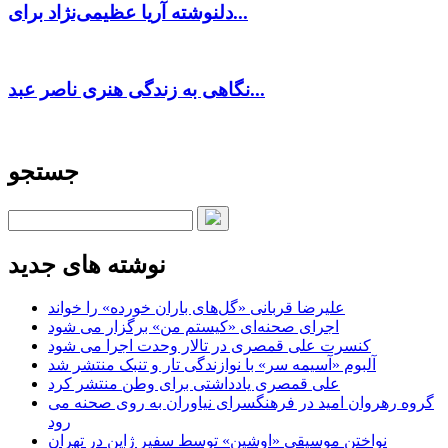
دلنوشته آریا عظیمی‌نژاد برای...
نگاهی به زندگی هنری ناصر عبد...
جستجو
نوشته های جدید
علیرضا قربانی «گل‌های باران خورده» را خواند
اجرای صحنه‌ای «کیستم من» برگزار می شود
کنسرت علی قمصری در تالار وحدت اجرا می شود
آلبوم «آسیمه سر» با نوازندگی تار و تنبک منتشر شد
علی قمصری یادداشتی برای وطن منتشر کرد
گروه رهروان امید در فرهنگسرای نیاوران به روی صحنه می
رود
نواختن موسیقی «اوشین» توسط سفیر ژاپن در تهران