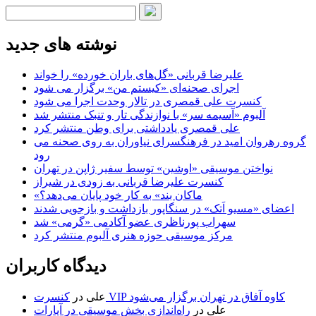
نوشته های جدید
علیرضا قربانی «گل‌های باران خورده» را خواند
اجرای صحنه‌ای «کیستم من» برگزار می شود
کنسرت علی قمصری در تالار وحدت اجرا می شود
آلبوم «آسیمه سر» با نوازندگی تار و تنبک منتشر شد
علی قمصری یادداشتی برای وطن منتشر کرد
گروه رهروان امید در فرهنگسرای نیاوران به روی صحنه می
رود
نواختن موسیقی «اوشین» توسط سفیر ژاپن در تهران
کنسرت علیرضا قربانی به زودی در شیراز
«ماکان بند» به کار خود پایان می‌دهد؟
اعضای «مسیو اَتک» در سنگاپور بازداشت و بازجویی شدند
سهراب پورناظری عضو آکادمی «گرمی» شد
مرکز موسیقی حوزه هنری آلبوم منتشر کرد
دیدگاه کاربران
کنسرت VIP کاوه آفاق در تهران برگزار می‌شود
علی
در
علی
در
راه‌اندازی بخش موسیقی در آپارات