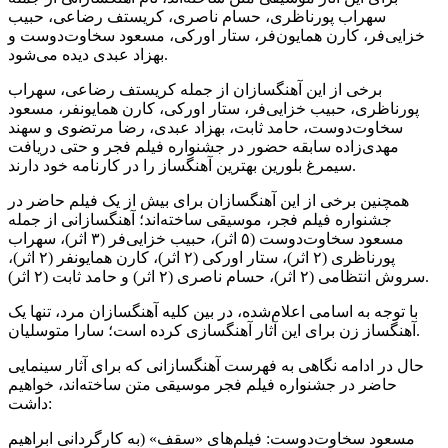
سهراب پورناظری، حسام ناصری، کریستف رضاعی، حبیب
خزایی‌فر، کارن همایون‌فر، ستار اورکی، مسعود سخاوت‌دوست و
بهزاد عبدی دیده می‌شود.
برخی از این آهنگسازان از جمله کریستف رضاعی، سهراب
پورناظری، حبیب خزایی‌فر، ستار اورکی، کارن همایونفر، مسعود
سخاوت‌دوست، حامد ثابت، بهزاد عبدی، رضا مرتضوی و سهند
مهدی‌زاده سابقه حضور در جشنواره فیلم فجر و حتی دریافت
سیمرغ بلورین بهترین آهنگساز را در کارنامه خود دارند.
همچنین برخی از این آهنگسازان برای بیش از یک فیلم حاضر در
جشنواره فیلم فجر، موسیقی ساخته‌اند؛ آهنگسازانی از جمله
مسعود سخاوت‌دوست (۵ اثر)، حبیب خزایی‌فر (۳ اثر)، سهراب
پورناظری (۲ اثر)، ستار اورکی (۲ اثر)، کارن همایونفر (۲ اثر)،
سروش انتظامی (۲ اثر)، حسام ناصری (۲ اثر) و حامد ثابت (۲ اثر).
با توجه به اسامی اعلام‌شده، در بین کلیه آهنگسازان مرد، تنها یک
آهنگساز زن برای این آثار آهنگسازی کرده است؛ سارا متوسلیان.
حال در ادامه نگاهی به فهرست آهنگسازانی که برای آثار سینمایی
حاضر در جشنواره فیلم فجر موسیقی متن ساخته‌اند، خواهیم
داشت:
مسعود سخاوت‌دوست: فیلم‌های «سقف» (به کارگردانی ابراهیم