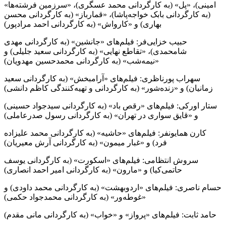
امینی)، «پل» (به کارگردانی محمد عسگری)، «سرزمین فرشته‌ها»
(به کارگردانی بابک خواجه‌پاشا)، «قمارباز» (به کارگردانی محسن
بهاری) و «کارواش» (به کارگردانی احمد مرادپور)
حبیب خزایی‌فر: فیلم‌های «جانشین» (به کارگردانی مهدی
شامحمدی)، «تقاطع نهایی» (به کارگردانی سعید جلیلی) و
«نیمه‌شب» (به کارگردانی محمدحسین مهدویان)
سهراب پورناظری: فیلم‌های «آرامبخش» (به کارگردانی سعید
زمانیان) و «زنده‌شور» (به کارگردانی و تهیه‌کنندگی کاظم دانشی)
ستار اورکی: فیلم‌های «رقص باد» (به کارگردانی سیدجواد حسینی)
و «قایق سواری در تهران» (به کارگردانی رسول صدرعاملی)
کارن همایونفر: فیلم‌های «حاشیه» (به کارگردانی محمد علیزاده
فرد) و «غبار میمون» (به کارگردانی آرش معیریان)
سروش انتظامی: فیلم‌های «اسکورت» (به کارگردانی یوسف
حاتمی‌کیا) و «مارون» (به کارگردانی امیر احمد انصاری)
حسام ناصری: فیلم‌های «اردوبهشت» (به کارگردانی محمد داودی) و
«غوطه‌ور» (به کارگردانی محمدجواد حکمی)
حامد ثابت: فیلم‌های «پرواز» و «خواب» (به کارگردانی مانی مقدم)