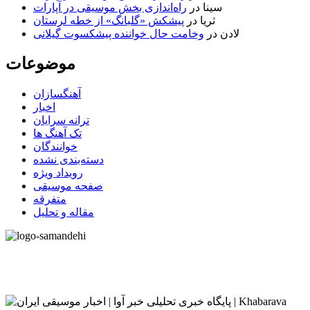
سینا
در
راه‌اندازی بخش موسیقی در آپارات
ثریا
در
پیشکش «گلبانگ» از خطه لرستان
لادن
در
وخامت حال خواننده پیشکسوت گیلانی
موضوعات
آهنگسازان
اخبار
ترانه سرایان
تک آهنگ ها
خوانندگان
دسته‌بندی نشده
رویداد ویژه
صفحه موسیقی
متفرقه
مقاله و تحلیل