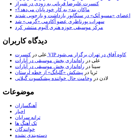
کنسرت علیرضا قربانی به زودی در شیراز
«ماکان بند» به کار خود پایان می‌دهد؟
اعضای «مسیو اَتک» در سنگاپور بازداشت و بازجویی شدند
سهراب پورناظری عضو آکادمی «گرمی» شد
مرکز موسیقی حوزه هنری آلبوم منتشر کرد
دیدگاه کاربران
کنسرت VIP کاوه آفاق در تهران برگزار می‌شود
علی
در
علی
در
راه‌اندازی بخش موسیقی در آپارات
سینا
در
راه‌اندازی بخش موسیقی در آپارات
ثریا
در
پیشکش «گلبانگ» از خطه لرستان
لادن
در
وخامت حال خواننده پیشکسوت گیلانی
موضوعات
آهنگسازان
اخبار
ترانه سرایان
تک آهنگ ها
خوانندگان
دسته‌بندی نشده