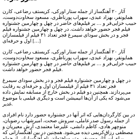
آثار ۲۰ آهنگساز از جمله ستار اورکی، کریستف رضاعی، کارن
همایونفر، بهزاد عبدی، سهراب پورناظری، مسعود سخاوت‌دوست،
حبیب خزایی‌فر و … بر فیلم‌های حاضر در چهل‌ و چهارمین جشنواره
فیلم فجر حضور خواهد داشت. در چهل‌ و چهارمین جشنواره فیلم
فجر و در بخش سودای سیمرغ فجر تعداد ۳۱ فیلم از فیلمسازان
اول و حرفه‌ای […]
آثار ۲۰ آهنگساز از جمله ستار اورکی، کریستف رضاعی، کارن
همایونفر، بهزاد عبدی، سهراب پورناظری، مسعود سخاوت‌دوست،
حبیب خزایی‌فر و … بر فیلم‌های حاضر در چهل‌ و چهارمین جشنواره
فیلم فجر حضور خواهد داشت.
در چهل‌ و چهارمین جشنواره فیلم فجر و در بخش سودای سیمرغ
فجر تعداد ۳۱ فیلم از فیلمسازان اول و حرفه‌ای به رقابت
می‌پردازند. همچنین دو فیلم در بخش خارج از مسابقه نمایش داده
می‌شود که یکی از آن‌ها انیمیشن است و دیگری فیلمی با موضوع
غدیر.
در بین کارگردان‌هایی که اثر آنها در جشنواره حضور دارد نام افرادی
از جمله رسول صدرعاملی، سروش صحت، امیرشهاب رضویان،
منوچهر هادی، کاظم دانشی، علیرضا معتمدی، آرش معیریان و
مصطفی رزاق‌کریمی دیده می‌شود. همچنین در بین آهنگسازانی که
برای این آثار موسیقی متن ساخته‌اند، نام آهنگسازانی از جمله