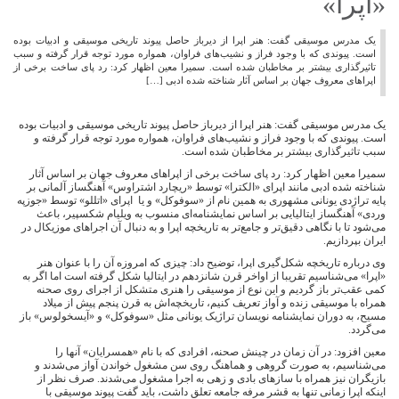
«اپرا»
یک مدرس موسیقی گفت: هنر اپرا از دیرباز حاصل پیوند تاریخی موسیقی و ادبیات بوده
است. پیوندی که با وجود فراز و نشیب‌های فراوان، همواره مورد توجه قرار گرفته و سبب
تاثیرگذاری بیشتر بر مخاطبان شده است. سمیرا معین اظهار کرد: رد پای ساخت برخی از
اپراهای معروف جهان بر اساس آثار شناخته شده ادبی […]
یک مدرس موسیقی گفت: هنر اپرا از دیرباز حاصل پیوند تاریخی موسیقی و ادبیات بوده
است. پیوندی که با وجود فراز و نشیب‌های فراوان، همواره مورد توجه قرار گرفته و
سبب تاثیرگذاری بیشتر بر مخاطبان شده است.
سمیرا معین اظهار کرد: رد پای ساخت برخی از اپراهای معروف جهان بر اساس آثار
شناخته شده ادبی مانند اپرای «الکترا» توسط «ریچارد اشتراوس» آهنگساز آلمانی بر
پایه تراژدی یونانی مشهوری به همین نام از «سوفوکل» و یا اپرای «اتللو» توسط «جوزپه
وردی» آهنگساز ایتالیایی بر اساس نمایشنامه‌ای منسوب به ویلیام شکسپیر، باعث
می‌شود تا با نگاهی دقیق‌تر و جامع‌تر به تاریخچه اپرا و به دنبال آن اجراهای موزیکال در
ایران بپردازیم.
وی درباره تاریخچه شکل‌گیری اپرا، توضیح داد: چیزی که امروزه آن را با عنوان هنر
«اپرا» می‌شناسیم تقریبا از اواخر قرن شانزدهم در ایتالیا شکل گرفته است اما اگر به
کمی عقب‌تر باز گردیم و این نوع از موسیقی را هنری متشکل از اجرای روی صحنه
همراه با موسیقی زنده و آواز تعریف کنیم، تاریخچه‌اش به قرن پنجم پیش از میلاد
مسیح، به دوران نمایشنامه نویسان تراژیک یونانی مثل «سوفوکل» و «آیسخولوس» باز
می‌گردد.
معین افزود: در آن زمان در چینش صحنه، افرادی که با نام «همسرایان» آنها را
می‌شناسیم، به صورت گروهی و هماهنگ روی سن مشغول خواندن آواز می‌شدند و
بازیگران نیز همراه با سازهای بادی و زهی به اجرا مشغول می‌شدند. صرف نظر از
اینکه اپرا زمانی تنها به قشر مرفه جامعه تعلق داشت، باید گفت پیوند موسیقی با