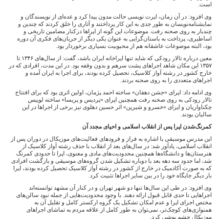
است.
وی افزود: در آن زمان، اپرت نویسی حالت مدون پیدا کرد و عده‌ای از نویسندگان و
نمایشنامه‌نویسان به طور جدی به این کار پرداختند و آثاری را خلق کردند که چندین و
چندبار به روی صحنه رفت. موضوعات این گونه از اپراها درکنار مضامین تاریخی و
اساطیری، پرداخت به باستان‌گرایی به عنوان یکی دیگر از جریان‌های فکری آن دوره
بود، البته موضوعات عاشقانه هم از محبوبیت بسیاری برخوردار بود.
معین درباره تالار رودکی که شاید تنها اپراخانه ایران باشد، گفت: از سال‌های ۱۳۴۶ تا
۱۳۵۷ این مکان شاهد اجراهای پشت سرهم و بدون وقفه بود. در این مدت، افرادی که در
خارج کشور در رشته آواز کلاسیک، تحصیل کرده بودند، برای اجرا به ایران آمده و
اجراهای متعددی را به روی صحنه بردند.
وی ادامه داد: اپرای «جشن دهقان» ساخته احمد پژمان، اولین اثری بود که برای افتتاح
تالار رودکی به روی صحنه رفت همچنین اپرای «پردیس و پریسا» ساخته لوییس
چکناواریان و اپرای «خسرو و شیرین» اثر حسین دهلوی نیز برخی از اجراها در این
سالیان بودند.
کمرنگ‌شدن اپرا پس از انقلاب اسلامی و احیای مجدد آن
این مدرس موسیقی با اشاره به فراز و فرودهای فعالیت‌های موزیکال در دوران پس از
انقلاب اسلامی، یادآور شد: در سال‌های بعد از انقلاب با حذف رشته آواز کلاسیک از
هنرستان‌ها و دانشگاه‌ها همچنین محدودیت‌های مادی و معنوی، اپرا تا حدودی کمرنگ
شد، اما حدود سه دهه بعد با دوباره تشکیل شدن گروه‌های موسیقی و بازگشت افرادی
که به صورت آکادمیک در خارج از کشور در رشته آواز کلاسیک تحصیل کرده بودند، اپرا
بار دیگر جایگاه خود را در بین سایر اجراها تثبیت کرد.
وی افزود: در طی این سال‌ها تنها دو شهر تهران و در کنار آن مشهد توانسته‌اند
اجراهایی تا حدی قابل قبول ارائه دهند. با وجود محدودیت‌هایی از جمله نبود سالن‌های
مختص اجرای اپرا و عدم امکان تشکیل یک گروه ارکستر کامل و تقلیل آن به
همنوازی‌های کوچک‌تر، نمی‌توان به طور کامل از علاقه مردم به تماشای اجراهای
موزیکال چشم پوشی کرد.