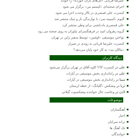
علیرضا قربانی «گل‌های باران خورده» را خواند
اجرای صحنه‌ای «کیستم من» برگزار می شود
کنسرت علی قمصری در تالار وحدت اجرا می شود
آلبوم «آسیمه سر» با نوازندگی تار و تنبک منتشر شد
علی قمصری یادداشتی برای وطن منتشر کرد
گروه رهروان امید در فرهنگسرای نیاوران به روی صحنه می رود
نواختن موسیقی «اوشین» توسط سفیر ژاپن در تهران
کنسرت علیرضا قربانی به زودی در شیراز
«ماکان بند» به کار خود پایان می‌دهد؟
دیدگاه کاربران
علی
در
کنسرت VIP کاوه آفاق در تهران برگزار می‌شود
علی
در
راه‌اندازی بخش موسیقی در آپارات
سینا
در
راه‌اندازی بخش موسیقی در آپارات
ثریا
در
پیشکش «گلبانگ» از خطه لرستان
لادن
در
وخامت حال خواننده پیشکسوت گیلانی
موضوعات
آهنگسازان
اخبار
ترانه سرایان
تک آهنگ ها
خوانندگان