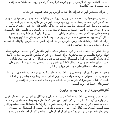
ادبیات، اتفاقی بود که از دیرباز مورد توجه قرار می‌گرفت و روی مخاطبان به مراتب
تاثیر بیشتری می‌گذاشت.
از اجرای نخستین اپرای انفرادی تا احداث اولین اپراخانه عمومی در ایتالیا
این مدرس موسیقی ادامه داد: در دوران باروک در ایتالیا جنبه جدیدی از موسیقی به وجود
آمد که در قرن هجدهم میلادی به اوج خود رسید. اپرا در این بازه زمانی با پرداخت به
موضوعاتی مثل سرگذشت اساطیر یونانی و زندگی پادشاهان، به عنوان هنری لوکس و
پر زرق‌وبرق تنها در اختیار طبقه ثروتمند جامعه بود و این پاسخی به داستان‌های نامفهوم
و چندصدایی بود که توسط داستان سرایان ایتالیایی در ابتدای قرن شانزدهم میلادی
شکل گرفته بود. نخستین گام جدی در این راه توسط شخصی به نام «جاکوپو پری» با
اپرای «دافنه» برداشته شد و برای اولین بار یک اجرای انفرادی جایگزین آوازهای عاشقانه
گروهی شده و به روی صحنه رفت.
وی با اشاره به اینکه تا قبل از قرن هفدهم میلادی، اپراخانه بزرگ و مجللی در هیچ کجای
جهان وجود نداشت و عده محدودی برای شنیدن و اجرای نمایش حاضر می‌شدند، تاکید
کرد: بعد از گسترش اپرا و استقبال گسترده مردم و به دنبال آن افزایش مخاطبان،
نخستین اپراخانه عمومی در سال ۱۶۳۷ در شهر ونیز تاسیس شد و در دیگر شهرهای
ایتالیا نیز ساخت سالن‌های موسیقی رواج پیدا کرد.
معین به نوع دیگری از موسیقی اپرا، اشاره و اظهار کرد: در نوع ساده شده‌ای از اپرا با
مفهومی تحت عنوان «اپرت» مواجه می‌شویم که از لحاظ زمانی، کوتاه‌تر و از لحاظ
داستان، شامل موضوعاتی نزدیک‌تر به دغدغه مردم مثل انقلاب کبیر فرانسه و
جنبش‌های اجتماعی بوده است.
آغاز تئاتر موزیکال و اپرت‌نویسی در ایران
این مدرس موسیقی با اشاره به اینکه پیشینه اجرای موزیکال در ایران تقریبا به یک قرن
پیش باز می‌گردد، خاطرنشان کرد: اپرت‌ نویسی که شامل موضوعات مختلفی از جمله
مذهبی، کمیک، تراژدی، افسانه‌ای و غیره می‌شود، در ایران با نمایشنامه‌های منظوم آغاز
شده است. کمدی موزیکال که از دوران مشروطیت در کشور از استقبال بی‌نظیری
برخوردار شد، نوعی اپرا بوده که در آن از آهنگ‌های عامیانه و کمیک استفاده می‌شده