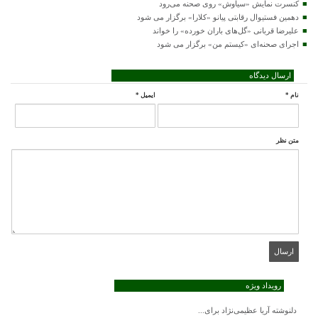
کنسرت‌ نمایش «سیاوش» روی صحنه می‌رود
دهمین فستیوال رقابتی پیانو «کلارا» برگزار می شود
علیرضا قربانی «گل‌های باران خورده» را خواند
اجرای صحنه‌ای «کیستم من» برگزار می شود
ارسال دیدگاه
نام
*
ایمیل
*
متن نظر
رویداد ویژه
دلنوشته آریا عظیمی‌نژاد برای...