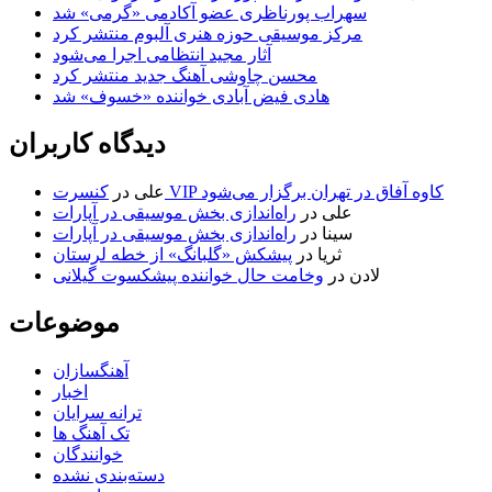
سهراب پورناظری عضو آکادمی «گرمی» شد
مرکز موسیقی حوزه هنری آلبوم منتشر کرد
آثار مجید انتظامی اجرا می‌شود
محسن چاوشی آهنگ جدید منتشر کرد
هادی فیض آبادی خواننده «خسوف» شد
دیدگاه کاربران
کنسرت VIP کاوه آفاق در تهران برگزار می‌شود
علی
در
علی
در
راه‌اندازی بخش موسیقی در آپارات
سینا
در
راه‌اندازی بخش موسیقی در آپارات
ثریا
در
پیشکش «گلبانگ» از خطه لرستان
لادن
در
وخامت حال خواننده پیشکسوت گیلانی
موضوعات
آهنگسازان
اخبار
ترانه سرایان
تک آهنگ ها
خوانندگان
دسته‌بندی نشده