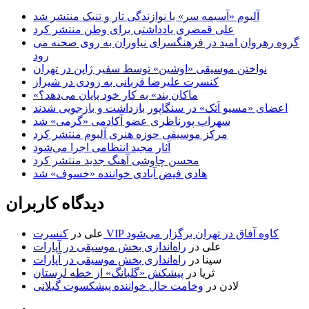
آلبوم «آسیمه سر» با نوازندگی تار و تنبک منتشر شد
علی قمصری یادداشتی برای وطن منتشر کرد
گروه رهروان امید در فرهنگسرای نیاوران به روی صحنه می
رود
نواختن موسیقی «اوشین» توسط سفیر ژاپن در تهران
کنسرت علیرضا قربانی به زودی در شیراز
«ماکان بند» به کار خود پایان می‌دهد؟
اعضای «مسیو اَتک» در سنگاپور بازداشت و بازجویی شدند
سهراب پورناظری عضو آکادمی «گرمی» شد
مرکز موسیقی حوزه هنری آلبوم منتشر کرد
آثار مجید انتظامی اجرا می‌شود
محسن چاوشی آهنگ جدید منتشر کرد
هادی فیض آبادی خواننده «خسوف» شد
دیدگاه کاربران
کنسرت VIP کاوه آفاق در تهران برگزار می‌شود
علی
در
علی
در
راه‌اندازی بخش موسیقی در آپارات
سینا
در
راه‌اندازی بخش موسیقی در آپارات
ثریا
در
پیشکش «گلبانگ» از خطه لرستان
لادن
در
وخامت حال خواننده پیشکسوت گیلانی