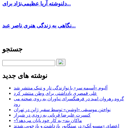
دلنوشته آریا عظیمی‌نژاد برای...
نگاهی به زندگی هنری ناصر عبد...
جستجو
نوشته های جدید
آلبوم «آسیمه سر» با نوازندگی تار و تنبک منتشر شد
علی قمصری یادداشتی برای وطن منتشر کرد
گروه رهروان امید در فرهنگسرای نیاوران به روی صحنه می
رود
نواختن موسیقی «اوشین» توسط سفیر ژاپن در تهران
کنسرت علیرضا قربانی به زودی در شیراز
«ماکان بند» به کار خود پایان می‌دهد؟
اعضای «مسیو اَتک» در سنگاپور بازداشت و بازجویی شدند