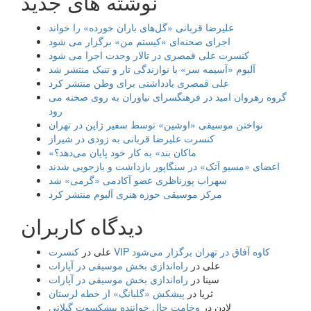
نوشته های جدید
علیرضا قربانی «گل‌های باران خورده» را خواند
اجرای صحنه‌ای «کیستم من» برگزار می شود
کنسرت علی قمصری در تالار وحدت اجرا می شود
آلبوم «آسیمه سر» با نوازندگی تار و تنبک منتشر شد
علی قمصری یادداشتی برای وطن منتشر کرد
گروه رهروان امید در فرهنگسرای نیاوران به روی صحنه می
رود
نواختن موسیقی «اوشین» توسط سفیر ژاپن در تهران
کنسرت علیرضا قربانی به زودی در شیراز
«ماکان بند» به کار خود پایان می‌دهد؟
اعضای «مسیو اَتک» در سنگاپور بازداشت و بازجویی شدند
سهراب پورناظری عضو آکادمی «گرمی» شد
مرکز موسیقی حوزه هنری آلبوم منتشر کرد
دیدگاه کاربران
کنسرت VIP کاوه آفاق در تهران برگزار می‌شود
علی
در
علی
در
راه‌اندازی بخش موسیقی در آپارات
سینا
در
راه‌اندازی بخش موسیقی در آپارات
ثریا
در
پیشکش «گلبانگ» از خطه لرستان
لادن
در
وخامت حال خواننده پیشکسوت گیلانی