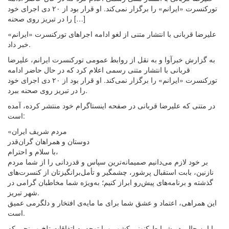
تورکنسرت «ایرانم» را برگزار نمی‌کند. او قرار بود از ۲۰ دی اجرای خود
را در تبریز روی صحنه […]
علیرضا قربانی با انتشار متنی از لغو ادامه اجراهای تورکنسرت «ایرانم»
خبر داد.
به گزارش خبرآوا و به نقل از روابط عمومی تورکنسرت ایرانم، علیرضا
قربانی با انتشار متنی رسمی اعلام کرد که در حال حاضر ادامه
تورکنسرت «ایرانم» را برگزار نمی‌کند. او قرار بود از ۲۰ دی اجرای خود
را در تبریز روی صحنه ببرد.
در متنی که علیرضا قربانی در صفحه اینستاگرام خود منتشر کرده، آمده
است:
«مردم شریف ایران
دوستان و همراهان گران‌قدر
با سلام و احترام،
بر خود لازم می‌دانیم صمیمانه‌ترین سپاس و قدردانی‌ را از شما مردم
نازنین، بابت استقبال پرشور، چشمگیر و تأمل‌برانگیزتان از کنسرت‌های
گذشته و برنامه‌های پیش‌رو ابراز کنیم؛ به‌ویژه شما مخاطبان گرامی در
شهر تبریز.
این همراهی، اعتماد و عشق شما برای ما مایه‌ی افتخار و دلگرمی عمیق
است.
با این حال، در شرایط کنونی کشور و با توجه به اتفاقات تلخ و رنجی که