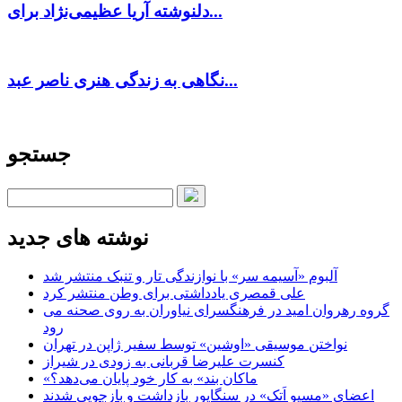
دلنوشته آریا عظیمی‌نژاد برای...
نگاهی به زندگی هنری ناصر عبد...
جستجو
نوشته های جدید
آلبوم «آسیمه سر» با نوازندگی تار و تنبک منتشر شد
علی قمصری یادداشتی برای وطن منتشر کرد
گروه رهروان امید در فرهنگسرای نیاوران به روی صحنه می
رود
نواختن موسیقی «اوشین» توسط سفیر ژاپن در تهران
کنسرت علیرضا قربانی به زودی در شیراز
«ماکان بند» به کار خود پایان می‌دهد؟
اعضای «مسیو اَتک» در سنگاپور بازداشت و بازجویی شدند