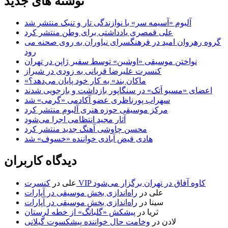
نوشته های جدید
آلبوم «آسیمه سر» با نوازندگی تار و تنبک منتشر شد
علی قمصری یادداشتی برای وطن منتشر کرد
گروه رهروان امید در فرهنگسرای نیاوران به روی صحنه می
رود
نواختن موسیقی «اوشین» توسط سفیر ژاپن در تهران
کنسرت علیرضا قربانی به زودی در شیراز
«ماکان بند» به کار خود پایان می‌دهد؟
اعضای «مسیو اَتک» در سنگاپور بازداشت و بازجویی شدند
سهراب پورناظری عضو آکادمی «گرمی» شد
مرکز موسیقی حوزه هنری آلبوم منتشر کرد
آثار مجید انتظامی اجرا می‌شود
محسن چاوشی آهنگ جدید منتشر کرد
هادی فیض آبادی خواننده «خسوف» شد
دیدگاه کاربران
کنسرت VIP کاوه آفاق در تهران برگزار می‌شود
علی
در
علی
در
راه‌اندازی بخش موسیقی در آپارات
سینا
در
راه‌اندازی بخش موسیقی در آپارات
ثریا
در
پیشکش «گلبانگ» از خطه لرستان
لادن
در
وخامت حال خواننده پیشکسوت گیلانی