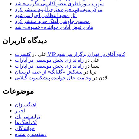
سهراب پورناظری عضو آکادمی «گرمی» شد
مرکز موسیقی حوزه هنری آلبوم منتشر کرد
آثار مجید انتظامی اجرا می‌شود
محسن چاوشی آهنگ جدید منتشر کرد
هادی فیض آبادی خواننده «خسوف» شد
دیدگاه کاربران
کنسرت VIP کاوه آفاق در تهران برگزار می‌شود
علی
در
علی
در
راه‌اندازی بخش موسیقی در آپارات
سینا
در
راه‌اندازی بخش موسیقی در آپارات
ثریا
در
پیشکش «گلبانگ» از خطه لرستان
لادن
در
وخامت حال خواننده پیشکسوت گیلانی
موضوعات
آهنگسازان
اخبار
ترانه سرایان
تک آهنگ ها
خوانندگان
دسته‌بندی نشده