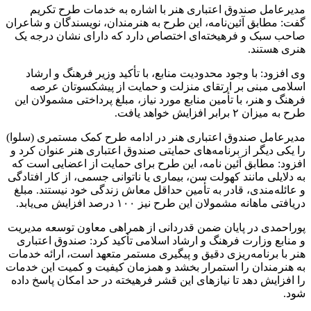
مدیرعامل صندوق اعتباری هنر با اشاره به خدمات طرح تکریم
گفت: مطابق آئین‌نامه، این طرح به هنرمندان، نویسندگان و شاعران
صاحب سبک و فرهیخته‌ای اختصاص دارد که دارای نشان درجه یک
هنری هستند.
وی افزود: با وجود محدودیت منابع، با تأکید وزیر فرهنگ و ارشاد
اسلامی مبنی بر ارتقای منزلت و حمایت از پیشکسوتان عرصه
فرهنگ و هنر، با تأمین منابع مورد نیاز، مبلغ پرداختی مشمولان این
طرح به میزان ۲ برابر افزایش خواهد یافت.
مدیرعامل صندوق اعتباری هنر در ادامه طرح کمک مستمری (سلوا)
را یکی دیگر از برنامه‌های حمایتی صندوق اعتباری هنر عنوان کرد و
افزود: مطابق آئین نامه، این طرح برای حمایت از اعضایی است که
به دلایلی مانند کهولت سن، بیماری یا ناتوانی جسمی، از کار افتادگی
و عائله‌مندی، قادر به تأمین حداقل معاش زندگی خود نیستند. مبلغ
دریافتی ماهانه مشمولان این طرح نیز ۱۰۰ درصد افزایش می‌یابد.
پوراحمدی در پایان ضمن قدردانی از همراهی معاون توسعه مدیریت
و منابع وزارت فرهنگ و ارشاد اسلامی تأکید کرد: صندوق اعتباری
هنر با برنامه‌ریزی دقیق و پیگیری مستمر متعهد است، ارائه خدمات
به هنرمندان را استمرار بخشد و همزمان کیفیت و کمیت این خدمات
را افزایش دهد تا نیازهای این قشر فرهیخته در حد امکان پاسخ داده
شود.