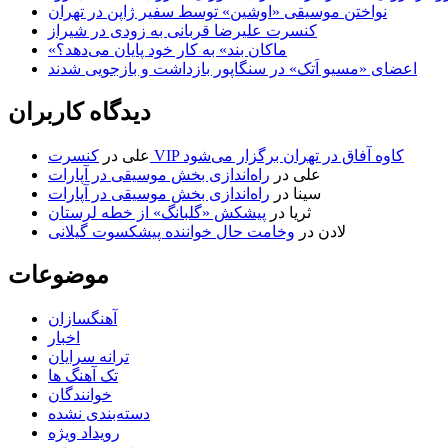
نواختن موسیقی «اوشین» توسط سفیر ژاپن در تهران
کنسرت علیرضا قربانی به زودی در شیراز
«ماکان بند» به کار خود پایان می‌دهد؟
اعضای «مسیو اَتک» در سنگاپور بازداشت و بازجویی شدند
دیدگاه کاربران
کنسرت VIP کاوه آفاق در تهران برگزار می‌شود
علی
در
علی
در
راه‌اندازی بخش موسیقی در آپارات
سینا
در
راه‌اندازی بخش موسیقی در آپارات
ثریا
در
پیشکش «گلبانگ» از خطه لرستان
لادن
در
وخامت حال خواننده پیشکسوت گیلانی
موضوعات
آهنگسازان
اخبار
ترانه سرایان
تک آهنگ ها
خوانندگان
دسته‌بندی نشده
رویداد ویژه