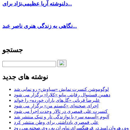
دلنوشته آریا عظیمی‌نژاد برای...
نگاهی به زندگی هنری ناصر عبد...
جستجو
نوشته های جدید
لوگوموشن کنسرت‌ نمایش «سیاوش» رو نمایی شد
دهمین فستیوال رقابتی پیانو «کلارا» برگزار می شود
علیرضا قربانی «گل‌های باران خورده» را خواند
اجرای صحنه‌ای «کیستم من» برگزار می شود
کنسرت علی قمصری در تالار وحدت اجرا می شود
آلبوم «آسیمه سر» با نوازندگی تار و تنبک منتشر شد
علی قمصری یادداشتی برای وطن منتشر کرد
وه رهروان امید در فرهنگسرای نیاوران به روی صحنه می رود