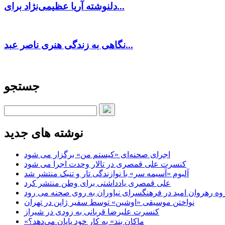
دلنوشته آریا عظیمی‌نژاد برای...
نگاهی به زندگی هنری ناصر عبد...
جستجو
نوشته های جدید
اجرای صحنه‌ای «کیستم من» برگزار می شود
کنسرت علی قمصری در تالار وحدت اجرا می شود
آلبوم «آسیمه سر» با نوازندگی تار و تنبک منتشر شد
علی قمصری یادداشتی برای وطن منتشر کرد
وه رهروان امید در فرهنگسرای نیاوران به روی صحنه می رود
نواختن موسیقی «اوشین» توسط سفیر ژاپن در تهران
کنسرت علیرضا قربانی به زودی در شیراز
«ماکان بند» به کار خود پایان می‌دهد؟