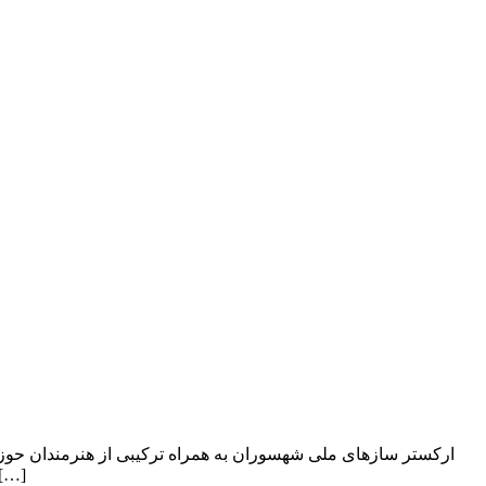
اطلاع‌رسانی موسیقی ایران قادر شهسواری نویسنده، شاعر و آهنگساز اپرای «باباطاهر» درباره این اثر گفت: اپرای