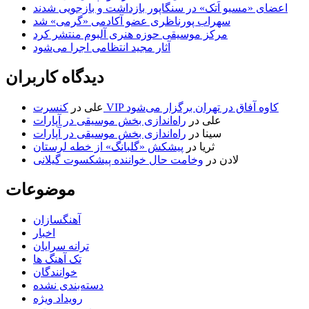
اعضای «مسیو اَتک» در سنگاپور بازداشت و بازجویی شدند
سهراب پورناظری عضو آکادمی «گرمی» شد
مرکز موسیقی حوزه هنری آلبوم منتشر کرد
آثار مجید انتظامی اجرا می‌شود
دیدگاه کاربران
کنسرت VIP کاوه آفاق در تهران برگزار می‌شود
علی
در
علی
در
راه‌اندازی بخش موسیقی در آپارات
سینا
در
راه‌اندازی بخش موسیقی در آپارات
ثریا
در
پیشکش «گلبانگ» از خطه لرستان
لادن
در
وخامت حال خواننده پیشکسوت گیلانی
موضوعات
آهنگسازان
اخبار
ترانه سرایان
تک آهنگ ها
خوانندگان
دسته‌بندی نشده
رویداد ویژه