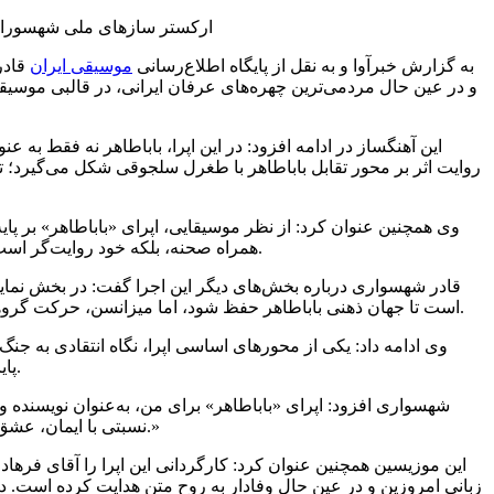
ارکستر سازهای ملی شهسوران به همراه 
به گزارش خبرآوا و به نقل از پایگاه اطلاع‌رسانی
موسیقی ایران
قادر
و در عین حال مردمی‌ترین چهره‌های عرفان ایرانی، در قالبی موسیق
این آهنگساز در ادامه افزود: در این اپرا، باباطاهر نه فقط به 
روایت اثر بر محور تقابل باباطاهر با طغرل سلجوقی شکل می‌گیرد؛ ت
وی همچنین عنوان کرد: از نظر موسیقایی، اپرای «باباطاهر» بر پ
همراه صحنه، بلکه خود روایت‌گر است. در این اثر، هر مقام و هر تم موسیقایی حامل معناست؛ از نغمه‌های نیایش تا ضرباهنگ‌های جنگ، و از سماع عاشقانه تا سکوت‌های معنادار.
قادر شهسواری درباره بخش‌های دیگر این اجرا گفت: در بخش نمایشی
است تا جهان ذهنی باباطاهر حفظ شود، اما میزانسن، حرکت گروهی و طراحی صحنه، بیان کاملاً معاصر دارد. گروه فرم در این اپرا نقش «راوی جمعی» را ایفا می‌کنند؛ صدای مردم، تاریخ و وجدان اجتماعی.
وی ادامه داد: یکی از محورهای اساسی اپرا، نگاه انتقادی به جن
پایان‌بندی اپرا، با انتخاب عدالت به جای شمشیر، تأکیدی است بر این باور که هنر می‌تواند زبان صلح باشد، حتی در دل روایت‌های تاریخی پرتنش.
شهسواری افزود: اپرای «باباطاهر» برای من، به‌عنوان نویسنده و
نسبتی با ایمان، عشق و عدالت برقرار می‌کند. این اپرا تلاشی است برای زنده نگه داشتن صدای عرفانی که قرن‌ها پیش گفته بود«به دنیا دل مبند، که دنیا نمی‌ماند.»
این موزیسین همچنین عنوان کرد: کارگردانی این اپرا را آقای فرهاد ل
زبانی امروزین و در عین حال وفادار به روح متن هدایت کرده است. د