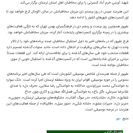
شهید آوینی خرم آباد کنسرتی را برای مخاطبان اهل استان لرستان برگزار می‌کند.
این هنرمند سپس در روز بیستم دی میزبان مخاطبانش در سالن اکومال کرج خواهد بود تا
تور کنسرت‌های شهرهای کشور را ادامه دهد.
علیپور همچنین روز بیست و پنجم دی در فرهنگسرای بهمن تهران که به تازگی فعالیت‌های
بیشتری را در زمینه برگزاری کنسرت‌های پایتخت آغاز کرده، میزبان مخاطبانش خواهد بود.
فرج علیپور که در ماه‌های اخیر به دلیل استقبال مخاطبان عمده برنامه‌های خود را از تالار
وحدت تهران به سالن‌های پرظرفیت تر انتقال داده است، مانند سنوات گذشته تصمیم دارد
قطعات منتخب خود طی سال‌های گذشته را برای علاقه‌مندان ارائه کند. این قطعات عمدتاً
مبتنی بر اجرای شادیانه‌هایی است که در کنسرت‌های گذشته با استقبال خوبی از سوی
مخاطبان مواجه شده است.
علیپور از جمله هنرمندان شاخص موسیقی کشورمان است که طی سال‌های اخیر برنامه‌های
متنوعی را در حوزه موسیقی اقوام ایران به ویژه منطقه لرستان اجرا کرده است. «تک سوار»
به خوانندگی محمد میرزاوندی، «دالکه» به خوانندگی رضا سقایی، «حرف دل» با صدای
غلامرضا سبزعلی، «گل باغ» به خوانندگی فصل‌الله صفاری و آثاری چون «داغ
شقایق»، «تال»، «شادیانه»، «در سوگ آفتاب»، «شکوفه‌های موسیقی لرستان»، «چوپی»،
«عزیز دل»، «میراث عشق»، «شانه شکی»، «سوز سیل»، «قالیباف» از جمله فعالیت‌های این
هنرمند در عرصه موسیقی است.
منبع:
مهر
اشتراک گذاری