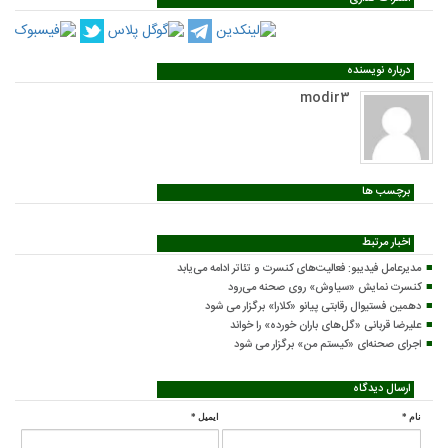
درباره نویسنده
modir3
برچسب ها
اخبار مرتبط
مدیرعامل فیدیبو: فعالیت‌های کنسرت و تئاتر ادامه می‌یابد
کنسرت‌ نمایش «سیاوش» روی صحنه می‌رود
دهمین فستیوال رقابتی پیانو «کلارا» برگزار می شود
علیرضا قربانی «گل‌های باران خورده» را خواند
اجرای صحنه‌ای «کیستم من» برگزار می شود
ارسال دیدگاه
نام
*
ایمیل
*