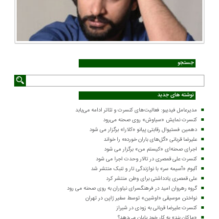
جستجو
نوشته های جدید
مدیرعامل فیدیبو: فعالیت‌های کنسرت و تئاتر ادامه می‌یابد
کنسرت‌ نمایش «سیاوش» روی صحنه می‌رود
دهمین فستیوال رقابتی پیانو «کلارا» برگزار می شود
علیرضا قربانی «گل‌های باران خورده» را خواند
اجرای صحنه‌ای «کیستم من» برگزار می شود
کنسرت علی قمصری در تالار وحدت اجرا می شود
آلبوم «آسیمه سر» با نوازندگی تار و تنبک منتشر شد
علی قمصری یادداشتی برای وطن منتشر کرد
گروه رهروان امید در فرهنگسرای نیاوران به روی صحنه می رود
نواختن موسیقی «اوشین» توسط سفیر ژاپن در تهران
کنسرت علیرضا قربانی به زودی در شیراز
«ماکان بند» به کار خود پایان می‌دهد؟