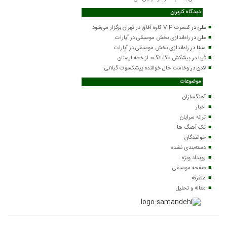
دیدگاه کاربران
علی
در
کنسرت VIP کاوه آفاق در تهران برگزار می‌شود
علی
در
راه‌اندازی بخش موسیقی در آپارات
سینا
در
راه‌اندازی بخش موسیقی در آپارات
ثریا
در
پیشکش «گلبانگ» از خطه لرستان
لادن
در
وخامت حال خواننده پیشکسوت گیلانی
موضوعات
آهنگسازان
اخبار
ترانه سرایان
تک آهنگ ها
خوانندگان
دسته‌بندی نشده
رویداد ویژه
صفحه موسیقی
متفرقه
مقاله و تحلیل