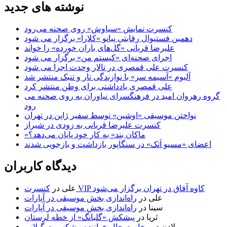
نوشته های جدید
کنسرت‌ نمایش «سیاوش» روی صحنه می‌رود
دهمین فستیوال رقابتی پیانو «کلارا» برگزار می شود
علیرضا قربانی «گل‌های باران خورده» را خواند
اجرای صحنه‌ای «کیستم من» برگزار می شود
کنسرت علی قمصری در تالار وحدت اجرا می شود
آلبوم «آسیمه سر» با نوازندگی تار و تنبک منتشر شد
علی قمصری یادداشتی برای وطن منتشر کرد
گروه رهروان امید در فرهنگسرای نیاوران به روی صحنه می
رود
نواختن موسیقی «اوشین» توسط سفیر ژاپن در تهران
کنسرت علیرضا قربانی به زودی در شیراز
«ماکان بند» به کار خود پایان می‌دهد؟
اعضای «مسیو اَتک» در سنگاپور بازداشت و بازجویی شدند
دیدگاه کاربران
کنسرت VIP کاوه آفاق در تهران برگزار می‌شود
علی
در
علی
در
راه‌اندازی بخش موسیقی در آپارات
سینا
در
راه‌اندازی بخش موسیقی در آپارات
ثریا
در
پیشکش «گلبانگ» از خطه لرستان
لادن
در
وخامت حال خواننده پیشکسوت گیلانی