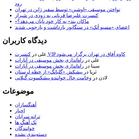
رود
نواختن موسیقی «اوشین» توسط سفیر ژاپن در تهران
کنسرت علیرضا قربانی به زودی در شیراز
«ماکان بند» به کار خود پایان می‌دهد؟
اعضای «مسیو اَتک» در سنگاپور بازداشت و بازجویی شدند
دیدگاه کاربران
کنسرت VIP کاوه آفاق در تهران برگزار می‌شود
علی
در
علی
در
راه‌اندازی بخش موسیقی در آپارات
سینا
در
راه‌اندازی بخش موسیقی در آپارات
ثریا
در
پیشکش «گلبانگ» از خطه لرستان
لادن
در
وخامت حال خواننده پیشکسوت گیلانی
موضوعات
آهنگسازان
اخبار
ترانه سرایان
تک آهنگ ها
خوانندگان
دسته‌بندی نشده