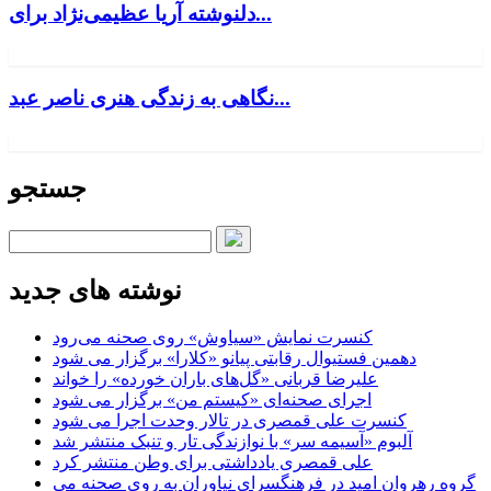
دلنوشته آریا عظیمی‌نژاد برای...
نگاهی به زندگی هنری ناصر عبد...
جستجو
نوشته های جدید
کنسرت‌ نمایش «سیاوش» روی صحنه می‌رود
دهمین فستیوال رقابتی پیانو «کلارا» برگزار می شود
علیرضا قربانی «گل‌های باران خورده» را خواند
اجرای صحنه‌ای «کیستم من» برگزار می شود
کنسرت علی قمصری در تالار وحدت اجرا می شود
آلبوم «آسیمه سر» با نوازندگی تار و تنبک منتشر شد
علی قمصری یادداشتی برای وطن منتشر کرد
گروه رهروان امید در فرهنگسرای نیاوران به روی صحنه می