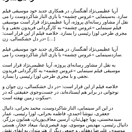
آریا عظیمی‌نژاد آهنگساز، در همکاری جدید خود موسیقی فیلم
سینمایی «عروس چشمه» با بازی الناز شاکردوست را می‎‌سازد. به
نقل از مشاور رسانه‌ای پروژه، آریا عظیمی‌نژاد قرار است موسیقی
فیلم سینمایی «عروس چشمه» به کارگردانی فریدون نجفی و با
مجری طرحی لوزا رئیسی را بسازد. خلاصه فیلم از این قرار است:
«در دل خشکسالی، زن […]
آریا عظیمی‌نژاد آهنگساز، در همکاری جدید خود موسیقی فیلم
سینمایی «عروس چشمه» با بازی الناز شاکردوست را می‎‌سازد.
به نقل از مشاور رسانه‌ای پروژه، آریا عظیمی‌نژاد قرار است
موسیقی فیلم سینمایی «عروس چشمه» به کارگردانی فریدون
نجفی و با مجری طرحی لوزا رئیسی را بسازد.
خلاصه فیلم از این قرار است: «در دل خشکسالی، زن جوان و
نوجوانی در برابر هم ایستاده‌اند، در جست‌وجوی حقیقتی که در
سکوت زمین نهفته است».
در این اثر سینمایی، الناز شاکردوست، محمد بحرانی، دانیال
جعفری، نیوشا احمدی، فاطمه بحرانی، لوزا رئیسی، عمار
سیدمحسنی، پویا چهل‌تنان، آرسین معاف‌پوریان، همایون برزگر،
دانیال رئیسی، مهدیس موسوی، نوید قیصری‌نیا، میعاد حجار، هستی
موسوی، علیرضا دهقانی و جمعی دیگر از هنرمندان به ایفای نقش