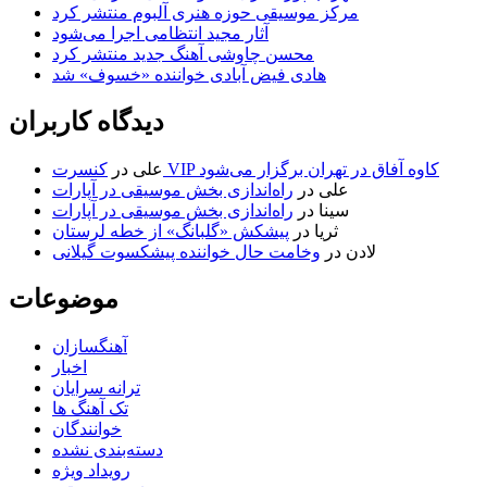
مرکز موسیقی حوزه هنری آلبوم منتشر کرد
آثار مجید انتظامی اجرا می‌شود
محسن چاوشی آهنگ جدید منتشر کرد
هادی فیض آبادی خواننده «خسوف» شد
دیدگاه کاربران
کنسرت VIP کاوه آفاق در تهران برگزار می‌شود
علی
در
علی
در
راه‌اندازی بخش موسیقی در آپارات
سینا
در
راه‌اندازی بخش موسیقی در آپارات
ثریا
در
پیشکش «گلبانگ» از خطه لرستان
لادن
در
وخامت حال خواننده پیشکسوت گیلانی
موضوعات
آهنگسازان
اخبار
ترانه سرایان
تک آهنگ ها
خوانندگان
دسته‌بندی نشده
رویداد ویژه