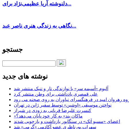
دلنوشته آریا عظیمی‌نژاد برای...
نگاهی به زندگی هنری ناصر عبد...
جستجو
نوشته های جدید
آلبوم «آسیمه سر» با نوازندگی تار و تنبک منتشر شد
علی قمصری یادداشتی برای وطن منتشر کرد
وه رهروان امید در فرهنگسرای نیاوران به روی صحنه می رود
نواختن موسیقی «اوشین» توسط سفیر ژاپن در تهران
کنسرت علیرضا قربانی به زودی در شیراز
«ماکان بند» به کار خود پایان می‌دهد؟
اعضای «مسیو اَتک» در سنگاپور بازداشت و بازجویی شدند
سهراب پورناظری عضو آکادمی «گرمی» شد