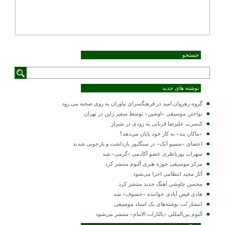
جستجو
نوشته های جدید
گروه رهروان امید در فرهنگسرای نیاوران به روی صحنه می رود
نواختن موسیقی «اوشین» توسط سفیر ژاپن در تهران
کنسرت علیرضا قربانی به زودی در شیراز
«ماکان بند» به کار خود پایان می‌دهد؟
اعضای «مسیو اَتک» در سنگاپور بازداشت و بازجویی شدند
سهراب پورناظری عضو آکادمی «گرمی» شد
مرکز موسیقی حوزه هنری آلبوم منتشر کرد
آثار مجید انتظامی اجرا می‌شود
محسن چاوشی آهنگ جدید منتشر کرد
هادی فیض آبادی خواننده «خسوف» شد
انتشار نُت نوشته‌های یک استاد موسیقی
آلبوم بین‌المللی «یالثارات الامام» منتشر می‌شود