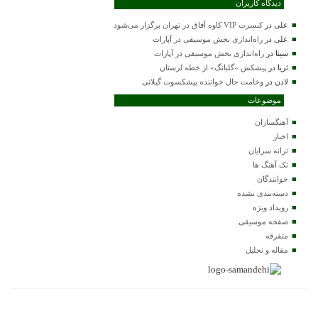
دیدگاه کاربران
علی
در
کنسرت VIP کاوه آفاق در تهران برگزار می‌شود
علی
در
راه‌اندازی بخش موسیقی در آپارات
سینا
در
راه‌اندازی بخش موسیقی در آپارات
ثریا
در
پیشکش «گلبانگ» از خطه لرستان
لادن
در
وخامت حال خواننده پیشکسوت گیلانی
موضوعات
آهنگسازان
اخبار
ترانه سرایان
تک آهنگ ها
خوانندگان
دسته‌بندی نشده
رویداد ویژه
صفحه موسیقی
متفرقه
مقاله و تحلیل