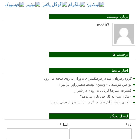
درباره نویسنده
modir3
برچسب ها
اخبار مرتبط
گروه رهروان امید در فرهنگسرای نیاوران به روی صحنه می رود
نواختن موسیقی «اوشین» توسط سفیر ژاپن در تهران
کنسرت علیرضا قربانی به زودی در شیراز
«ماکان بند» به کار خود پایان می‌دهد؟
اعضای «مسیو اَتک» در سنگاپور بازداشت و بازجویی شدند
ارسال دیدگاه
نام
*
ایمیل
*