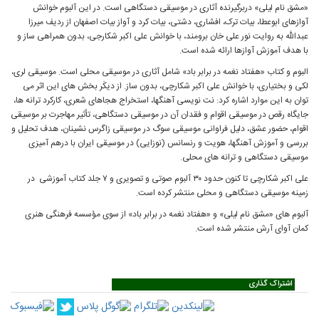
«مشق نام لیلى» دربرگیرنده آثارى در موسیقى دستگاهى است. در این آلبوم خوانش
آوازهاى ابوعطا، بیات ترک، افشارى، دشتى، بیات کرد و آواز بیات اصفهان از ردیف میرزا
عبداللّه به روایت نور على خان برومند، با خوانش على اکبر شکارجى، بدون همراهى ساز و
با هدف آموزش آوازها ارائه شده است.
البوم و کتاب «هفتاد نغمه در برابر باد» شامل آثارى در موسیقى محلى است. موسیقى لرى،
لکى و بختیارى، با خوانش على اکبر شکارچى، بدون ساز. از دیکَر بخش هاى این اثر مى
توان به این موارد اشاره کرد: نت نویسى آهنگها، استخراج هجاهاى شعرى، کارکرد ترانه ها،
جایگاه رقص در موسیقى اقوام و فقدان آن در موسیقى دستگاهى، تأثیر مهاجرت بر موسیقى
اقوام، حضور عشق، دلیل فراوانى موسیقى سوگ در موسیقى زاگرس نشینان، هدف تحلیل و
بررسى و آموزش آهنگها، هویت و رنسانس (نوزایى) در موسیقى ایران با درهم آمیزى
موسیقى دستگاهى و ترانه هاى محلى.
على اکبر شکارچى تا کنون حدود ۳۰ آلبوم صوتى و تصویرى و ۷ جلد کتاب آموزشى در
زمینه موسیقى دستگاهى و محلى منتشر کرده است.
آلبوم هاى «مشق نام لیلى» و «هفتاد نغمه در برابر باد» از سوى مؤسسه فرهنگى هنرى
کمان آواى آرش منتشر شده است.
اشتراک گذاری