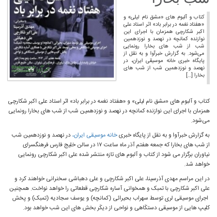
کتاب و آلبوم هاى «مشق نام لیلى» و
«هفتاد نغمه در برابر باد» اثر استاد على
اکبر شکارچی همزمان با اجرای این
نوازنده کمانچه در نهصد و نوزدهمین
شب از شب هاى بخارا رونمایى
می‌شود. به گزارش خبرآوا و به نقل از
پایگاه خبری خانه موسیقی ایران، در
نهصد و نوزدهمین شب از شب هاى
بخارا […]
کتاب و آلبوم هاى «مشق نام لیلى» و «هفتاد نغمه در برابر باد» اثر استاد على اکبر شکارچی
همزمان با اجرای این نوازنده کمانچه در نهصد و نوزدهمین شب از شب هاى بخارا رونمایى
می‌شود.
به گزارش خبرآوا و به نقل از پایگاه خبری
خانه موسیقی ایران،
در نهصد و نوزدهمین شب
از شب هاى بخارا که جمعه هفتم آذر ماه ساعت ۱۷ در سالن خلیج فارس فرهنگسرای
نیاوران برگزار می شود از کتاب و آلبوم های تازه منتشر شده علی اکبر شکارچی رونمایی
خواهد شد.
در این مراسم مهدى آذرسینا، على اکبر شکارچى و على دهباشى سخنرانی خواهند کرد و
على اکبر شکارچى با تمبک و همخوانى آساره شکارچی قطعاتی را خواهد نواخت. همچنین
اجراى موسیقى لرى توسط سهراب بحیرائى (کمانچه) و یوسف سجادیه (تمبک) و پخش
کلیپ هایى از موسیقى دستکَاهى و نواحى از دیکَر بخش هاى این شب خواهد بود.