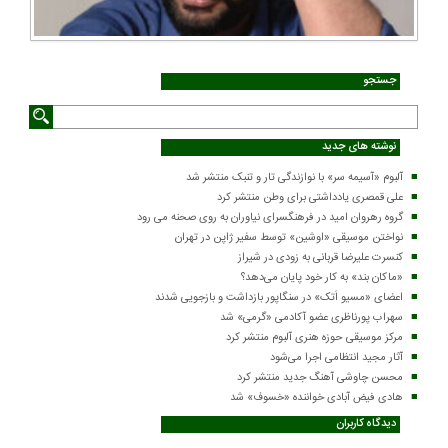
جستجو
نوشته های جدید
آلبوم «آسیمه سر» با نوازندگی تار و تنبک منتشر شد
علی قمصری یادداشتی برای وطن منتشر کرد
گروه رهروان امید در فرهنگسرای نیاوران به روی صحنه می رود
نواختن موسیقی «اوشین» توسط سفیر ژاپن در تهران
کنسرت علیرضا قربانی به زودی در شیراز
«ماکان بند» به کار خود پایان می‌دهد؟
اعضای «مسیو اَتک» در سنگاپور بازداشت و بازجویی شدند
سهراب پورناظری عضو آکادمی «گرمی» شد
مرکز موسیقی حوزه هنری آلبوم منتشر کرد
آثار مجید انتظامی اجرا می‌شود
محسن چاوشی آهنگ جدید منتشر کرد
هادی فیض آبادی خواننده «خسوف» شد
دیدگاه کاربران