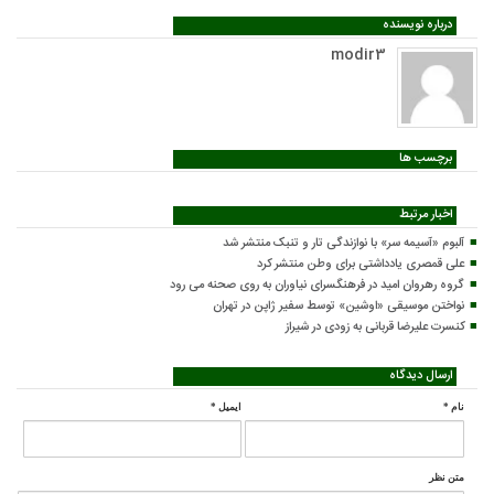
درباره نویسنده
modir3
برچسب ها
اخبار مرتبط
آلبوم «آسیمه سر» با نوازندگی تار و تنبک منتشر شد
علی قمصری یادداشتی برای وطن منتشر کرد
گروه رهروان امید در فرهنگسرای نیاوران به روی صحنه می رود
نواختن موسیقی «اوشین» توسط سفیر ژاپن در تهران
کنسرت علیرضا قربانی به زودی در شیراز
ارسال دیدگاه
نام
*
ایمیل
*
متن نظر