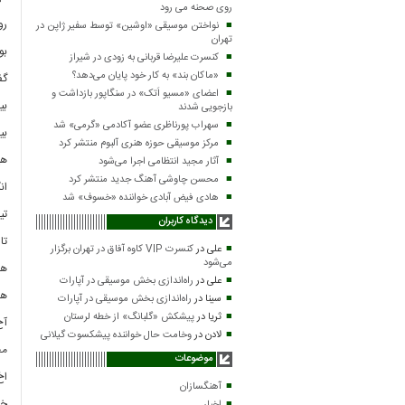
روی صحنه می رود
رو
نواختن موسیقی «اوشین» توسط سفیر ژاپن در
تهران
بو
کنسرت علیرضا قربانی به زودی در شیراز
«ماکان بند» به کار خود پایان می‌دهد؟
گف
اعضای «مسیو اَتک» در سنگاپور بازداشت و
بی
بازجویی شدند
سهراب پورناظری عضو آکادمی «گرمی» شد
بی
مرکز موسیقی حوزه هنری آلبوم منتشر کرد
هی
آثار مجید انتظامی اجرا می‌شود
محسن چاوشی آهنگ جدید منتشر کرد
ان
هادی فیض آبادی خواننده «خسوف» شد
تی
دیدگاه کاربران
تا
علی
در
کنسرت VIP کاوه آفاق در تهران برگزار
می‌شود
هو
علی
در
راه‌اندازی بخش موسیقی در آپارات
هو
سینا
در
راه‌اندازی بخش موسیقی در آپارات
ثریا
در
پیشکش «گلبانگ» از خطه لرستان
آخ
لادن
در
وخامت حال خواننده پیشکسوت گیلانی
مح
موضوعات
اخ
آهنگسازان
خد