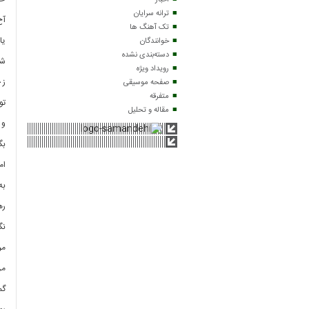
اخبار
ترانه سرایان
آخ
تک آهنگ ها
یا
خوانندگان
دسته‌بندی نشده
شب
رویداد ویژه
ز 
صفحه موسیقی
متفرقه
تو
مقاله و تحلیل
و 
بگ
ام
به
ره
نگ
مر
من
گم