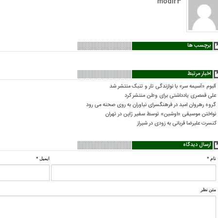
modir3
برچسب ها
اخبار مرتبط
آلبوم «آسیمه سر» با نوازندگی تار و تنبک منتشر شد
علی قمصری یادداشتی برای وطن منتشر کرد
گروه رهروان امید در فرهنگسرای نیاوران به روی صحنه می رود
نواختن موسیقی «اوشین» توسط سفیر ژاپن در تهران
کنسرت علیرضا قربانی به زودی در شیراز
ارسال دیدگاه
نام
*
ایمیل
*
متن نظر