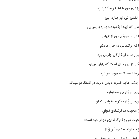
ز‌های من با انتظار میگذرد زیبا
 گفتی کی ابرا ببارد اَیی
تی که ابر‌ها بگذرند دوباره باز میایی
ا کی بوموردَم من از تنهایی
ا که از تنهایی در حال مردنم
زار ساله اینگار کی وارش مِرِه
گار هزاران سال است که باران میبارد
رافا ایسم تا میچون سو دَره
 چشم هایم قدرت دیدن دارند در انتظار تو میمانم
ای روزگار بی محتوایه
ای روزگار دیگر محتوایی ندارد
 محبت در گرفتاری دَوایِ
بت در روزگار گرفتاری دوای درد است
 خداوندَ بیدین اَ روزگارَ
اوندا نگاه کن به این روزگار بد