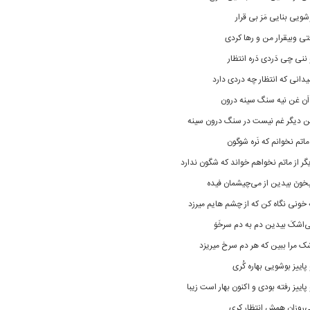
شویی بنایی مَرَ بی قرار
تی وبیقرار من و رها کردی
 ننی چی دَردی دَره انتظار
یدانی که انتظار چه دردی دارد
 اَن غن نیه سنگ سینه درون
ن دیگر غم نیست در سنگ درون سینه
 ماتم نخوانم که نَره شوگون
گر از ماتم نخواهم خواند که شگون ندارد
خونَ بیدین از می‌چیشمان فیده
 خونی نگاه کن که از چشم هایم میرزد‌
‌اشکَ بیدین دم به دم سرخَوَ
ک مرا ببین که هر دم سرخ میریزد
 پاییز بوشویی بهاره کُری
 پاییز رفته بودی و اکنون بهار است زیبا‌
‌روزان همش انتظار کری