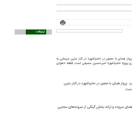
تبلیغات
 پرواز همای با حضور در «خنیاشهر» در کنار متین مرعشی به
نری پروژه «خنیاشهر» امیرحسین سمیعی است. قطعه‌ «هوای
د. پرواز همای با حضور در «خنیاشهر» در کنار متین
است.
مای سروده و ترانه‌ بخشِ گیلکی از سروده‌های مجتبی