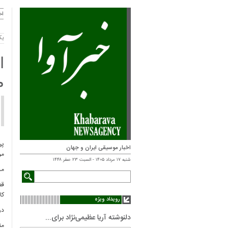
اخ
یکشنبه
ا
م
پر
اخبار موسیقی ایران و جهان
مر
شنبه ۱۷ مرداد ۱۴۰۵ - السبت ۲۳ صفر ۱۴۴۸
مد
قط
کا
رویداد ویژه
در
دلنوشته آریا عظیمی‌نژاد برای...
مت