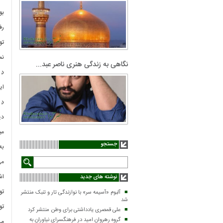
بو
رف
تو
نم
نگاهی به زندگی هنری ناصر عبد...
دِ
ای
دِ
دی
می
جستجو
به
می
اش
نوشته های جدید
تو
آلبوم «آسیمه سر» با نوازندگی تار و تنبک منتشر
شد
تو
علی قمصری یادداشتی برای وطن منتشر کرد
گروه رهروان امید در فرهنگسرای نیاوران به
می