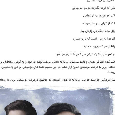
 گفتی کی ابرا ببارد اَیی
تی که ابر‌ها بگذرند دوباره باز میایی
ا کی بوموردَم من از تنهایی
ا که از تنهایی در حال مردنم
زار ساله اینگار کی وارش مِرِه
گار هزاران سال است که باران میبارد
رافا ایسم تا میچون سو دَره
 چشم هایم قدرت دیدن دارند در انتظار تو میمانم
نیاشهر» اتفاقی هنری و کاملا مستقل است که تلاش می‌کند تولیدات خود را به گوش مخاطبان بر
تلف ایران را در کنار موسیقی امروز قرار دهد. در این مسیر، نغمه‌های موسیقی نواحی با تنظیمی 
‌رسد.
ین مرعشی خواننده‌ جوانی است که به عنوان استعدادی نوظهور در عرصه موسیقی ایران، به مخا