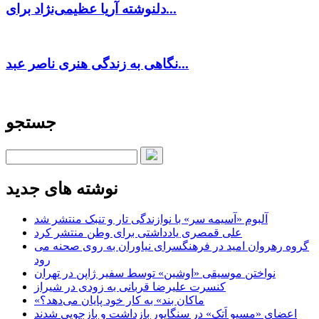
دلنوشته آریا عظیمی‌نژاد برای...
نگاهی به زندگی هنری ناصر عبد...
جستجو
نوشته های جدید
آلبوم «آسیمه سر» با نوازندگی تار و تنبک منتشر شد
علی قمصری یادداشتی برای وطن منتشر کرد
گروه رهروان امید در فرهنگسرای نیاوران به روی صحنه می
رود
نواختن موسیقی «اوشین» توسط سفیر ژاپن در تهران
کنسرت علیرضا قربانی به زودی در شیراز
«ماکان بند» به کار خود پایان می‌دهد؟
اعضای «مسیو اَتک» در سنگاپور بازداشت و بازجویی شدند