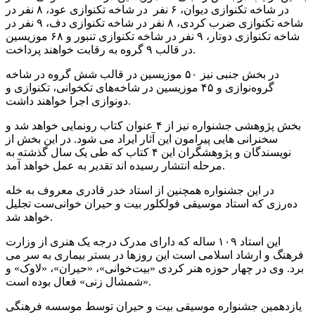
در شاخه تکنوازی دیوان، ۶ نفر در شاخه تکنوازی عود، ۸ نفر در
شاخه تکنوازی ضرب کردی، ۸ نفر در شاخه تکنوازی دف، ۹ نفر در
شاخه تکنوازی دوتار، ۹ نفر در شاخه تکنوازی تنبور و ۶۸ موزیسین
در قالب ۹ گروه به رقابت خواهند پرداخت.
در بخش جنبی نیز ۵۰ موزیسین در قالب شش گروە در شاخه‌
گروه‌نوازی و ۴۵ موزیسین در شاخه‌های تکخوانی، تکنوازی و
دونوازی اجرا خواهند داشت.
بخش پژوهشی جشنواره نیز از ۴ عنوان کتاب رونمایی خواهد شد و
سخنرانی هایی پیرامون این آثار ایراد می شود. در این بخش از
نویسندگان و پژوهشگران این ۴ کتاب که طی یک سال گذشته به
مرحله انتشار رسیده اند تقدیر به عمل خواهد آمد.
در این جشنواره همچنین از استاد خدر قادری معروف به خلە
دەرزی که استاد موسیقی فولکلور بیت و حیران خوانی‌ست تجلیل
خواهد شد.
این استاد ۱۰۹ ساله که دارای مدرک درجه یک هنری از وزارت
فرهنگ و ارشاد اسلامی است این روزها در بستر بیماری به سر می
برد. وی در چهار حوزه هنر کردی «بیت‌خوانی»، «حیران»، «لاوک» و
«شمشال‌ زنی» فعال بوده است.
یازدهمین جشنواره موسیقی بیت و حیران توسط موسسه فرهنگی