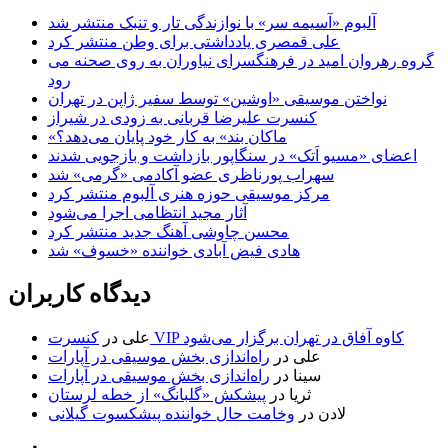
آلبوم «آسیمه سر» با نوازندگی تار و تنبک منتشر شد
علی قمصری یادداشتی برای وطن منتشر کرد
گروه رهروان امید در فرهنگسرای نیاوران به روی صحنه می
رود
نواختن موسیقی «اوشین» توسط سفیر ژاپن در تهران
کنسرت علیرضا قربانی به زودی در شیراز
«ماکان بند» به کار خود پایان می‌دهد؟
اعضای «مسیو اَتک» در سنگاپور بازداشت و بازجویی شدند
سهراب پورناظری عضو آکادمی «گرمی» شد
مرکز موسیقی حوزه هنری آلبوم منتشر کرد
آثار مجید انتظامی اجرا می‌شود
محسن چاوشی آهنگ جدید منتشر کرد
هادی فیض آبادی خواننده «خسوف» شد
دیدگاه کاربران
کنسرت VIP کاوه آفاق در تهران برگزار می‌شود
علی
در
علی
در
راه‌اندازی بخش موسیقی در آپارات
سینا
در
راه‌اندازی بخش موسیقی در آپارات
ثریا
در
پیشکش «گلبانگ» از خطه لرستان
لادن
در
وخامت حال خواننده پیشکسوت گیلانی