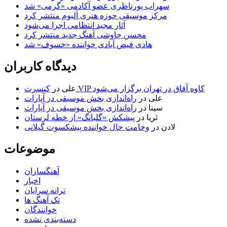
سهراب پورناظری عضو آکادمی «گرمی» شد
مرکز موسیقی حوزه هنری آلبوم منتشر کرد
آثار مجید انتظامی اجرا می‌شود
محسن چاوشی آهنگ جدید منتشر کرد
هادی فیض آبادی خواننده «خسوف» شد
دیدگاه کاربران
کنسرت VIP کاوه آفاق در تهران برگزار می‌شود
علی
در
علی
در
راه‌اندازی بخش موسیقی در آپارات
سینا
در
راه‌اندازی بخش موسیقی در آپارات
ثریا
در
پیشکش «گلبانگ» از خطه لرستان
لادن
در
وخامت حال خواننده پیشکسوت گیلانی
موضوعات
آهنگسازان
اخبار
ترانه سرایان
تک آهنگ ها
خوانندگان
دسته‌بندی نشده