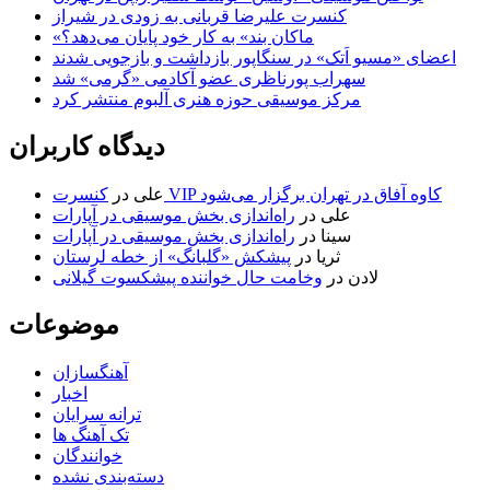
کنسرت علیرضا قربانی به زودی در شیراز
«ماکان بند» به کار خود پایان می‌دهد؟
اعضای «مسیو اَتک» در سنگاپور بازداشت و بازجویی شدند
سهراب پورناظری عضو آکادمی «گرمی» شد
مرکز موسیقی حوزه هنری آلبوم منتشر کرد
دیدگاه کاربران
کنسرت VIP کاوه آفاق در تهران برگزار می‌شود
علی
در
علی
در
راه‌اندازی بخش موسیقی در آپارات
سینا
در
راه‌اندازی بخش موسیقی در آپارات
ثریا
در
پیشکش «گلبانگ» از خطه لرستان
لادن
در
وخامت حال خواننده پیشکسوت گیلانی
موضوعات
آهنگسازان
اخبار
ترانه سرایان
تک آهنگ ها
خوانندگان
دسته‌بندی نشده