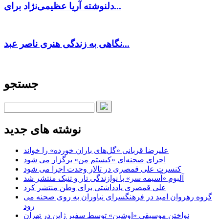
دلنوشته آریا عظیمی‌نژاد برای...
نگاهی به زندگی هنری ناصر عبد...
جستجو
نوشته های جدید
علیرضا قربانی «گل‌های باران خورده» را خواند
اجرای صحنه‌ای «کیستم من» برگزار می شود
کنسرت علی قمصری در تالار وحدت اجرا می شود
آلبوم «آسیمه سر» با نوازندگی تار و تنبک منتشر شد
علی قمصری یادداشتی برای وطن منتشر کرد
گروه رهروان امید در فرهنگسرای نیاوران به روی صحنه می
رود
نواختن موسیقی «اوشین» توسط سفیر ژاپن در تهران