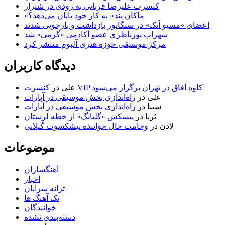
کنسرت علیرضا قربانی به زودی در شیراز
«ماکان بند» به کار خود پایان می‌دهد؟
اعضای «مسیو اَتک» در سنگاپور بازداشت و بازجویی شدند
سهراب پورناظری عضو آکادمی «گرمی» شد
مرکز موسیقی حوزه هنری آلبوم منتشر کرد
دیدگاه کاربران
کنسرت VIP کاوه آفاق در تهران برگزار می‌شود
علی
در
علی
در
راه‌اندازی بخش موسیقی در آپارات
سینا
در
راه‌اندازی بخش موسیقی در آپارات
ثریا
در
پیشکش «گلبانگ» از خطه لرستان
لادن
در
وخامت حال خواننده پیشکسوت گیلانی
موضوعات
آهنگسازان
اخبار
ترانه سرایان
تک آهنگ ها
خوانندگان
دسته‌بندی نشده