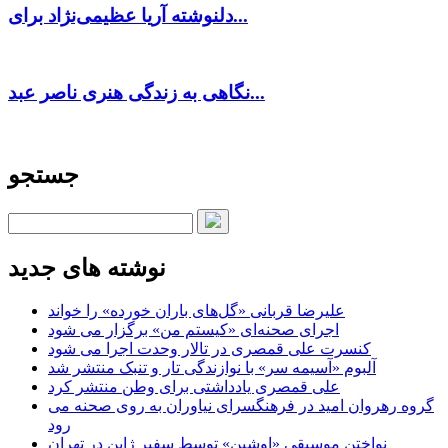
دلنوشته آریا عظیمی‌نژاد برای...
نگاهی به زندگی هنری ناصر عبد...
جستجو
نوشته های جدید
علیرضا قربانی «گل‌های باران خورده» را خواند
اجرای صحنه‌ای «کیستم من» برگزار می شود
کنسرت علی قمصری در تالار وحدت اجرا می شود
آلبوم «آسیمه سر» با نوازندگی تار و تنبک منتشر شد
علی قمصری یادداشتی برای وطن منتشر کرد
گروه رهروان امید در فرهنگسرای نیاوران به روی صحنه می
رود
نواختن موسیقی «اوشین» توسط سفیر ژاپن در تهران