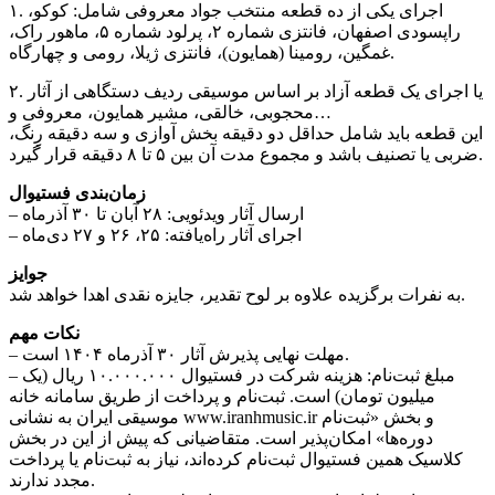
۱. اجرای یکی از ده قطعه منتخب جواد معروفی شامل: کوکو،
راپسودی اصفهان، فانتزی شماره ۲، پرلود شماره ۵، ماهور راک،
غمگین، رومینا (همایون)، فانتزی ژیلا، رومی و چهارگاه.
۲. یا اجرای یک قطعه آزاد بر اساس موسیقی ردیف دستگاهی از آثار
محجوبی، خالقی، مشیر همایون، معروفی و…
این قطعه باید شامل حداقل دو دقیقه بخش آوازی و سه دقیقه رِنگ،
ضربی یا تصنیف باشد و مجموع مدت آن بین ۵ تا ۸ دقیقه قرار گیرد.
زمان‌بندی فستیوال
– ارسال آثار ویدئویی: ۲۸ آبان تا ۳۰ آذرماه
– اجرای آثار راه‌یافته: ۲۵، ۲۶ و ۲۷ دی‌ماه
جوایز
به نفرات برگزیده علاوه بر لوح تقدیر، جایزه نقدی اهدا خواهد شد.
نکات مهم
– مهلت نهایی پذیرش آثار ۳۰ آذرماه ۱۴۰۴ است.
– مبلغ ثبت‌نام: هزینه شرکت در فستیوال ۱۰.۰۰۰.۰۰۰ ریال (یک
میلیون تومان) است. ثبت‌نام و پرداخت از طریق سامانه خانه
موسیقی ایران به نشانی www.iranhmusic.ir و بخش «ثبت‌نام
دوره‌ها» امکان‌پذیر است. متقاضیانی که پیش از این در بخش
کلاسیک همین فستیوال ثبت‌نام کرده‌اند، نیاز به ثبت‌نام یا پرداخت
مجدد ندارند.