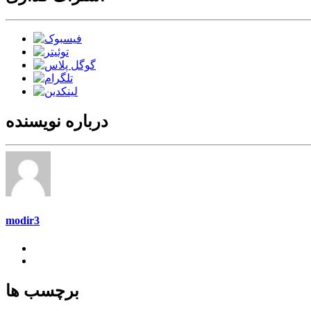
درباره نویسنده
modir3
برچسب ها