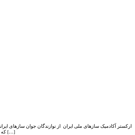
ارکستر آکادمیک سازهای ملی ایران از نوازندگان جوان سازهای ایران
که ۸ سال پیش با نظارت استاد فرهاد فخرالدینی و رهبری علی اکبر قربانی برای حضور در جشنوارۀ سِرپر قزاقستان، فعالیت خود را آغاز کرده […]