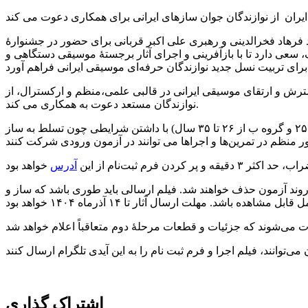
ه ۸ سال پیش با نظارت استاد فرهاد فخرالدینی و رهبری علی اکبر قربانی برای حضور در جشنوارۀ
، سعی دارد تا با بازآفرینی و اجرای آثار برجستۀ موسیقی دستگاهی و
ستی و رهبری علی‌اکبر قربانی با هدف گسترش و ارتقای موسیقی ایرانی در قالبی علمی،منظم و ارکسترال، از
نوازندگان مستعد دعوت به همکاری می کند.
نوازندگان سازهای تار، سه‌تار، سنتور، کمانچه، نی، عود، بم‌تار، قیچک باس، قانون، تمبک در ردۀ سنی۱۴ تا ۳۵ سال (گروه الف از ۱۴ تا ۲۵ و گروه ب از ۲۶ تا ۳۵ سال) با داشتن شرایطی چون تسلط به ساز
رم ثبت‌نام از این
آدرس
ز روند آزمون حذف خواهند شد. فیلم ارسالی باید طوری باشد که ساز و
اشتراک گذاری