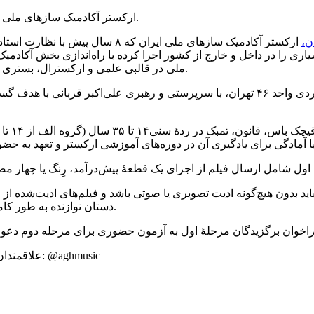
ارکستر آکادمیک سازهای ملی ایران از نوازندگان جوان سازهای ایرانی برای همکاری دعوت می کند.
ن،
ارکستر آکادمیک سازهای ملی ایران ک
اری را در داخل و خارج از کشور اجرا کرده با راه‌اندازی بخش آکادمیک
ملی در قالبی علمی و ارکسترال، بستری برای تربیت نسل جدید نوازندگان حرفه‌ای موسیقی ایرانی فراهم آورد.
بر اساس این هدف، این ارکستر با همکاری دانشگاه علمی کاربردی واحد ۴۶ تهران، با سرپر
ال فیلم از اجرای یک قطعۀ پیش‌درآمد، رِنگ یا چهار مضراب، حد اکثر ۳ دقیقه و پر کردن ف
باید بدون هیچ‌گونه ادیت تصویری یا صوتی باشد و فیلم‌های ادیت‌شده ا
دستان نوازنده به طور کامل قابل مشاهده باشد. مهلت ارسال آثار تا ۱۴ آذرماه ۱۴۰۴ خواهد بود.
علاقمندان می‌توانند، فیلم اجرا و فرم ثبت نام را به این آیدی تلگرام ارسال کنند: @aghmusic