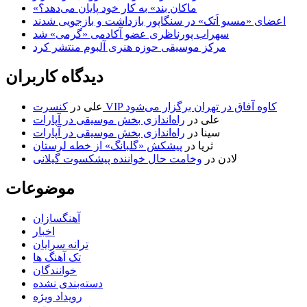
«ماکان بند» به کار خود پایان می‌دهد؟
اعضای «مسیو اَتک» در سنگاپور بازداشت و بازجویی شدند
سهراب پورناظری عضو آکادمی «گرمی» شد
مرکز موسیقی حوزه هنری آلبوم منتشر کرد
دیدگاه کاربران
کنسرت VIP کاوه آفاق در تهران برگزار می‌شود
علی
در
علی
در
راه‌اندازی بخش موسیقی در آپارات
سینا
در
راه‌اندازی بخش موسیقی در آپارات
ثریا
در
پیشکش «گلبانگ» از خطه لرستان
لادن
در
وخامت حال خواننده پیشکسوت گیلانی
موضوعات
آهنگسازان
اخبار
ترانه سرایان
تک آهنگ ها
خوانندگان
دسته‌بندی نشده
رویداد ویژه