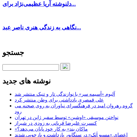
دلنوشته آریا عظیمی‌نژاد برای...
نگاهی به زندگی هنری ناصر عبد...
جستجو
نوشته های جدید
آلبوم «آسیمه سر» با نوازندگی تار و تنبک منتشر شد
علی قمصری یادداشتی برای وطن منتشر کرد
گروه رهروان امید در فرهنگسرای نیاوران به روی صحنه می
رود
نواختن موسیقی «اوشین» توسط سفیر ژاپن در تهران
کنسرت علیرضا قربانی به زودی در شیراز
«ماکان بند» به کار خود پایان می‌دهد؟
اعضای «مسیو اَتک» در سنگاپور بازداشت و بازجویی شدند