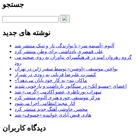
جستجو
نوشته های جدید
آلبوم «آسیمه سر» با نوازندگی تار و تنبک منتشر شد
علی قمصری یادداشتی برای وطن منتشر کرد
گروه رهروان امید در فرهنگسرای نیاوران به روی صحنه می
رود
نواختن موسیقی «اوشین» توسط سفیر ژاپن در تهران
کنسرت علیرضا قربانی به زودی در شیراز
«ماکان بند» به کار خود پایان می‌دهد؟
اعضای «مسیو اَتک» در سنگاپور بازداشت و بازجویی شدند
سهراب پورناظری عضو آکادمی «گرمی» شد
مرکز موسیقی حوزه هنری آلبوم منتشر کرد
آثار مجید انتظامی اجرا می‌شود
محسن چاوشی آهنگ جدید منتشر کرد
هادی فیض آبادی خواننده «خسوف» شد
دیدگاه کاربران