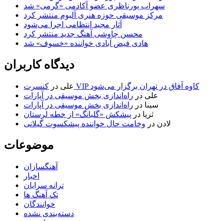
سهراب پورناظری عضو آکادمی «گرمی» شد
مرکز موسیقی حوزه هنری آلبوم منتشر کرد
آثار مجید انتظامی اجرا می‌شود
محسن چاوشی آهنگ جدید منتشر کرد
هادی فیض آبادی خواننده «خسوف» شد
دیدگاه کاربران
کنسرت VIP کاوه آفاق در تهران برگزار می‌شود
علی
در
علی
در
راه‌اندازی بخش موسیقی در آپارات
سینا
در
راه‌اندازی بخش موسیقی در آپارات
ثریا
در
پیشکش «گلبانگ» از خطه لرستان
لادن
در
وخامت حال خواننده پیشکسوت گیلانی
موضوعات
آهنگسازان
اخبار
ترانه سرایان
تک آهنگ ها
خوانندگان
دسته‌بندی نشده