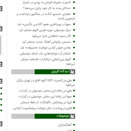
کنسرت علیرضا قربانی به زودی در شیراز
«ماکان بند» به کار خود پایان می‌دهد؟
اعضای «مسیو اَتک» در سنگاپور بازداشت و
بازجویی شدند
سهراب پورناظری عضو آکادمی «گرمی» شد
مرکز موسیقی حوزه هنری آلبوم منتشر کرد
آثار مجید انتظامی اجرا می‌شود
محسن چاوشی آهنگ جدید منتشر کرد
هادی فیض آبادی خواننده «خسوف» شد
انتشار نُت نوشته‌های یک استاد موسیقی
آلبوم بین‌المللی «یالثارات الامام» منتشر
می‌شود
دیدگاه کاربران
علی
در
کنسرت VIP کاوه آفاق در تهران برگزار
می‌شود
علی
در
راه‌اندازی بخش موسیقی در آپارات
سینا
در
راه‌اندازی بخش موسیقی در آپارات
ثریا
در
پیشکش «گلبانگ» از خطه لرستان
لادن
در
وخامت حال خواننده پیشکسوت گیلانی
موضوعات
آهنگسازان