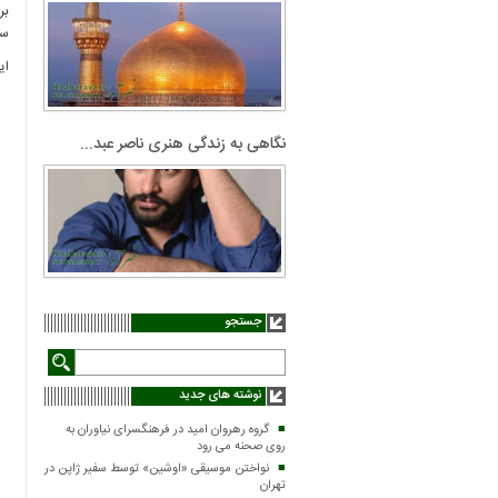
بر
سم
این ک
نگاهی به زندگی هنری ناصر عبد...
جستجو
نوشته های جدید
گروه رهروان امید در فرهنگسرای نیاوران به
روی صحنه می رود
نواختن موسیقی «اوشین» توسط سفیر ژاپن در
تهران