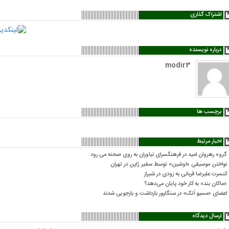
اشتراک گذاری
درباره نویسنده
modir3
برچسب ها
اخبار مرتبط
گروه رهروان امید در فرهنگسرای نیاوران به روی صحنه می رود
نواختن موسیقی «اوشین» توسط سفیر ژاپن در تهران
کنسرت علیرضا قربانی به زودی در شیراز
«ماکان بند» به کار خود پایان می‌دهد؟
اعضای «مسیو اَتک» در سنگاپور بازداشت و بازجویی شدند
ارسال دیدگاه