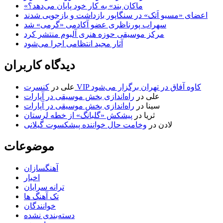
«ماکان بند» به کار خود پایان می‌دهد؟
اعضای «مسیو اَتک» در سنگاپور بازداشت و بازجویی شدند
سهراب پورناظری عضو آکادمی «گرمی» شد
مرکز موسیقی حوزه هنری آلبوم منتشر کرد
آثار مجید انتظامی اجرا می‌شود
دیدگاه کاربران
کنسرت VIP کاوه آفاق در تهران برگزار می‌شود
علی
در
علی
در
راه‌اندازی بخش موسیقی در آپارات
سینا
در
راه‌اندازی بخش موسیقی در آپارات
ثریا
در
پیشکش «گلبانگ» از خطه لرستان
لادن
در
وخامت حال خواننده پیشکسوت گیلانی
موضوعات
آهنگسازان
اخبار
ترانه سرایان
تک آهنگ ها
خوانندگان
دسته‌بندی نشده