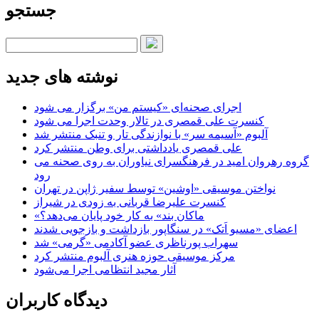
جستجو
نوشته های جدید
اجرای صحنه‌ای «کیستم من» برگزار می شود
کنسرت علی قمصری در تالار وحدت اجرا می شود
آلبوم «آسیمه سر» با نوازندگی تار و تنبک منتشر شد
علی قمصری یادداشتی برای وطن منتشر کرد
گروه رهروان امید در فرهنگسرای نیاوران به روی صحنه می
رود
نواختن موسیقی «اوشین» توسط سفیر ژاپن در تهران
کنسرت علیرضا قربانی به زودی در شیراز
«ماکان بند» به کار خود پایان می‌دهد؟
اعضای «مسیو اَتک» در سنگاپور بازداشت و بازجویی شدند
سهراب پورناظری عضو آکادمی «گرمی» شد
مرکز موسیقی حوزه هنری آلبوم منتشر کرد
آثار مجید انتظامی اجرا می‌شود
دیدگاه کاربران