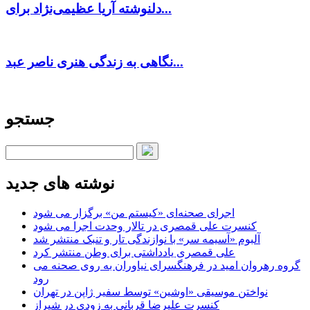
دلنوشته آریا عظیمی‌نژاد برای...
نگاهی به زندگی هنری ناصر عبد...
جستجو
نوشته های جدید
اجرای صحنه‌ای «کیستم من» برگزار می شود
کنسرت علی قمصری در تالار وحدت اجرا می شود
آلبوم «آسیمه سر» با نوازندگی تار و تنبک منتشر شد
علی قمصری یادداشتی برای وطن منتشر کرد
گروه رهروان امید در فرهنگسرای نیاوران به روی صحنه می
رود
نواختن موسیقی «اوشین» توسط سفیر ژاپن در تهران
کنسرت علیرضا قربانی به زودی در شیراز