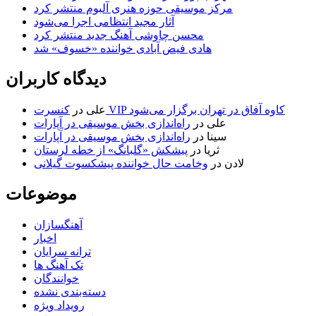
مرکز موسیقی حوزه هنری آلبوم منتشر کرد
آثار مجید انتظامی اجرا می‌شود
محسن چاوشی آهنگ جدید منتشر کرد
هادی فیض آبادی خواننده «خسوف» شد
دیدگاه کاربران
کنسرت VIP کاوه آفاق در تهران برگزار می‌شود
علی
در
علی
در
راه‌اندازی بخش موسیقی در آپارات
سینا
در
راه‌اندازی بخش موسیقی در آپارات
ثریا
در
پیشکش «گلبانگ» از خطه لرستان
لادن
در
وخامت حال خواننده پیشکسوت گیلانی
موضوعات
آهنگسازان
اخبار
ترانه سرایان
تک آهنگ ها
خوانندگان
دسته‌بندی نشده
رویداد ویژه