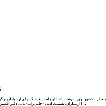
ن
نشست ادبی «خانه ترانه» با یادی از دکتر افشین یداللهی شاعر فقید و مطر
ارسباران؛ نشست ادبی «خانه ترانه» با یاد دکتر افشین یداللهی شاعر فقید و مطرح کشور، روز پنج‌شنبه ۱۵ آبان‌ ماه ساعت […]