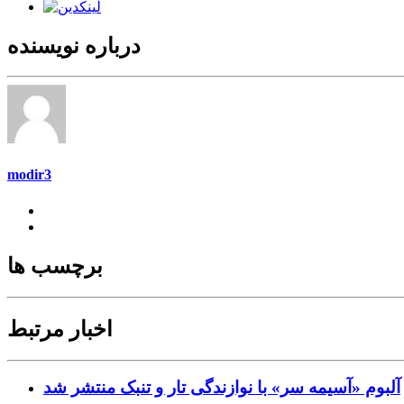
درباره نویسنده
modir3
برچسب ها
اخبار مرتبط
آلبوم «آسیمه سر» با نوازندگی تار و تنبک منتشر شد