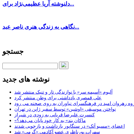
دلنوشته آریا عظیمی‌نژاد برای...
نگاهی به زندگی هنری ناصر عبد...
جستجو
نوشته های جدید
آلبوم «آسیمه سر» با نوازندگی تار و تنبک منتشر شد
علی قمصری یادداشتی برای وطن منتشر کرد
وه رهروان امید در فرهنگسرای نیاوران به روی صحنه می رود
نواختن موسیقی «اوشین» توسط سفیر ژاپن در تهران
کنسرت علیرضا قربانی به زودی در شیراز
«ماکان بند» به کار خود پایان می‌دهد؟
اعضای «مسیو اَتک» در سنگاپور بازداشت و بازجویی شدند
سهراب پورناظری عضو آکادمی «گرمی» شد