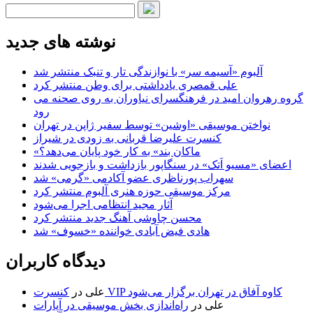
نوشته های جدید
آلبوم «آسیمه سر» با نوازندگی تار و تنبک منتشر شد
علی قمصری یادداشتی برای وطن منتشر کرد
گروه رهروان امید در فرهنگسرای نیاوران به روی صحنه می
رود
نواختن موسیقی «اوشین» توسط سفیر ژاپن در تهران
کنسرت علیرضا قربانی به زودی در شیراز
«ماکان بند» به کار خود پایان می‌دهد؟
اعضای «مسیو اَتک» در سنگاپور بازداشت و بازجویی شدند
سهراب پورناظری عضو آکادمی «گرمی» شد
مرکز موسیقی حوزه هنری آلبوم منتشر کرد
آثار مجید انتظامی اجرا می‌شود
محسن چاوشی آهنگ جدید منتشر کرد
هادی فیض آبادی خواننده «خسوف» شد
دیدگاه کاربران
کنسرت VIP کاوه آفاق در تهران برگزار می‌شود
علی
در
علی
در
راه‌اندازی بخش موسیقی در آپارات