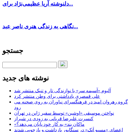
دلنوشته آریا عظیمی‌نژاد برای...
نگاهی به زندگی هنری ناصر عبد...
جستجو
نوشته های جدید
آلبوم «آسیمه سر» با نوازندگی تار و تنبک منتشر شد
علی قمصری یادداشتی برای وطن منتشر کرد
گروه رهروان امید در فرهنگسرای نیاوران به روی صحنه می
رود
نواختن موسیقی «اوشین» توسط سفیر ژاپن در تهران
کنسرت علیرضا قربانی به زودی در شیراز
«ماکان بند» به کار خود پایان می‌دهد؟
اعضای «مسیو اَتک» در سنگاپور بازداشت و بازجویی شدند