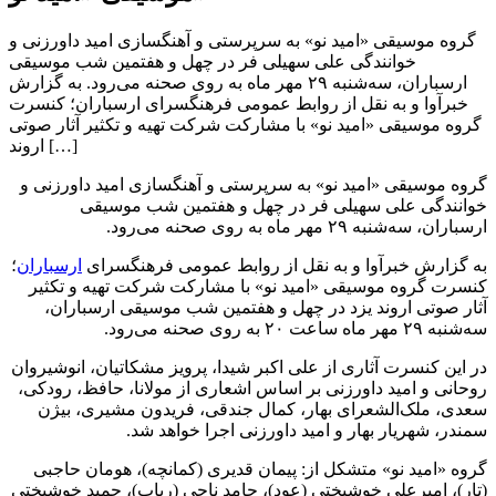
گروه موسیقی «امید نو» به سرپرستی و آهنگسازی امید داورزنی و
خوانندگی علی سهیلی‌ فر در چهل و هفتمین شب موسیقی
ارسباران، سه‌شنبه ۲۹ مهر ماه به روی صحنه می‌رود. به گزارش
خبرآوا و به نقل از روابط عمومی فرهنگسرای ارسباران؛ کنسرت
گروه موسیقی «امید نو» با مشارکت شرکت تهیه و تکثیر آثار صوتی
اروند […]
گروه موسیقی «امید نو» به سرپرستی و آهنگسازی امید داورزنی و
خوانندگی علی سهیلی‌ فر در چهل و هفتمین شب موسیقی
ارسباران، سه‌شنبه ۲۹ مهر ماه به روی صحنه می‌رود.
به گزارش خبرآوا و به نقل از روابط عمومی فرهنگسرای
ارسباران
؛
کنسرت گروه موسیقی «امید نو» با مشارکت شرکت تهیه و تکثیر
آثار صوتی اروند یزد در چهل و هفتمین شب موسیقی ارسباران،
سه‌شنبه ۲۹ مهر‌ ماه ساعت ۲۰ به روی صحنه می‌رود.
در این کنسرت آثاری از علی اکبر شیدا، پرویز مشکاتیان، انوشیروان
روحانی و امید داورزنی بر اساس اشعاری از مولانا، حافظ، رودکی،
سعدی، ملک‌الشعرای بهار، کمال جندقی، فریدون مشیری، بیژن
سمندر، شهریار بهار و امید داورزنی اجرا خواهد شد.
گروه «امید نو» متشکل از: پیمان قدیری (کمانچه)، هومان حاجبی
(تار)، امیرعلی خوشبختی (عود)، حامد ناجی (رباب)، حمید خوشبختی