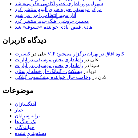
سهراب پورناظری عضو آکادمی «گرمی» شد
مرکز موسیقی حوزه هنری آلبوم منتشر کرد
آثار مجید انتظامی اجرا می‌شود
محسن چاوشی آهنگ جدید منتشر کرد
هادی فیض آبادی خواننده «خسوف» شد
دیدگاه کاربران
کنسرت VIP کاوه آفاق در تهران برگزار می‌شود
علی
در
علی
در
راه‌اندازی بخش موسیقی در آپارات
سینا
در
راه‌اندازی بخش موسیقی در آپارات
ثریا
در
پیشکش «گلبانگ» از خطه لرستان
لادن
در
وخامت حال خواننده پیشکسوت گیلانی
موضوعات
آهنگسازان
اخبار
ترانه سرایان
تک آهنگ ها
خوانندگان
دسته‌بندی نشده