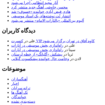
آثار مجید انتظامی اجرا می‌شود
محسن چاوشی آهنگ جدید منتشر کرد
هادی فیض آبادی خواننده «خسوف» شد
انتشار نُت نوشته‌های یک استاد موسیقی
آلبوم بین‌المللی «یالثارات الامام» منتشر می‌شود
دیدگاه کاربران
کنسرت VIP کاوه آفاق در تهران برگزار می‌شود
علی
در
علی
در
راه‌اندازی بخش موسیقی در آپارات
سینا
در
راه‌اندازی بخش موسیقی در آپارات
ثریا
در
پیشکش «گلبانگ» از خطه لرستان
لادن
در
وخامت حال خواننده پیشکسوت گیلانی
موضوعات
آهنگسازان
اخبار
ترانه سرایان
تک آهنگ ها
خوانندگان
دسته‌بندی نشده