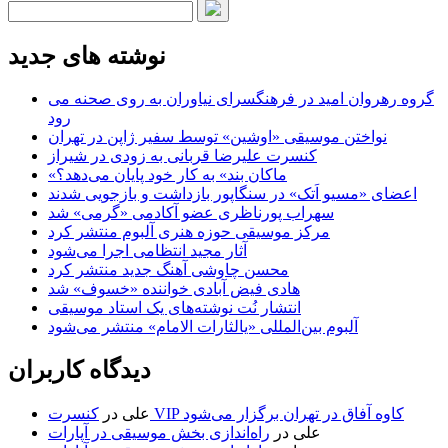
نوشته های جدید
گروه رهروان امید در فرهنگسرای نیاوران به روی صحنه می
رود
نواختن موسیقی «اوشین» توسط سفیر ژاپن در تهران
کنسرت علیرضا قربانی به زودی در شیراز
«ماکان بند» به کار خود پایان می‌دهد؟
اعضای «مسیو اَتک» در سنگاپور بازداشت و بازجویی شدند
سهراب پورناظری عضو آکادمی «گرمی» شد
مرکز موسیقی حوزه هنری آلبوم منتشر کرد
آثار مجید انتظامی اجرا می‌شود
محسن چاوشی آهنگ جدید منتشر کرد
هادی فیض آبادی خواننده «خسوف» شد
انتشار نُت نوشته‌های یک استاد موسیقی
آلبوم بین‌المللی «یالثارات الامام» منتشر می‌شود
دیدگاه کاربران
کنسرت VIP کاوه آفاق در تهران برگزار می‌شود
علی
در
علی
در
راه‌اندازی بخش موسیقی در آپارات