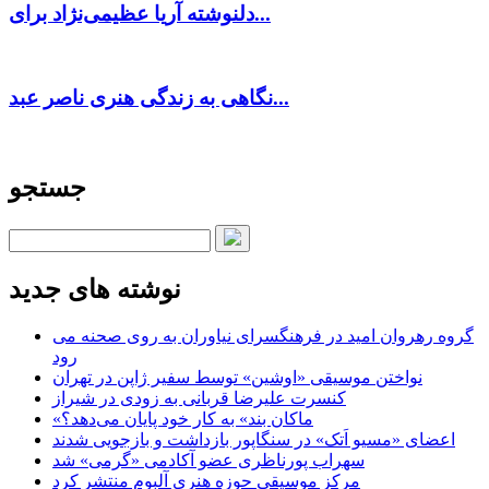
دلنوشته آریا عظیمی‌نژاد برای...
نگاهی به زندگی هنری ناصر عبد...
جستجو
نوشته های جدید
گروه رهروان امید در فرهنگسرای نیاوران به روی صحنه می
رود
نواختن موسیقی «اوشین» توسط سفیر ژاپن در تهران
کنسرت علیرضا قربانی به زودی در شیراز
«ماکان بند» به کار خود پایان می‌دهد؟
اعضای «مسیو اَتک» در سنگاپور بازداشت و بازجویی شدند
سهراب پورناظری عضو آکادمی «گرمی» شد
مرکز موسیقی حوزه هنری آلبوم منتشر کرد