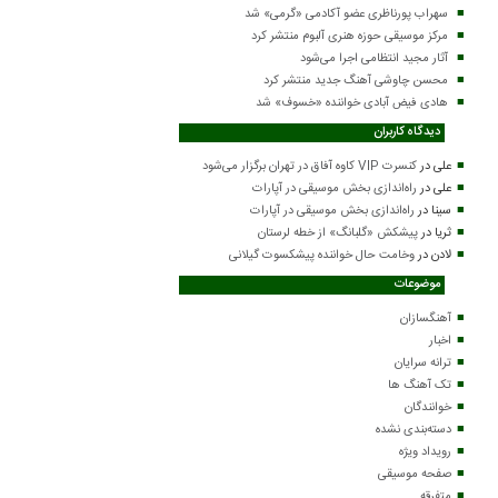
سهراب پورناظری عضو آکادمی «گرمی» شد
مرکز موسیقی حوزه هنری آلبوم منتشر کرد
آثار مجید انتظامی اجرا می‌شود
محسن چاوشی آهنگ جدید منتشر کرد
هادی فیض آبادی خواننده «خسوف» شد
دیدگاه کاربران
علی
در
کنسرت VIP کاوه آفاق در تهران برگزار می‌شود
علی
در
راه‌اندازی بخش موسیقی در آپارات
سینا
در
راه‌اندازی بخش موسیقی در آپارات
ثریا
در
پیشکش «گلبانگ» از خطه لرستان
لادن
در
وخامت حال خواننده پیشکسوت گیلانی
موضوعات
آهنگسازان
اخبار
ترانه سرایان
تک آهنگ ها
خوانندگان
دسته‌بندی نشده
رویداد ویژه
صفحه موسیقی
متفرقه