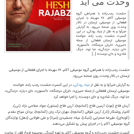
وحدت می آید
حشمت رجب‌زاده با همراهی گروه
موسیقی آکام، ۲۸ مهرماه با اجرای
قطعاتی از موسیقی لرستان در تالار
وحدت روی صحنه می‌رود. به گزارش
خبرآوا و به نقل از بنیاد رودکی، در این
کنسرت حشمت رجب زاده، خواننده
موسیقی لرستان قطعاتی از جمله
«میری»، «لرزان مرجنگه»، «آسمون»،
«ای دیار»، «زندگی»، «با تو»، «رنگ
شادی» و «ای دوست» […]
حشمت رجب‌زاده با همراهی گروه موسیقی آکام، ۲۸ مهرماه با اجرای قطعاتی از موسیقی
لرستان در تالار وحدت روی صحنه می‌رود.
به گزارش خبرآوا و به نقل از
بنیاد رودکی
، در این کنسرت حشمت رجب زاده، خواننده
موسیقی لرستان قطعاتی از جمله «میری»، «لرزان مرجنگه»، «آسمون»، «ای دیار»، «زندگی»،
«با تو»، «رنگ شادی» و «ای دوست» را اجرا خواهد کرد.
آرمان فلاح (عود)، آرمین فلاح (کمانچه)، آرین فلاح (سنتور)، جواد صلاحی نژاد (نی)،
کامیار روشنکار (تار)، آرین شوقی (کمانچه)، مهران ترک زبان (کمانچه)، یزدان سیاح مقدم
(کوبه‌ای)، علیرضا صحرایی (تنبک)، میلاد جمشیدی (سرنا) و علی طولابی (دهل) نوازندگان
گروه موسیقی آکام را در اجرای پیش رو تشکیل می‌دهند.
کنسرت حشمت رجب‌زاده و گروه موسیقی آکام به تهیه کنندگی موسسه فروغ فلق، از ساعت