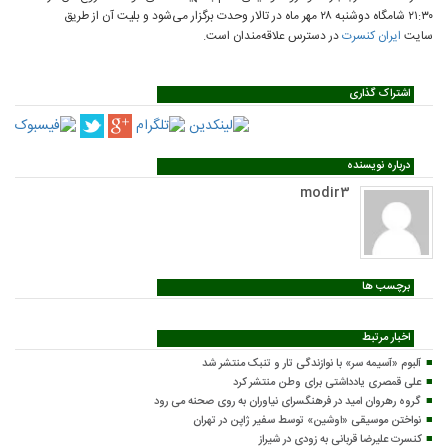
۲۱:۳۰ شامگاه دوشنبه ۲۸ مهر ماه در تالار وحدت برگزار می‌شود و بلیت آن از طریق
سایت
ایران‌ کنسرت
در دسترس علاقه‌مندان است.
اشتراک گذاری
درباره نویسنده
modir3
برچسب ها
اخبار مرتبط
آلبوم «آسیمه سر» با نوازندگی تار و تنبک منتشر شد
علی قمصری یادداشتی برای وطن منتشر کرد
گروه رهروان امید در فرهنگسرای نیاوران به روی صحنه می رود
نواختن موسیقی «اوشین» توسط سفیر ژاپن در تهران
کنسرت علیرضا قربانی به زودی در شیراز