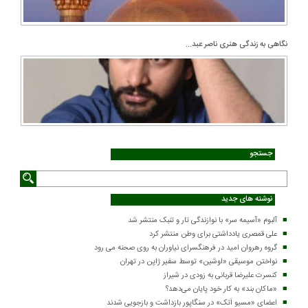
نگاهی به زندگی هنری ناصر عبد...
جستجو
نوشته های جدید
آلبوم «آسیمه سر» با نوازندگی تار و تنبک منتشر شد
علی قمصری یادداشتی برای وطن منتشر کرد
گروه رهروان امید در فرهنگسرای نیاوران به روی صحنه می رود
نواختن موسیقی «اوشین» توسط سفیر ژاپن در تهران
کنسرت علیرضا قربانی به زودی در شیراز
«ماکان بند» به کار خود پایان می‌دهد؟
اعضای «مسیو اَتک» در سنگاپور بازداشت و بازجویی شدند