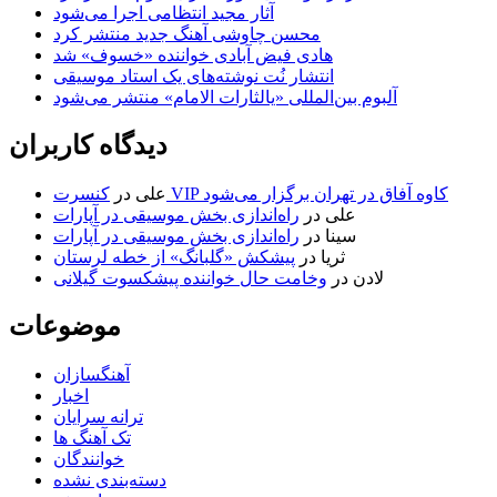
آثار مجید انتظامی اجرا می‌شود
محسن چاوشی آهنگ جدید منتشر کرد
هادی فیض آبادی خواننده «خسوف» شد
انتشار نُت نوشته‌های یک استاد موسیقی
آلبوم بین‌المللی «یالثارات الامام» منتشر می‌شود
دیدگاه کاربران
کنسرت VIP کاوه آفاق در تهران برگزار می‌شود
علی
در
علی
در
راه‌اندازی بخش موسیقی در آپارات
سینا
در
راه‌اندازی بخش موسیقی در آپارات
ثریا
در
پیشکش «گلبانگ» از خطه لرستان
لادن
در
وخامت حال خواننده پیشکسوت گیلانی
موضوعات
آهنگسازان
اخبار
ترانه سرایان
تک آهنگ ها
خوانندگان
دسته‌بندی نشده