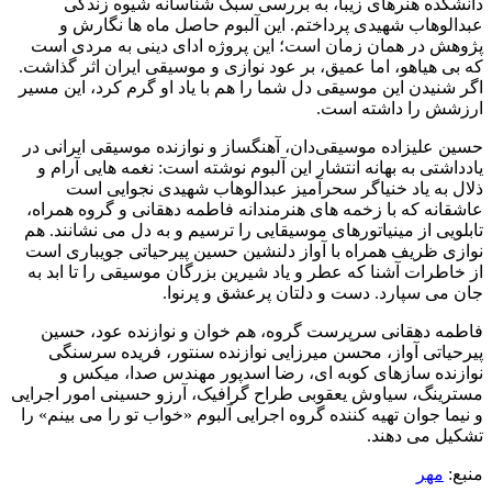
دانشکده هنرهای زیبا، به بررسی سبک شناسانه شیوه زندگی
عبدالوهاب شهیدی پرداختم. این آلبوم حاصل ماه ها نگارش و
پژوهش در همان زمان است؛ این پروژه ادای دینی به مردی است
که بی هیاهو، اما عمیق، بر عود نوازی و موسیقی ایران اثر گذاشت.
اگر شنیدن این موسیقی دل شما را هم با یاد او گرم کرد، این مسیر
ارزشش را داشته است.
حسین علیزاده موسیقی‌دان، آهنگساز و نوازنده موسیقی ایرانی در
یادداشتی به بهانه انتشار این آلبوم نوشته است: نغمه هایی آرام و
ذلال به یاد خنیاگر سحرآمیز عبدالوهاب شهیدی نجوایی است
عاشقانه که با زخمه های هنرمندانه فاطمه دهقانی و گروه همراه،
تابلویی از مینیاتورهای موسیقایی را ترسیم و به دل می نشانند. هم
نوازی ظریف همراه با آواز دلنشین حسین پیرحیاتی جویباری است
از خاطرات آشنا که عطر و یاد شیرین بزرگان موسیقی را تا ابد به
جان می سپارد. دست و دلتان پرعشق و پرنوا.
فاطمه دهقانی سرپرست گروه، هم خوان و نوازنده عود، حسین
پیرحیاتی آواز، محسن میرزایی نوازنده سنتور، فریده سرسنگی
نوازنده سازهای کوبه ای، رضا اسدپور مهندس صدا، میکس و
مسترینگ، سیاوش یعقوبی طراح گرافیک، آرزو حسینی امور اجرایی
و نیما جوان تهیه کننده گروه اجرایی آلبوم «خواب تو را می بینم» را
تشکیل می دهند.
منبع:
مهر