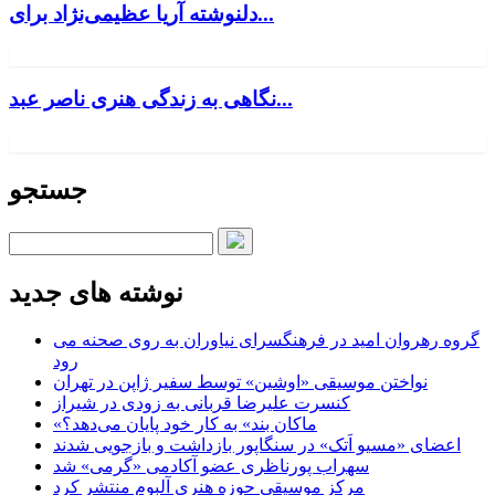
دلنوشته آریا عظیمی‌نژاد برای...
نگاهی به زندگی هنری ناصر عبد...
جستجو
نوشته های جدید
گروه رهروان امید در فرهنگسرای نیاوران به روی صحنه می
رود
نواختن موسیقی «اوشین» توسط سفیر ژاپن در تهران
کنسرت علیرضا قربانی به زودی در شیراز
«ماکان بند» به کار خود پایان می‌دهد؟
اعضای «مسیو اَتک» در سنگاپور بازداشت و بازجویی شدند
سهراب پورناظری عضو آکادمی «گرمی» شد
مرکز موسیقی حوزه هنری آلبوم منتشر کرد