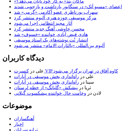
«ماکان بند» به کار خود پایان می‌دهد؟
اعضای «مسیو اَتک» در سنگاپور بازداشت و بازجویی شدند
سهراب پورناظری عضو آکادمی «گرمی» شد
مرکز موسیقی حوزه هنری آلبوم منتشر کرد
آثار مجید انتظامی اجرا می‌شود
محسن چاوشی آهنگ جدید منتشر کرد
هادی فیض آبادی خواننده «خسوف» شد
انتشار نُت نوشته‌های یک استاد موسیقی
آلبوم بین‌المللی «یالثارات الامام» منتشر می‌شود
دیدگاه کاربران
کنسرت VIP کاوه آفاق در تهران برگزار می‌شود
علی
در
علی
در
راه‌اندازی بخش موسیقی در آپارات
سینا
در
راه‌اندازی بخش موسیقی در آپارات
ثریا
در
پیشکش «گلبانگ» از خطه لرستان
لادن
در
وخامت حال خواننده پیشکسوت گیلانی
موضوعات
آهنگسازان
اخبار
ترانه سرایان