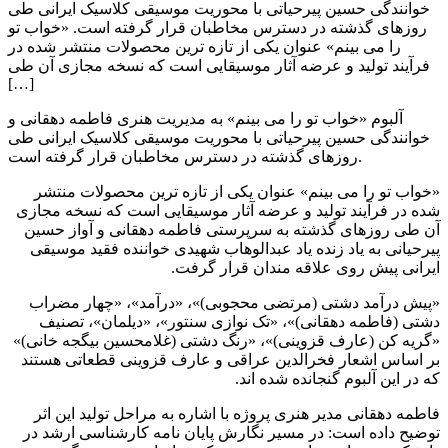
خوانندگی حسین پیرحیاتی با محوریت موسیقی کلاسیک ایرانی طی
روزهای گذشته در دسترس مخاطبان قرار گرفته است. «خواب تو
را می بینم» عنوان یکی از تازه ترین محصولات منتشر شده در
فرآیند تولید و عرضه آثار موسیقایی است که نسخه مجازی آن طی
[…]
آلبوم «خواب تو را می بینم» به مدیریت هنری فاطمه دهقانی و
خوانندگی حسین پیرحیاتی با محوریت موسیقی کلاسیک ایرانی طی
روزهای گذشته در دسترس مخاطبان قرار گرفته است.
«خواب تو را می بینم» عنوان یکی از تازه ترین محصولات منتشر
شده در فرآیند تولید و عرضه آثار موسیقایی است که نسخه مجازی
آن طی روزهای گذشته به سرپرستی فاطمه دهقانی و آواز حسین
پیرحیانی به یاد زنده یاد عبدالوهاب شهیدی خواننده فقید موسیقی
ایرانی پیش روی علاقه مندان قرار گرفت.
«پیش درآمد دشتی (مرتضی محجوبی)»، «درآمد»، «چهار مضراب
دشتی (فاطمه دهقانی)»، «تک نوازی سنتور»، «دیلمان»، تصنیف
«گریه کن (عارف قزوینی)»، «رنگ دشتی (غلامحسین بیگجه خانی)»
بر اساس اشعار فخرالدین عراقی و عارف قزوینی قطعاتی هستند
که در این آلبوم گنجانده شده اند.
فاطمه دهقانی مدیر هنری پروژه با اشاره به مراحل تولید این اثر
توضیح داده است: در مسیر نگارش پایان نامه کارشناسی ارشد در