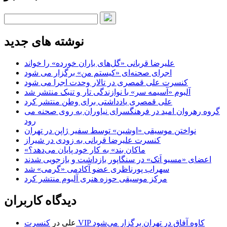
نوشته های جدید
علیرضا قربانی «گل‌های باران خورده» را خواند
اجرای صحنه‌ای «کیستم من» برگزار می شود
کنسرت علی قمصری در تالار وحدت اجرا می شود
آلبوم «آسیمه سر» با نوازندگی تار و تنبک منتشر شد
علی قمصری یادداشتی برای وطن منتشر کرد
گروه رهروان امید در فرهنگسرای نیاوران به روی صحنه می
رود
نواختن موسیقی «اوشین» توسط سفیر ژاپن در تهران
کنسرت علیرضا قربانی به زودی در شیراز
«ماکان بند» به کار خود پایان می‌دهد؟
اعضای «مسیو اَتک» در سنگاپور بازداشت و بازجویی شدند
سهراب پورناظری عضو آکادمی «گرمی» شد
مرکز موسیقی حوزه هنری آلبوم منتشر کرد
دیدگاه کاربران
کنسرت VIP کاوه آفاق در تهران برگزار می‌شود
علی
در