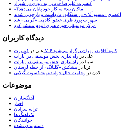
کنسرت علیرضا قربانی به زودی در شیراز
«ماکان بند» به کار خود پایان می‌دهد؟
اعضای «مسیو اَتک» در سنگاپور بازداشت و بازجویی شدند
سهراب پورناظری عضو آکادمی «گرمی» شد
مرکز موسیقی حوزه هنری آلبوم منتشر کرد
دیدگاه کاربران
کنسرت VIP کاوه آفاق در تهران برگزار می‌شود
علی
در
علی
در
راه‌اندازی بخش موسیقی در آپارات
سینا
در
راه‌اندازی بخش موسیقی در آپارات
ثریا
در
پیشکش «گلبانگ» از خطه لرستان
لادن
در
وخامت حال خواننده پیشکسوت گیلانی
موضوعات
آهنگسازان
اخبار
ترانه سرایان
تک آهنگ ها
خوانندگان
دسته‌بندی نشده