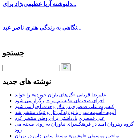
دلنوشته آریا عظیمی‌نژاد برای...
نگاهی به زندگی هنری ناصر عبد...
جستجو
نوشته های جدید
علیرضا قربانی «گل‌های باران خورده» را خواند
اجرای صحنه‌ای «کیستم من» برگزار می شود
کنسرت علی قمصری در تالار وحدت اجرا می شود
آلبوم «آسیمه سر» با نوازندگی تار و تنبک منتشر شد
علی قمصری یادداشتی برای وطن منتشر کرد
گروه رهروان امید در فرهنگسرای نیاوران به روی صحنه می
رود
نواختن موسیقی «اوشین» توسط سفیر ژاپن در تهران